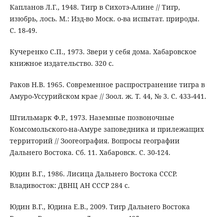
Капланов Л.Г., 1948. Тигр в Сихотэ-Алине // Тигр,
изюбрь, лось. М.: Изд-во Моск. о-ва испытат. природы.
С. 18-49.
Кучеренко С.П., 1973. Звери у себя дома. Хабаровское
книжное издательство. 320 с.
Раков Н.В. 1965. Современное распространение тигра в
Амуро-Уссурийском крае // Зоол. ж. Т. 44, № 3. С. 433-441.
Штильмарк Ф.Р., 1973. Наземные позвоночные
Комсомольского-на-Амуре заповедника и прилежащих
территорий // Зоогеография. Вопросы географии
Дальнего Востока. Сб. 11. Хабаровск. С. 30-124.
Юдин В.Г., 1986. Лисица Дальнего Востока СССР.
Владивосток: ДВНЦ АН СССР 284 с.
Юдин В.Г., Юдина Е.В., 2009. Тигр Дальнего Востока