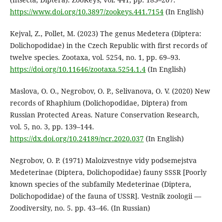
https://www.doi.org/10.3897/zookeys.441.7154
(In English)
Kejval, Z., Pollet, M. (2023) The genus Medetera (Diptera:
Dolichopodidae) in the Czech Republic with first records of
twelve species. Zootaxa, vol. 5254, no. 1, pp. 69–93.
https://doi.org/10.11646/zootaxa.5254.1.4
(In English)
Maslova, O. O., Negrobov, O. P., Selivanova, O. V. (2020) New
records of Rhaphium (Dolichopodidae, Diptera) from
Russian Protected Areas. Nature Conservation Research,
vol. 5, no. 3, pp. 139–144.
https://dx.doi.org/10.24189/ncr.2020.037
(In English)
Negrobov, O. P. (1971) Maloizvestnye vidy podsemejstva
Medeterinae (Diptera, Dolichopodidae) fauny SSSR [Poorly
known species of the subfamily Medeterinae (Diptera,
Dolichopodidae) of the fauna of USSR]. Vestnik zoologii —
Zoodiversity, no. 5. pp. 43–46. (In Russian)