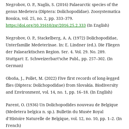
Negrobov, O. P., Naglis, S. (2016) Palaearctic species of the
genus Medetera (Diptera: Dolichopodidae). Zoosystematica
Rossica, vol. 25, no. 2, pp. 333–379.
https://doi.org/10.31610/zsr/2016.25.2.333
(In English)
Negrobov, O. P., Stackelberg, A. A. (1972) Dolichopodidae,
Unterfamilie Medeterinae. In: E. Lindner (ed.). Die Fliegen
der Palaearktischen Region. Ser. 4. Vol. 29. No. 289.
Stuttgart: E. Schweizerbart’sche Publ., pp. 257–302. (In
German)
Oboňa, J., Pollet, M. (2022) Five first records of long-legged
flies (Diptera: Dolichopodidae) from Slovakia. Biodiversity
and Environment, vol. 14, no. 1, pp. 16–18. (In English)
Parent, O. (1936) Un Dolichopodides nouveau de Belgique
(Medetera belgica n. sp.). Bulletin du Musée Royal
d’Histoire Naturelle de Belgique, vol. 12, no. 10, pp. 1–2. (In
French)