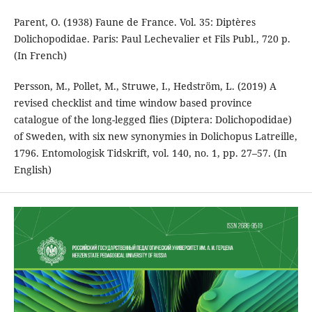
Parent, O. (1938) Faune de France. Vol. 35: Diptères
Dolichopodidae. Paris: Paul Lechevalier et Fils Publ., 720 p.
(In French)
Persson, M., Pollet, M., Struwe, I., Hedström, L. (2019) A
revised checklist and time window based province
catalogue of the long-legged flies (Diptera: Dolichopodidae)
of Sweden, with six new synonymies in Dolichopus Latreille,
1796. Entomologisk Tidskrift, vol. 140, no. 1, pp. 27–57. (In
English)