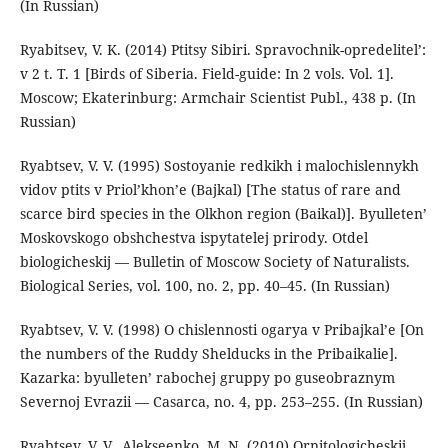
(In Russian)
Ryabitsev, V. K. (2014) Ptitsy Sibiri. Spravochnik-opredelitel’:
v 2 t. T. 1 [Birds of Siberia. Field-guide: In 2 vols. Vol. 1].
Moscow; Ekaterinburg: Armchair Scientist Publ., 438 p. (In
Russian)
Ryabtsev, V. V. (1995) Sostoyanie redkikh i malochislennykh
vidov ptits v Priol’khon’e (Bajkal) [The status of rare and
scarce bird species in the Olkhon region (Baikal)]. Byulleten’
Moskovskogo obshchestva ispytatelej prirody. Otdel
biologicheskij — Bulletin of Moscow Society of Naturalists.
Biological Series, vol. 100, no. 2, pp. 40–45. (In Russian)
Ryabtsev, V. V. (1998) O chislennosti ogarya v Pribajkal’e [On
the numbers of the Ruddy Shelducks in the Pribaikalie].
Kazarka: byulleten’ rabochej gruppy po guseobraznym
Severnoj Evrazii — Casarca, no. 4, pp. 253–255. (In Russian)
Ryabtsev, V. V., Alekseenko, M. N. (2010) Ornitologicheskij