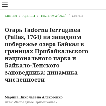
Главная
/
Архивы
/
Том 17 № 3 (2025)
/
Статьи
Огарь Tadorna ferruginea
(Pallas, 1764) на западном
побережье озера Байкал в
границах Прибайкальского
национального парка и
Байкало-Ленского
заповедника: динамика
численности
Марина Николаевна Алексеенко
ФГБУ «Заповедное Прибайкалье»