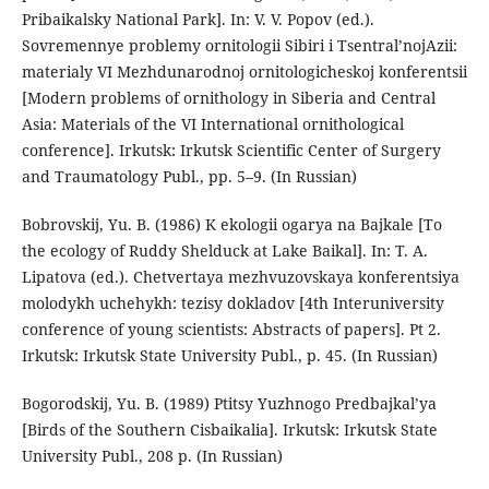
Pribaikalsky National Park]. In: V. V. Popov (ed.).
Sovremennye problemy ornitologii Sibiri i Tsentral’nojAzii:
materialy VI Mezhdunarodnoj ornitologicheskoj konferentsii
[Modern problems of ornithology in Siberia and Central
Asia: Materials of the VI International ornithological
conference]. Irkutsk: Irkutsk Scientific Center of Surgery
and Traumatology Publ., pp. 5–9. (In Russian)
Bobrovskij, Yu. B. (1986) K ekologii ogarya na Bajkale [To
the ecology of Ruddy Shelduck at Lake Baikal]. In: T. A.
Lipatova (ed.). Chetvertaya mezhvuzovskaya konferentsiya
molodykh uchehykh: tezisy dokladov [4th Interuniversity
conference of young scientists: Abstracts of papers]. Pt 2.
Irkutsk: Irkutsk State University Publ., p. 45. (In Russian)
Bogorodskij, Yu. B. (1989) Ptitsy Yuzhnogo Predbajkal’ya
[Birds of the Southern Cisbaikalia]. Irkutsk: Irkutsk State
University Publ., 208 p. (In Russian)