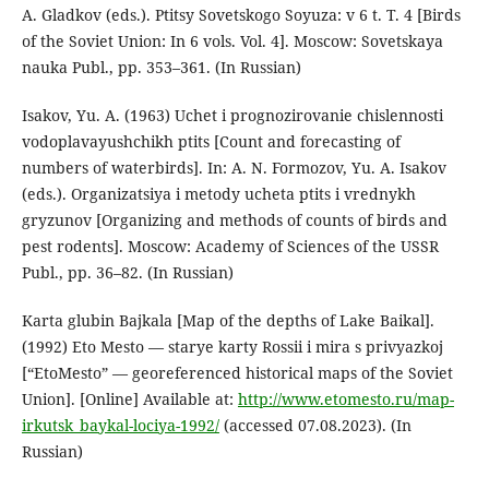
A. Gladkov (eds.). Ptitsy Sovetskogo Soyuza: v 6 t. T. 4 [Birds
of the Soviet Union: In 6 vols. Vol. 4]. Moscow: Sovetskaya
nauka Publ., pp. 353–361. (In Russian)
Isakov, Yu. A. (1963) Uchet i prognozirovanie chislennosti
vodoplavayushchikh ptits [Count and forecasting of
numbers of waterbirds]. In: A. N. Formozov, Yu. A. Isakov
(eds.). Organizatsiya i metody ucheta ptits i vrednykh
gryzunov [Organizing and methods of counts of birds and
pest rodents]. Moscow: Academy of Sciences of the USSR
Publ., pp. 36–82. (In Russian)
Karta glubin Bajkala [Map of the depths of Lake Baikal].
(1992) Eto Mesto — starye karty Rossii i mira s privyazkoj
[“EtoMesto” — georeferenced historical maps of the Soviet
Union]. [Online] Available at:
http://www.etomesto.ru/map-
irkutsk_baykal-lociya-1992/
(accessed 07.08.2023). (In
Russian)