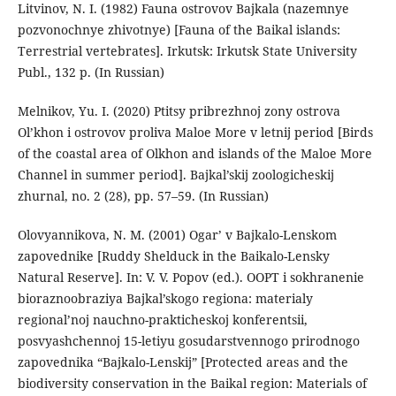
Litvinov, N. I. (1982) Fauna ostrovov Bajkala (nazemnye
pozvonochnye zhivotnye) [Fauna of the Baikal islands:
Terrestrial vertebrates]. Irkutsk: Irkutsk State University
Publ., 132 p. (In Russian)
Melnikov, Yu. I. (2020) Ptitsy pribrezhnoj zony ostrova
Ol’khon i ostrovov proliva Maloe More v letnij period [Birds
of the coastal area of Olkhon and islands of the Maloe More
Channel in summer period]. Bajkal’skij zoologicheskij
zhurnal, no. 2 (28), pp. 57–59. (In Russian)
Olovyannikova, N. M. (2001) Ogar’ v Bajkalo-Lenskom
zapovednike [Ruddy Shelduck in the Baikalo-Lensky
Natural Reserve]. In: V. V. Popov (ed.). OOPT i sokhranenie
bioraznoobraziya Bajkal’skogo regiona: materialy
regional’noj nauchno-prakticheskoj konferentsii,
posvyashchennoj 15-letiyu gosudarstvennogo prirodnogo
zapovednika “Bajkalo-Lenskij” [Protected areas and the
biodiversity conservation in the Baikal region: Materials of