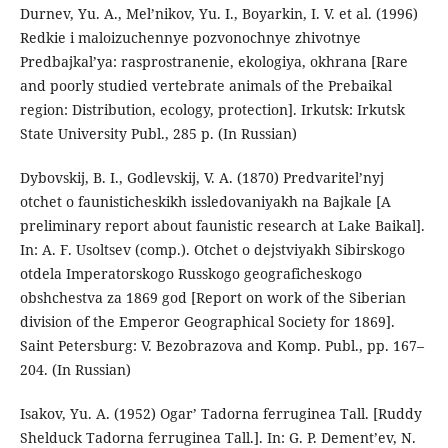
Durnev, Yu. A., Mel’nikov, Yu. I., Boyarkin, I. V. et al. (1996)
Redkie i maloizuchennye pozvonochnye zhivotnye
Predbajkal’ya: rasprostranenie, ekologiya, okhrana [Rare
and poorly studied vertebrate animals of the Prebaikal
region: Distribution, ecology, protection]. Irkutsk: Irkutsk
State University Publ., 285 p. (In Russian)
Dybovskij, B. I., Godlevskij, V. A. (1870) Predvaritel’nyj
otchet o faunisticheskikh issledovaniyakh na Bajkale [A
preliminary report about faunistic research at Lake Baikal].
In: A. F. Usoltsev (comp.). Otchet o dejstviyakh Sibirskogo
otdela Imperatorskogo Russkogo geograficheskogo
obshchestva za 1869 god [Report on work of the Siberian
division of the Emperor Geographical Society for 1869].
Saint Petersburg: V. Bezobrazova and Komp. Publ., pp. 167–
204. (In Russian)
Isakov, Yu. A. (1952) Ogar’ Tadorna ferruginea Tall. [Ruddy
Shelduck Tadorna ferruginea Tall.]. In: G. P. Dement’ev, N.