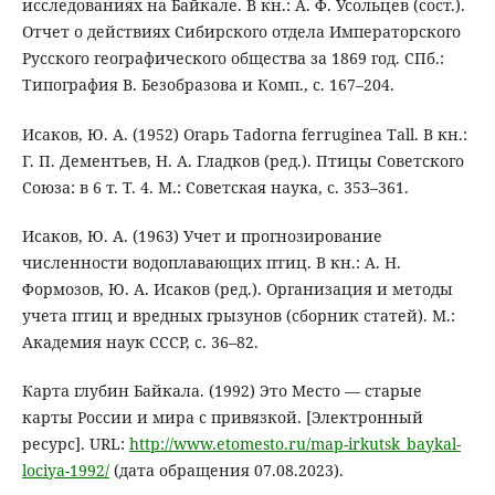
исследованиях на Байкале. В кн.: А. Ф. Усольцев (сост.).
Отчет о действиях Сибирского отдела Императорского
Русского географического общества за 1869 год. СПб.:
Типография В. Безобразова и Комп., с. 167–204.
Исаков, Ю. А. (1952) Огарь Tadorna ferruginea Tall. В кн.:
Г. П. Дементьев, Н. А. Гладков (ред.). Птицы Советского
Союза: в 6 т. Т. 4. М.: Советская наука, с. 353–361.
Исаков, Ю. А. (1963) Учет и прогнозирование
численности водоплавающих птиц. В кн.: А. Н.
Формозов, Ю. А. Исаков (ред.). Организация и методы
учета птиц и вредных грызунов (сборник статей). М.:
Академия наук СССР, с. 36–82.
Карта глубин Байкала. (1992) Это Место — старые
карты России и мира с привязкой. [Электронный
ресурс]. URL:
http://www.etomesto.ru/map-irkutsk_baykal-
lociya-1992/
(дата обращения 07.08.2023).