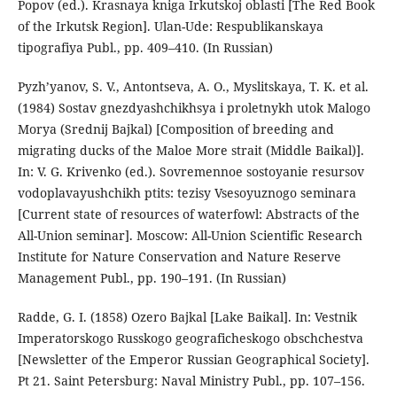
Popov (ed.). Krasnaya kniga Irkutskoj oblasti [The Red Book
of the Irkutsk Region]. Ulan-Ude: Respublikanskaya
tipografiya Publ., pp. 409–410. (In Russian)
Pyzh’yanov, S. V., Antontseva, A. O., Myslitskaya, T. K. et al.
(1984) Sostav gnezdyashchikhsya i proletnykh utok Malogo
Morya (Srednij Bajkal) [Composition of breeding and
migrating ducks of the Maloe More strait (Middle Baikal)].
In: V. G. Krivenko (ed.). Sovremennoe sostoyanie resursov
vodoplavayushchikh ptits: tezisy Vsesoyuznogo seminara
[Current state of resources of waterfowl: Abstracts of the
All-Union seminar]. Moscow: All-Union Scientific Research
Institute for Nature Conservation and Nature Reserve
Management Publ., pp. 190–191. (In Russian)
Radde, G. I. (1858) Ozero Bajkal [Lake Baikal]. In: Vestnik
Imperatorskogo Russkogo geograficheskogo obschchestva
[Newsletter of the Emperor Russian Geographical Society].
Pt 21. Saint Petersburg: Naval Ministry Publ., pp. 107–156.