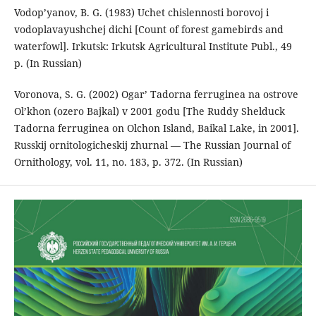
Vodop’yanov, B. G. (1983) Uchet chislennosti borovoj i
vodoplavayushchej dichi [Count of forest gamebirds and
waterfowl]. Irkutsk: Irkutsk Agricultural Institute Publ., 49
p. (In Russian)
Voronova, S. G. (2002) Ogar’ Tadorna ferruginea na ostrove
Ol’khon (ozero Bajkal) v 2001 godu [The Ruddy Shelduck
Tadorna ferruginea on Olchon Island, Baikal Lake, in 2001].
Russkij ornitologicheskij zhurnal — The Russian Journal of
Ornithology, vol. 11, no. 183, p. 372. (In Russian)