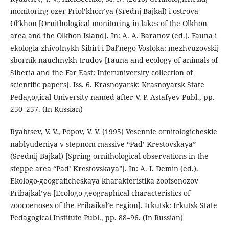
monitoring ozer Priol’khon’ya (Srednj Bajkal) i ostrova
Ol’khon [Ornithological monitoring in lakes of the Olkhon
area and the Olkhon Island]. In: A. A. Baranov (ed.). Fauna i
ekologia zhivotnykh Sibiri i Dal’nego Vostoka: mezhvuzovskij
sbornik nauchnykh trudov [Fauna and ecology of animals of
Siberia and the Far East: Interuniversity collection of
scientific papers]. Iss. 6. Krasnoyarsk: Krasnoyarsk State
Pedagogical University named after V. P. Astafyev Publ., pp.
250–257. (In Russian)
Ryabtsev, V. V., Popov, V. V. (1995) Vesennie ornitologicheskie
nablyudeniya v stepnom massive “Pad’ Krestovskaya”
(Srednij Bajkal) [Spring ornithological observations in the
steppe area “Pad’ Krestovskaya”]. In: A. I. Demin (ed.).
Ekologo-geograficheskaya kharakteristika zootsenozov
Pribajkal’ya [Ecologo-geographical characteristics of
zoocoenoses of the Pribaikal’e region]. Irkutsk: Irkutsk State
Pedagogical Institute Publ., pp. 88–96. (In Russian)