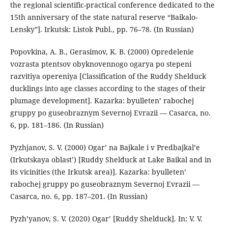
the regional scientific-practical conference dedicated to the
15th anniversary of the state natural reserve “Baikalo-
Lensky”]. Irkutsk: Listok Publ., pp. 76–78. (In Russian)
Popovkina, A. B., Gerasimov, K. B. (2000) Opredelenie
vozrasta ptentsov obyknovennogo ogarya po stepeni
razvitiya opereniya [Classification of the Ruddy Shelduck
ducklings into age classes according to the stages of their
plumage development]. Kazarka: byulleten’ rabochej
gruppy po guseobraznym Severnoj Evrazii — Casarca, no.
6, pp. 181–186. (In Russian)
Pyzhjanov, S. V. (2000) Ogar’ na Bajkale i v Predbajkal’e
(Irkutskaya oblast’) [Ruddy Shelduck at Lake Baikal and in
its vicinities (the Irkutsk area)]. Kazarka: byulleten’
rabochej gruppy po guseobraznym Severnoj Evrazii —
Casarca, no. 6, pp. 187–201. (In Russian)
Pyzh’yanov, S. V. (2020) Ogar’ [Ruddy Shelduck]. In: V. V.