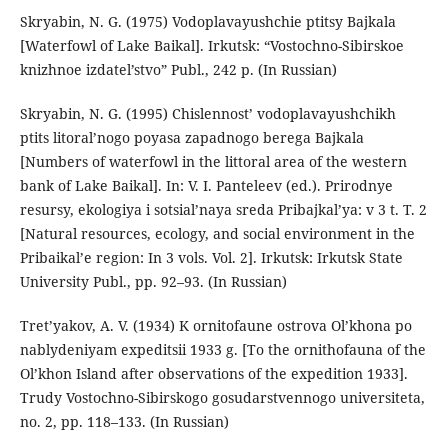
Skryabin, N. G. (1975) Vodoplavayushchie ptitsy Bajkala
[Waterfowl of Lake Baikal]. Irkutsk: “Vostochno-Sibirskoe
knizhnoe izdatel’stvo” Publ., 242 p. (In Russian)
Skryabin, N. G. (1995) Chislennost’ vodoplavayushchikh
ptits litoral’nogo poyasa zapadnogo berega Bajkala
[Numbers of waterfowl in the littoral area of the western
bank of Lake Baikal]. In: V. I. Panteleev (ed.). Prirodnye
resursy, ekologiya i sotsial’naya sreda Pribajkal’ya: v 3 t. T. 2
[Natural resources, ecology, and social environment in the
Pribaikal’e region: In 3 vols. Vol. 2]. Irkutsk: Irkutsk State
University Publ., pp. 92–93. (In Russian)
Tret’yakov, A. V. (1934) K ornitofaune ostrova Ol’khona po
nablydeniyam expeditsii 1933 g. [To the ornithofauna of the
Ol’khon Island after observations of the expedition 1933].
Trudy Vostochno-Sibirskogo gosudarstvennogo universiteta,
no. 2, pp. 118–133. (In Russian)