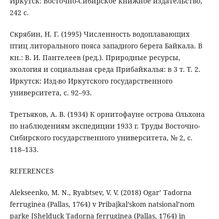
Иркутск: Восточно-Сибирское книжное издательство,
242 с.
Скрябин, Н. Г. (1995) Численность водоплавающих
птиц литорального пояса западного берега Байкала. В
кн.: В. И. Пантелеев (ред.). Природные ресурсы,
экология и социальная среда Прибайкалья: в 3 т. Т. 2.
Иркутск: Изд-во Иркутского государственного
университета, с. 92–93.
Третьяков, А. В. (1934) К орнитофауне острова Ольхона
по наблюдениям экспедиции 1933 г. Труды Восточно-
Сибирского государственного университета, № 2, с.
118–133.
REFERENCES
Alekseenko, M. N., Ryabtsev, V. V. (2018) Ogar’ Tadorna
ferruginea (Pallas, 1764) v Pribajkal’skom natsional’nom
parke [Shelduck Tadorna ferruginea (Pallas, 1764) in