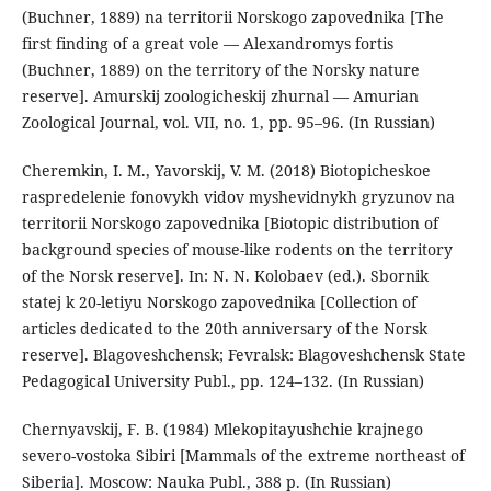
(Buchner, 1889) na territorii Norskogo zapovednika [The
first finding of a great vole — Alexandromys fortis
(Buchner, 1889) on the territory of the Norsky nature
reserve]. Amurskij zoologicheskij zhurnal — Amurian
Zoological Journal, vol. VII, no. 1, pp. 95–96. (In Russian)
Cheremkin, I. M., Yavorskij, V. M. (2018) Biotopicheskoe
raspredelenie fonovykh vidov myshevidnykh gryzunov na
territorii Norskogo zapovednika [Biotopic distribution of
background species of mouse-like rodents on the territory
of the Norsk reserve]. In: N. N. Kolobaev (ed.). Sbornik
statej k 20-letiyu Norskogo zapovednika [Collection of
articles dedicated to the 20th anniversary of the Norsk
reserve]. Blagoveshchensk; Fevralsk: Blagoveshchensk State
Pedagogical University Publ., pp. 124–132. (In Russian)
Chernyavskij, F. B. (1984) Mlekopitayushchie krajnego
severo-vostoka Sibiri [Mammals of the extreme northeast of
Siberia]. Moscow: Nauka Publ., 388 p. (In Russian)