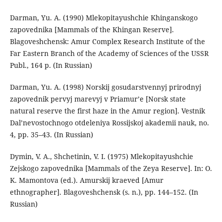
Darman, Yu. A. (1990) Mlekopitayushchie Khinganskogo
zapovednika [Mammals of the Khingan Reserve].
Blagoveshchensk: Amur Complex Research Institute of the
Far Eastern Branch of the Academy of Sciences of the USSR
Publ., 164 p. (In Russian)
Darman, Yu. A. (1998) Norskij gosudarstvennyj prirodnyj
zapovednik pervyj marevyj v Priamur’e [Norsk state
natural reserve the first haze in the Amur region]. Vestnik
Dal’nevostochnogo otdeleniya Rossijskoj akademii nauk, no.
4, pp. 35–43. (In Russian)
Dymin, V. A., Shchetinin, V. I. (1975) Mlekopitayushchie
Zejskogo zapovednika [Mammals of the Zeya Reserve]. In: O.
K. Mamontova (ed.). Amurskij kraeved [Amur
ethnographer]. Blagoveshchensk (s. n.), pp. 144–152. (In
Russian)