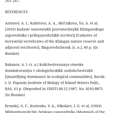
261–267.
REFERENCES
Antonov, A. I., Kadetova, A. A., Mel’nikova, Yu. A. et al.
(2016) Kadastr nazemnykh pozvonochnykh Khinganskogo
zapovednika i prilegayushchikh territorij [Cadastre of
terrestrial vertebrates of the Khingan nature reserve and
adjacent territories]. Blagoveshchensk: [s. n.], 80 p. (In
Russian)
Bakanov, A. I. (s. a.) Kolichestvennaya otsenka
dominirovaniya v ekologicheskikh soobshchestvakh
[Quantifying dominance in ecological communities]. Borok:
I. D. Papanin Institute of Biology of Inland Waters Publ.,
RAS, 63 p. (Deposited in VINITI 08.12.1987, No. 8593-B87).
(In Russian)
Bromlej, G. F., Kostenko, V. A., Nikolaev, I. G. et al. (1984)
Mlekopitayushchie Zejskogo zapovednika [Mammals of the