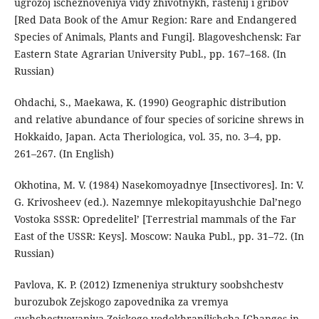
ugrozoj ischeznoveniya vidy zhivotnykh, rastenij i gribov
[Red Data Book of the Amur Region: Rare and Endangered
Species of Animals, Plants and Fungi]. Blagoveshchensk: Far
Eastern State Agrarian University Publ., pp. 167–168. (In
Russian)
Ohdachi, S., Maekawa, K. (1990) Geographic distribution
and relative abundance of four species of soricine shrews in
Hokkaido, Japan. Acta Theriologica, vol. 35, no. 3–4, pp.
261–267. (In English)
Okhotina, M. V. (1984) Nasekomoyadnye [Insectivores]. In: V.
G. Krivosheev (ed.). Nazemnye mlekopitayushchie Dal’nego
Vostoka SSSR: Opredelitel’ [Terrestrial mammals of the Far
East of the USSR: Keys]. Moscow: Nauka Publ., pp. 31–72. (In
Russian)
Pavlova, K. P. (2012) Izmeneniya struktury soobshchestv
burozubok Zejskogo zapovednika za vremya
sushchestvovaniya Zejskogo vodokhranilishcha [Changes in