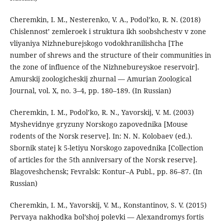
Cheremkin, I. M., Nesterenko, V. A., Podol’ko, R. N. (2018)
Chislennost’ zemleroek i struktura ikh soobshchestv v zone
vliyaniya Nizhneburejskogo vodokhranilishcha [The
number of shrews and the structure of their communities in
the zone of influence of the Nizhnebureyskoe reservoir].
Amurskij zoologicheskij zhurnal — Amurian Zoological
Journal, vol. X, no. 3–4, pp. 180–189. (In Russian)
Cheremkin, I. M., Podol’ko, R. N., Yavorskij, V. M. (2003)
Myshevidnye gryzuny Norskogo zapovednika [Mouse
rodents of the Norsk reserve]. In: N. N. Kolobaev (ed.).
Sbornik statej k 5-letiyu Norskogo zapovednika [Collection
of articles for the 5th anniversary of the Norsk reserve].
Blagoveshchensk; Fevralsk: Kontur–A Publ., pp. 86–87. (In
Russian)
Cheremkin, I. M., Yavorskij, V. M., Konstantinov, S. V. (2015)
Pervaya nakhodka bol’shoj polevki — Alexandromys fortis