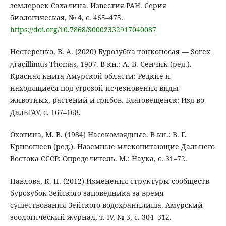
землероек Сахалина. Известия РАН. Серия
биологическая, № 4, с. 465–475.
https://doi.org/10.7868/S0002332917040087
Нестеренко, В. А. (2020) Бурозубка тонконосая — Sorex
gracillimus Thomas, 1907. В кн.: А. В. Сенчик (ред.).
Красная книга Амурской области: Редкие и
находящиеся под угрозой исчезновения виды
животных, растений и грибов. Благовещенск: Изд-во
ДальГАУ, с. 167–168.
Охотина, М. В. (1984) Насекомоядные. В кн.: В. Г.
Кривошеев (ред.). Наземные млекопитающие Дальнего
Востока СССР: Определитель. М.: Наука, с. 31–72.
Павлова, К. П. (2012) Изменения структуры сообществ
бурозубок Зейского заповедника за время
существования Зейского водохранилища. Амурский
зоологический журнал, т. IV, № 3, с. 304–312.