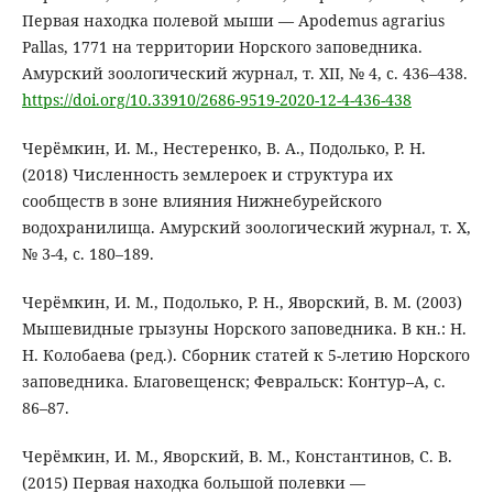
Первая находка полевой мыши — Apodemus agrarius
Pallas, 1771 на территории Норского заповедника.
Амурский зоологический журнал, т. XII, № 4, с. 436–438.
https://doi.org/10.33910/2686-9519-2020-12-4-436-438
Черёмкин, И. М., Нестеренко, В. А., Подолько, Р. Н.
(2018) Численность землероек и структура их
сообществ в зоне влияния Нижнебурейского
водохранилища. Амурский зоологический журнал, т. X,
№ 3-4, с. 180–189.
Черёмкин, И. М., Подолько, Р. Н., Яворский, В. М. (2003)
Мышевидные грызуны Норского заповедника. В кн.: Н.
Н. Колобаева (ред.). Сборник статей к 5-летию Норского
заповедника. Благовещенск; Февральск: Контур–А, с.
86–87.
Черёмкин, И. М., Яворский, В. М., Константинов, С. В.
(2015) Первая находка большой полевки —