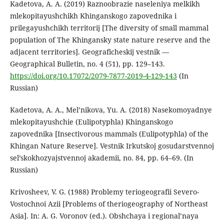
Kadetova, A. A. (2019) Raznoobrazie naseleniya melkikh
mlekopitayushchikh Khinganskogo zapovednika i
prilegayushchikh territorij [The diversity of small mammal
population of The Khingansky state nature reserve and the
adjacent territories]. Geograficheskij vestnik —
Geographical Bulletin, no. 4 (51), pp. 129–143.
https://doi.org/10.17072/2079-7877-2019-4-129-143
(In
Russian)
Kadetova, A. A., Mel’nikova, Yu. A. (2018) Nasekomoyadnye
mlekopitayushchie (Eulipotyphla) Khinganskogo
zapovednika [Insectivorous mammals (Eulipotyphla) of the
Khingan Nature Reserve]. Vestnik Irkutskoj gosudarstvennoj
sel’skokhozyajstvennoj akademii, no. 84, pp. 64–69. (In
Russian)
Krivosheev, V. G. (1988) Problemy teriogeografii Severo-
Vostochnoi Azii [Problems of theriogeography of Northeast
Asia]. In: A. G. Voronov (ed.). Obshchaya i regional’naya