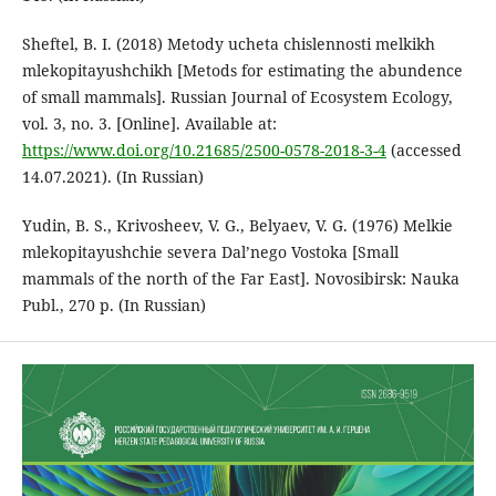
Sheftel, B. I. (2018) Metody ucheta chislennosti melkikh
mlekopitayushchikh [Metods for estimating the abundence
of small mammals]. Russian Journal of Ecosystem Ecology,
vol. 3, no. 3. [Online]. Available at:
https://www.doi.org/10.21685/2500-0578-2018-3-4
(accessed
14.07.2021). (In Russian)
Yudin, B. S., Krivosheev, V. G., Belyaev, V. G. (1976) Melkie
mlekopitayushchie severa Dal’nego Vostoka [Small
mammals of the north of the Far East]. Novosibirsk: Nauka
Publ., 270 p. (In Russian)