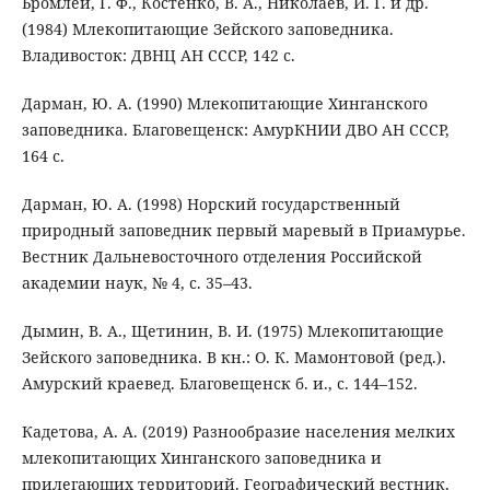
Бромлей, Г. Ф., Костенко, В. А., Николаев, И. Г. и др.
(1984) Млекопитающие Зейского заповедника.
Владивосток: ДВНЦ АН СССР, 142 с.
Дарман, Ю. А. (1990) Млекопитающие Хинганского
заповедника. Благовещенск: АмурКНИИ ДВО АН СССР,
164 с.
Дарман, Ю. А. (1998) Норский государственный
природный заповедник первый маревый в Приамурье.
Вестник Дальневосточного отделения Российской
академии наук, № 4, с. 35–43.
Дымин, В. А., Щетинин, В. И. (1975) Млекопитающие
Зейского заповедника. В кн.: О. К. Мамонтовой (ред.).
Амурский краевед. Благовещенск б. и., с. 144–152.
Кадетова, А. А. (2019) Разнообразие населения мелких
млекопитающих Хинганского заповедника и
прилегающих территорий. Географический вестник,