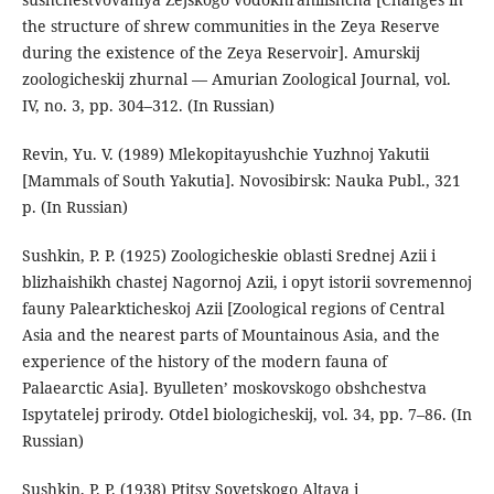
the structure of shrew communities in the Zeya Reserve
during the existence of the Zeya Reservoir]. Amurskij
zoologicheskij zhurnal — Amurian Zoological Journal, vol.
IV, no. 3, pp. 304–312. (In Russian)
Revin, Yu. V. (1989) Mlekopitayushchie Yuzhnoj Yakutii
[Mammals of South Yakutia]. Novosibirsk: Nauka Publ., 321
p. (In Russian)
Sushkin, P. P. (1925) Zoologicheskie oblasti Srednej Azii i
blizhaishikh chastej Nagornoj Azii, i opyt istorii sovremennoj
fauny Palearkticheskoj Azii [Zoological regions of Central
Asia and the nearest parts of Mountainous Asia, and the
experience of the history of the modern fauna of
Palaearctic Asia]. Byulleten’ moskovskogo obshchestva
Ispytatelej prirody. Otdel biologicheskij, vol. 34, pp. 7–86. (In
Russian)
Sushkin, P. P. (1938) Ptitsy Sovetskogo Altaya i