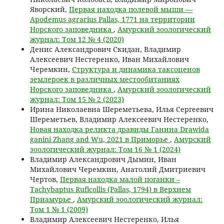
Яворский,
Первая находка полевой мыши —
Apodemus agrarius Pallas, 1771 на территории
Норского заповедника
,
Амурский зоологический
журнал: Том 12 № 4 (2020)
Денис Александрович Скидан, Владимир
Алексеевич Нестеренко, Иван Михайлович
Черемкин,
Структура и динамика таксоценов
землероек в различных местообитаниях
Норского заповедника
,
Амурский зоологический
журнал: Том 15 № 2 (2023)
Ирина Николаевна Шереметьева, Илья Сергеевич
Шереметьев, Владимир Алексеевич Нестеренко,
Новая находка реликта дравиды Ганина Drawida
ganini Zhang and Wu, 2021 в Приморье
,
Амурский
зоологический журнал: Том 16 № 1 (2024)
Владимир Александрович Дымин, Иван
Михайлович Черемкин, Анатолий Дмитриевич
Чертов,
Первая находка малой поганки –
Tachybaptus Ruficollis (Pallas, 1794) в Верхнем
Приамурье
,
Амурский зоологический журнал:
Том 1 № 1 (2009)
Владимир Алексеевич Нестеренко, Илья