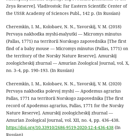
Zeya Reserve]. Vladivostok: Far Eastern Scientific Center of
the USSR Academy of Sciences Publ., 142 p. (In Russian)
Cheremkin, I. M., Kolobaev, N. N., Yavorskij, V. M. (2018)
Pervaya nakhodka myshi-malyutki — Micromys minutus
(Pallas, 1771) na territorii Norskogo zapovednika [The first
find of a baby mouse — Micromys minutus (Pallas, 1771) on
the territory of the Norsky Nature Reserve]. Amurskij
zoologicheskij zhurnal — Amurian Zoological Journal, vol. X,
no. 3–4, pp. 190–193. (In Russian)
Cheremkin, I. M., Kolobaev, N. N., Yavorskij, V. M. (2020)
Pervaya nakhodka polevoj myshi — Apodemus agrarius
Pallas, 1771 na territorii Norskogo zapovednika [The first
record of Apodemus agrarius, Pallas, 1771 for the Norsky
Nature Reserve]. Amurskij zoologicheskij zhurnal —
Amurian Zoological Journal, vol. XII, no. 4, pp. 436–438.
https://doi.org/10.33910/2686-9519-2020-12-4-436-438
(In
Russian)