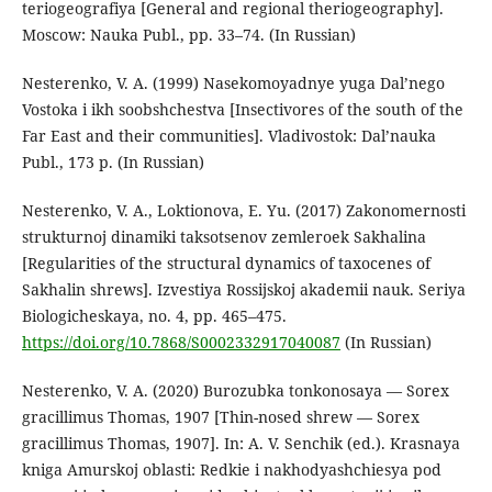
teriogeografiya [General and regional theriogeography].
Moscow: Nauka Publ., pp. 33–74. (In Russian)
Nesterenko, V. A. (1999) Nasekomoyadnye yuga Dal’nego
Vostoka i ikh soobshchestva [Insectivores of the south of the
Far East and their communities]. Vladivostok: Dal’nauka
Publ., 173 p. (In Russian)
Nesterenko, V. A., Loktionova, E. Yu. (2017) Zakonomernosti
strukturnoj dinamiki taksotsenov zemleroek Sakhalina
[Regularities of the structural dynamics of taxocenes of
Sakhalin shrews]. Izvestiya Rossijskoj akademii nauk. Seriya
Biologicheskaya, no. 4, pp. 465–475.
https://doi.org/10.7868/S0002332917040087
(In Russian)
Nesterenko, V. A. (2020) Burozubka tonkonosaya — Sorex
gracillimus Thomas, 1907 [Thin-nosed shrew — Sorex
gracillimus Thomas, 1907]. In: A. V. Senchik (ed.). Krasnaya
kniga Amurskoj oblasti: Redkie i nakhodyashchiesya pod