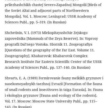
prilezhashchikh chastej Severo-Zapadnoj Mongolii [Birds of
the Soviet Altai and adjacent parts of Northwestern
Mongolia]. Vol. 1. Moscow; Leningrad: USSR Academy of
Sciences Publ., pp. 5–319. (In Russian)
Shchetinin, V. I. (1973) Mlekopitayushchie Zejskogo
zapovednika [Mammals of the Zeya Reserve]. In: Voprosy
geografii Dal’nego Vostoka. Sbornik 11. Zoogeografiya
[Questions of the geography of the Far East. Volume 11.
Zoogeography]. Khabarovsk: Khabarovsk Complex
Research Institute Far Eastern Scientific Center of the USSR
Academy of Sciences Publ., pp. 137–140. (In Russian)
Shvarts, E. A. (1989) Formirovanie fauny melkikh gryzunov i
nasekomoyadnykh taezhnoj Evrazii [Formation of the fauna
of small rodents and insectivores in taiga Eurasia]. In: Fauna
i ekologiya gryzunov [Fauna and ecology of the rodents].
Vol. 17. Moscow: Moscow State University Publ., pp. 115–
143. (In Russian)