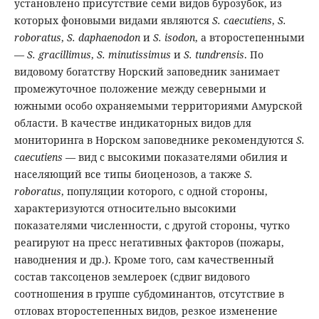
установлено присутствие семи видов бурозубок, из
которых фоновыми видами являются
S. caecutiens
,
S.
roboratus
,
S. daphaenodon
и
S. isodon
, а второстепенными
—
S. gracillimus
,
S. minutissimus
и
S. tundrensis
. По
видовому богатству Норский заповедник занимает
промежуточное положение между северными и
южными особо охраняемыми территориями Амурской
области. В качестве индикаторных видов для
мониторинга в Норском заповеднике рекомендуются
S.
caecutiens
— вид с высокими показателями обилия и
населяющий все типы биоценозов, а также
S.
roboratus
, популяции которого, с одной стороны,
характеризуются относительно высокими
показателями численности, с другой стороны, чутко
реагируют на пресс негативных факторов (пожары,
наводнения и др.). Кроме того, сам качественный
состав таксоценов землероек (сдвиг видового
соотношения в группе субдоминантов, отсутствие в
отловах второстепенных видов, резкое изменение