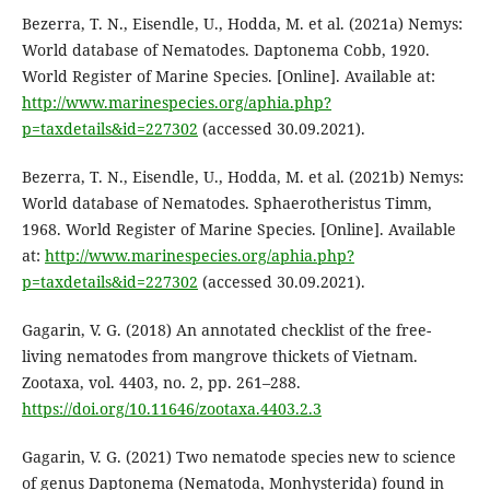
Bezerra, T. N., Eisendle, U., Hodda, M. et al. (2021a) Nemys:
World database of Nematodes. Daptonema Cobb, 1920.
World Register of Marine Species. [Online]. Available at:
http://www.marinespecies.org/aphia.php?
p=taxdetails&id=227302
(accessed 30.09.2021).
Bezerra, T. N., Eisendle, U., Hodda, M. et al. (2021b) Nemys:
World database of Nematodes. Sphaerotheristus Timm,
1968. World Register of Marine Species. [Online]. Available
at:
http://www.marinespecies.org/aphia.php?
p=taxdetails&id=227302
(accessed 30.09.2021).
Gagarin, V. G. (2018) An annotated checklist of the free-
living nematodes from mangrove thickets of Vietnam.
Zootaxa, vol. 4403, no. 2, pp. 261–288.
https://doi.org/10.11646/zootaxa.4403.2.3
Gagarin, V. G. (2021) Two nematode species new to science
of genus Daptonema (Nematoda, Monhysterida) found in