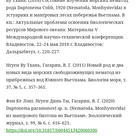
Ву Тхань. (2018) Состояние изучения морских нематод
рода Daptonema Cobb, 1920 (Nematoda, Monhysterida) в
эстуариях и мангровых лесах побережья Вьетнама. В
кн.: Актуальные проблемы освоения биологических
ресурсов Мирового океана: Материалы V
Международной научно-технической конференции.
Владивосток, 22–24 мая 2018 г. Владивосток:
Дальрыбвтуз, с. 220–227.
Нгуен Ву Тхань, Гагарин, В. Г. (2011) Новый род и два
новых вида морских свободноживущих нематод из
прибрежных вод Южного Вьетнама. Биология моря, т.
37, № 5, с. 357–361.
Фан Ке Лонг, Нгуен Динь Ты, Гагарин, В. Г. (2020)
Daptonema paramonovi sp. n. (Nematoda, Monhysterida)
из мангрового биотопа во Вьетнаме. Зоологический
журнал, т. 99, № 6, с. 616–621.
https://doi.org/10.31857/S0044513420060100