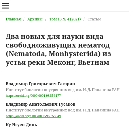
Главная
/
Архивы
/
Том 13 № 4 (2021)
/
Статьи
Два новых для науки вида
свободноживущих нематод
(Nematoda, Monhysterida) из
устья реки Меконг, Вьетнам
Владимир Григорьевич Гагарин
Институт биологии внутренних вод им. И. Д. Папанина РАН
https://orcid.org/0000-0001-9825-3177
Владимир Анатольевич Гусаков
Институт биологии внутренних вод им. И. Д. Папанина РАН
https://orcid.org/0000-0002-9657-5049
Ку Нгуен Динь