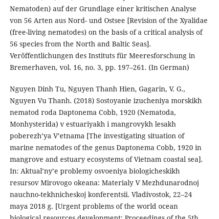
Nematoden) auf der Grundlage einer kritischen Analyse
von 56 Arten aus Nord- und Ostsee [Revision of the Xyalidae
(free-living nematodes) on the basis of a critical analysis of
56 species from the North and Baltic Seas].
Veröffentlichungen des Instituts für Meeresforschung in
Bremerhaven, vol. 16, no. 3, pp. 197–261. (In German)
Nguyen Dinh Tu, Nguyen Thanh Hien, Gagarin, V. G.,
Nguyen Vu Thanh. (2018) Sostoyanie izucheniya morskikh
nematod roda Daptonema Cobb, 1920 (Nematoda,
Monhysterida) v estuariyakh i mangrovykh lesakh
poberezh’ya V’etnama [The investigating situation of
marine nematodes of the genus Daptonema Cobb, 1920 in
mangrove and estuary ecosystems of Vietnam coastal sea].
In: Aktual’ny’e problemy osvoeniya biologicheskikh
resursov Mirovogo okeana: Materialy V Mezhdunarodnoj
nauchno-tekhnicheskoj konferentsii. Vladivostok, 22–24
maya 2018 g. [Urgent problems of the world ocean
biological resources development: Proceedings of the 5th