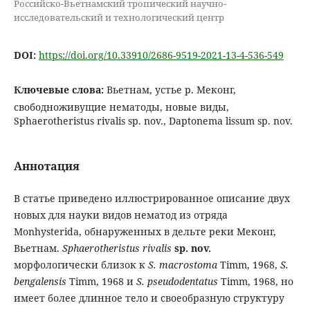
Российско-Вьетнамский тропический научно-
исследовательский и технологический центр
DOI:
https://doi.org/10.33910/2686-9519-2021-13-4-536-549
Ключевые слова:
Вьетнам, устье р. Меконг,
свободноживущие нематоды, новые виды,
Sphaerotheristus rivalis sp. nov., Daptonema lissum sp. nov.
Аннотация
В статье приведено иллюстрированное описание двух
новых для науки видов нематод из отряда
Monhysterida, обнаруженных в дельте реки Меконг,
Вьетнам.
Sphaerotheristus
rivalis
sp
.
nov
.
морфологически близок к
S
.
macrostoma
Timm, 1968,
S
.
bengalensis
Timm, 1968 и
S
.
pseudodentatus
Timm, 1968, но
имеет более длинное тело и своеобразную структуру