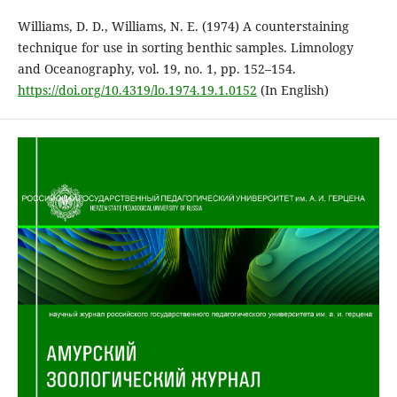
Williams, D. D., Williams, N. E. (1974) A counterstaining
technique for use in sorting benthic samples. Limnology
and Oceanography, vol. 19, no. 1, pp. 152–154.
https://doi.org/10.4319/lo.1974.19.1.0152
(In English)