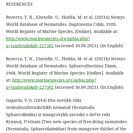
REFERENCES
Bezerra, T. N., Eisendle, U., Hodda, M. et al. (2021a) Nemys:
World database of Nematodes. Daptonema Cobb, 1920.
World Register of Marine Species. [Online]. Available at:
http://www.marinespecies.org/aphia.php?
p=taxdetails&id=227302
(accessed 30.09.2021). (In English)
Bezerra, T. N., Eisendle, U., Hodda, M. et al. (2021b) Nemys:
World database of Nematodes. Sphaerotheristus Timm,
1968. World Register of Marine Species. [Online]. Available
at:
http://www.marinespecies.org/aphia.php?
p=taxdetails&id=227302
(accessed 30.09.2021). (In English)
Gagarin, V. G. (2014) Dva novykh vida
svobodnozhivushchikh nematod (Nematoda,
Sphaerolimida) iz mangrovykh zaroslej v del’te reki
Krasnoj, V’etnam [Two new species of free-living nematodes
(Nematoda, Sphaerolaimidae) from mangrove thicket of the