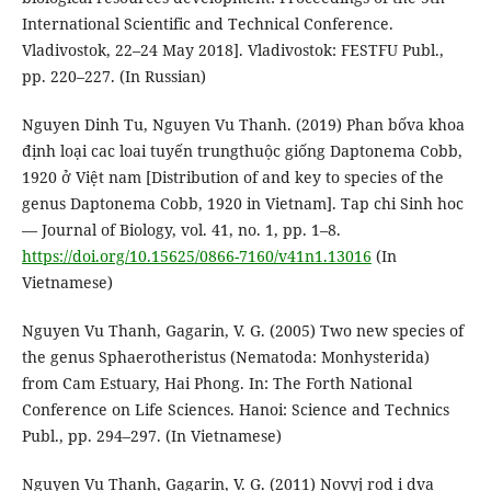
International Scientific and Technical Conference.
Vladivostok, 22–24 May 2018]. Vladivostok: FESTFU Publ.,
pp. 220–227. (In Russian)
Nguyen Dinh Tu, Nguyen Vu Thanh. (2019) Phan bốva khoa
định loại cac loai tuyến trungthuộc giống Daptonema Cobb,
1920 ở Việt nam [Distribution of and key to species of the
genus Daptonema Cobb, 1920 in Vietnam]. Tap chi Sinh hoc
— Journal of Biology, vol. 41, no. 1, pp. 1–8.
https://doi.org/10.15625/0866-7160/v41n1.13016
(In
Vietnamese)
Nguyen Vu Thanh, Gagarin, V. G. (2005) Two new species of
the genus Sphaerotheristus (Nematoda: Monhysterida)
from Cam Estuary, Hai Phong. In: The Forth National
Conference on Life Sciences. Hanoi: Science and Technics
Publ., pp. 294–297. (In Vietnamese)
Nguyen Vu Thanh, Gagarin, V. G. (2011) Novyj rod i dva