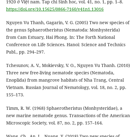
1920 ở Việt nam. Tap chi Sinh hoc, vol. 41, no. 1, pp. 1–8.
https://doi.org/10.15625/0866-7160/v41n1.13016
Nguyen Vu Thanh, Gagarin, V. G. (2005) Two new species of
the genus Sphaerotheristus (Nematoda: Monhysterida)
from Cam Estuary, Hai Phong. In: The Forth National
Conference on Life Sciences. Hanoi: Science and Technics
Publ., pp. 294–297.
Tchesunov, A. V., Mokievsky, V. O., Nguyen Vu Thanh. (2010)
Three new free-living nematode species (Nematoda,
Enoplida) from mangrove habitats of Nha Trang, Central
Vietnam. Russian Journal of Nematology, vol. 18, no. 2, pp.
155–173.
Timm, R. W. (1968) Sphaerotheristus (Monhysteridae), a
new marine nematode genus. Transactions of the American
Microscopic Society, vol. 87, no. 2, pp. 157–164.
Wang, Ch., An, L., Nuang, Y. (2018) Two new species of