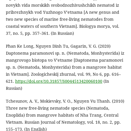
novykh vida morskikh svobodnozhivushchikh nematod iz
pribrezhnykh vod Yuzhnogo V’etnama [A new genus and
two new species of marine free-living nematodes from
coastal waters of southern Vietnam]. Biologya morya, vol.
37, no. 5, pp. 357–361. (In Russian)
Phan Ke Long, Nguyen Dinh Tu, Gagarin, V. G. (2020)
Daptonema paramonovi sp. n. (Nematoda, Monhysterida) iz
mangrovogo biotopa vo V’etname [Daptonema paramonovi
sp. n. (Nematoda, Monhysterida) from a mangrove habitat
in Vietnam]. Zoologicheskij zhurnal, vol. 99, No 6, pp. 616–
621.
https://doi.org/10.31857/S0044513420060100
(In
Russian)
Tchesunov, A. V., Mokievsky, V. O., Nguyen Vu Thanh. (2010)
Three new free-living nematode species (Nematoda,
Enoplida) from mangrove habitats of Nha Trang, Central
Vietnam. Russian Journal of Nematology, vol. 18, no. 2, pp.
155–173. (In English)