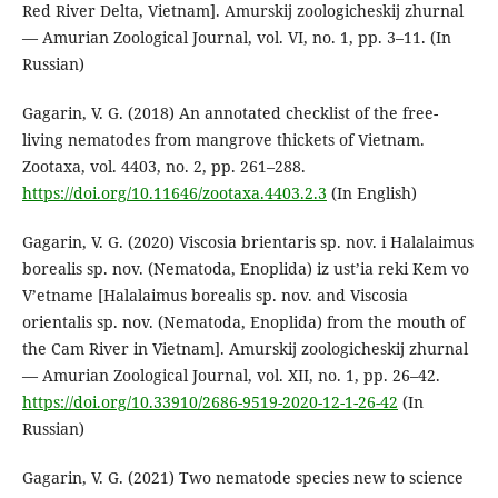
Red River Delta, Vietnam]. Amurskij zoologicheskij zhurnal
— Amurian Zoological Journal, vol. VI, no. 1, pp. 3–11. (In
Russian)
Gagarin, V. G. (2018) An annotated checklist of the free-
living nematodes from mangrove thickets of Vietnam.
Zootaxa, vol. 4403, no. 2, pp. 261–288.
https://doi.org/10.11646/zootaxa.4403.2.3
(In English)
Gagarin, V. G. (2020) Viscosia brientaris sp. nov. i Halalaimus
borealis sp. nov. (Nematoda, Enoplida) iz ust’ia reki Kem vo
V’etname [Halalaimus borealis sp. nov. and Viscosia
orientalis sp. nov. (Nematoda, Enoplida) from the mouth of
the Cam River in Vietnam]. Amurskij zoologicheskij zhurnal
— Amurian Zoological Journal, vol. XII, no. 1, pp. 26–42.
https://doi.org/10.33910/2686-9519-2020-12-1-26-42
(In
Russian)
Gagarin, V. G. (2021) Two nematode species new to science