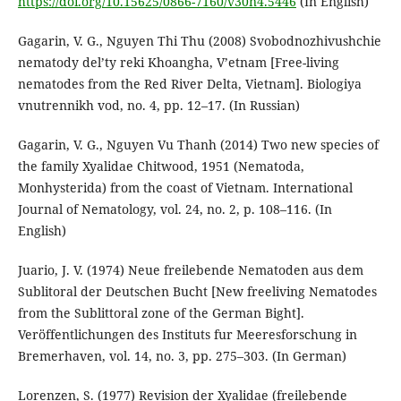
https://doi.org/10.15625/0866-7160/v30n4.5446
(In English)
Gagarin, V. G., Nguyen Thi Thu (2008) Svobodnozhivushchie
nematody del’ty reki Khoangha, V’etnam [Free-living
nematodes from the Red River Delta, Vietnam]. Biologiya
vnutrennikh vod, no. 4, pp. 12–17. (In Russian)
Gagarin, V. G., Nguyen Vu Thanh (2014) Two new species of
the family Xyalidae Chitwood, 1951 (Nematoda,
Monhysterida) from the coast of Vietnam. International
Journal of Nematology, vol. 24, no. 2, p. 108–116. (In
English)
Juario, J. V. (1974) Neue freilebende Nematoden aus dem
Sublitoral der Deutschen Bucht [New freeliving Nematodes
from the Sublittoral zone of the German Bight].
Veröffentlichungen des Instituts fur Meeresforschung in
Bremerhaven, vol. 14, no. 3, pp. 275–303. (In German)
Lorenzen, S. (1977) Revision der Xyalidae (freilebende