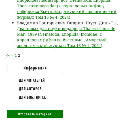
Enoploides medius sp. nov. (Nematoda, Enoplida,
Thoracostomopsidae) с коралловых рифов у
побережья Вьетнама
,
Амурский зоологический
журнал: Том 16 № 4 (2024)
Владимир Григорьевич Гагарин, Нгуен Динь Ты,
Два новых для науки вида рода Thalassironus de
Man, 1889 (Nematoda, Enoplida, Ironidae) c
коралловых рифов во Вьетнаме
,
Амурский
зоологический журнал: Том 16 № 1 (2024)
<<
<
1
2
Информация
ДЛЯ ЧИТАТЕЛЕЙ
ДЛЯ АВТОРОВ
ДЛЯ БИБЛИОТЕК
Отправить материал