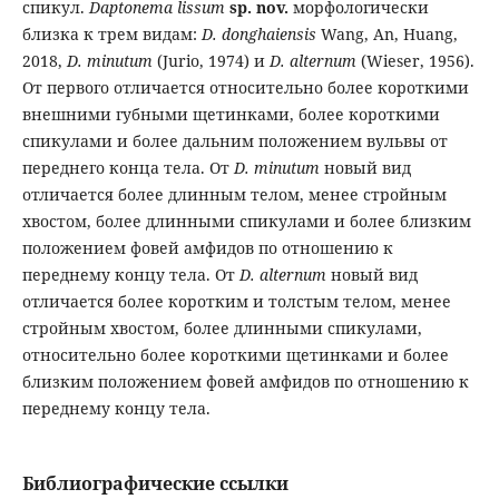
спикул.
Daptonema lissum
sp. nov.
морфологически
близка к трем видам:
D
.
donghaiensis
Wang, An, Huang,
2018,
D
.
minutum
(Jurio, 1974) и
D
.
alternum
(Wieser, 1956).
От первого отличается относительно более короткими
внешними губными щетинками, более короткими
спикулами и более дальним положением вульвы от
переднего конца тела. От
D. minutum
новый вид
отличается более длинным телом, менее стройным
хвостом, более длинными спикулами и более близким
положением фовей амфидов по отношению к
переднему концу тела. От
D. alternum
новый вид
отличается более коротким и толстым телом, менее
стройным хвостом, более длинными спикулами,
относительно более короткими щетинками и более
близким положением фовей амфидов по отношению к
переднему концу тела.
Библиографические ссылки