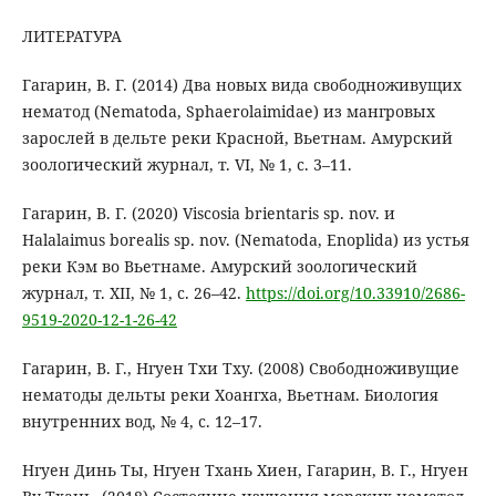
ЛИТЕРАТУРА
Гагарин, В. Г. (2014) Два новых вида свободноживущих
нематод (Nematoda, Sphaerolaimidae) из мангровых
зарослей в дельте реки Красной, Вьетнам. Амурский
зоологический журнал, т. VI, № 1, с. 3–11.
Гагарин, В. Г. (2020) Viscosia brientaris sp. nov. и
Halalaimus borealis sp. nov. (Nematoda, Enoplida) из устья
реки Кэм во Вьетнаме. Амурский зоологический
журнал, т. XII, № 1, с. 26–42.
https://doi.org/10.33910/2686-
9519-2020-12-1-26-42
Гагарин, В. Г., Нгуен Тхи Тху. (2008) Свободноживущие
нематоды дельты реки Хоангха, Вьетнам. Биология
внутренних вод, № 4, с. 12–17.
Нгуен Динь Ты, Нгуен Тхань Хиен, Гагарин, В. Г., Нгуен