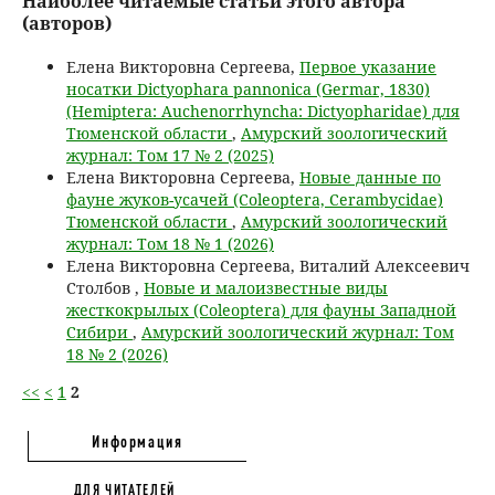
Наиболее читаемые статьи этого автора
(авторов)
Елена Викторовна Сергеева,
Первое указание
носатки Dictyophara pannonica (Germar, 1830)
(Hemiptera: Auchenorrhyncha: Dictyopharidae) для
Тюменской области
,
Амурский зоологический
журнал: Том 17 № 2 (2025)
Елена Викторовна Сергеева,
Новые данные по
фауне жуков-усачей (Coleoptera, Cerambycidae)
Тюменской области
,
Амурский зоологический
журнал: Том 18 № 1 (2026)
Елена Викторовна Сергеева, Виталий Алексеевич
Столбов ,
Новые и малоизвестные виды
жесткокрылых (Coleoptera) для фауны Западной
Сибири
,
Амурский зоологический журнал: Том
18 № 2 (2026)
<<
<
1
2
Информация
ДЛЯ ЧИТАТЕЛЕЙ