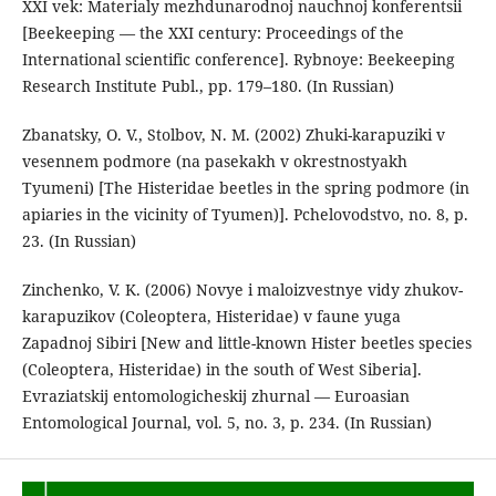
XXI vek: Materialy mezhdunarodnoj nauchnoj konferentsii
[Beekeeping — the XXI century: Proceedings of the
International scientific conference]. Rybnoye: Beekeeping
Research Institute Publ., pp. 179–180. (In Russian)
Zbanatsky, O. V., Stolbov, N. M. (2002) Zhuki-karapuziki v
vesennem podmore (na pasekakh v okrestnostyakh
Tyumeni) [The Histeridae beetles in the spring podmore (in
apiaries in the vicinity of Tyumen)]. Pchelovodstvo, no. 8, p.
23. (In Russian)
Zinchenko, V. K. (2006) Novye i maloizvestnye vidy zhukov-
karapuzikov (Coleoptera, Histeridae) v faune yuga
Zapadnoj Sibiri [New and little-known Hister beetles species
(Coleoptera, Histeridae) in the south of West Siberia].
Evraziatskij entomologicheskij zhurnal — Euroasian
Entomological Journal, vol. 5, no. 3, р. 234. (In Russian)