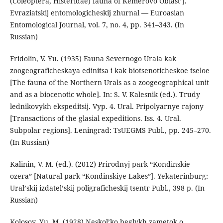
(Coleoptera, Histeridae) fauna of Kemerovo Oblast’].
Evraziatskij entomologicheskij zhurnal — Euroasian
Entomological Journal, vol. 7, no. 4, рр. 341–343. (In
Russian)
Fridolin, V. Yu. (1935) Fauna Severnogo Urala kak
zoogeograficheskaya edinitsa i kak biotsenoticheskoe tseloe
[The fauna of the Northern Urals as a zoogeographical unit
and as a biocenotic whole]. In: S. V. Kalesnik (ed.). Trudy
lednikovykh ekspeditsij. Vyp. 4. Ural. Pripolyarnye rajony
[Transactions of the glasial expeditions. Iss. 4. Ural.
Subpolar regions]. Leningrad: TsUEGMS Publ., pp. 245–270.
(In Russian)
Kalinin, V. M. (ed.). (2012) Prirodnyj park “Kondinskie
ozera” [Natural park “Kondinskiye Lakes”]. Yekaterinburg:
Uralʼskij izdatelʼskij poligraficheskij tsentr Publ., 398 p. (In
Russian)
Kolosov, Yu. M. (1928) Neskol’ko beglykh zametok o