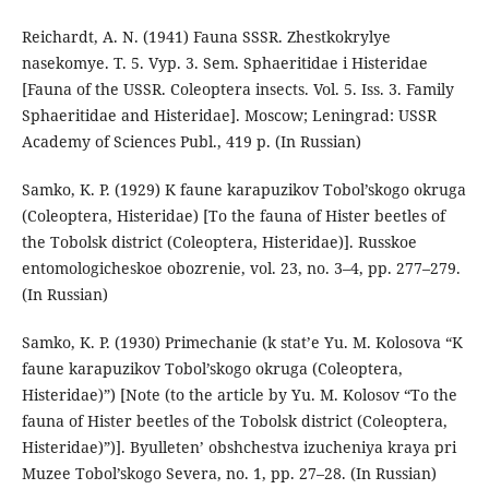
Reiсhardt, A. N. (1941) Fauna SSSR. Zhestkokrylye
nasekomye. T. 5. Vyp. 3. Sem. Sphaeritidae i Histeridae
[Fauna of the USSR. Coleoptera insects. Vol. 5. Iss. 3. Family
Sphaeritidae and Histeridae]. Moscow; Leningrad: USSR
Academy of Sciences Publ., 419 p. (In Russian)
Samko, K. P. (1929) K faune karapuzikov Tobol’skogo okruga
(Coleoptera, Histeridae) [To the fauna of Hister beetles of
the Tobolsk district (Coleoptera, Histeridae)]. Russkoe
entomologicheskoe obozrenie, vol. 23, no. 3–4, pp. 277–279.
(In Russian)
Samko, K. P. (1930) Primechanie (k stat’e Yu. M. Kolosova “K
faune karapuzikov Tobol’skogo okruga (Coleoptera,
Histeridae)”) [Note (to the article by Yu. M. Kolosov “To the
fauna of Hister beetles of the Tobolsk district (Coleoptera,
Histeridae)”)]. Byulleten’ obshchestva izucheniya kraya pri
Muzee Tobol’skogo Severa, no. 1, pp. 27–28. (In Russian)