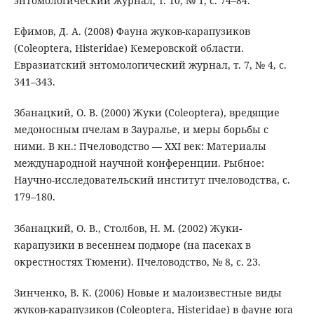
энтомологический журнал, т. 10, № 1, с. 74–84.
Ефимов, Д. А. (2008) Фауна жуков-карапузиков
(Coleoptera, Histeridae) Кемеровской области.
Евразиатский энтомологический журнал, т. 7, № 4, с.
341–343.
Збанацкий, О. В. (2000) Жуки (Coleoptera), вредящие
медоносным пчелам в Зауралье, и меры борьбы с
ними. В кн.: Пчеловодство — XXI век: Материалы
международной научной конференции. Рыбное:
Научно-исследовательский институт пчеловодства, с.
179–180.
Збанацкий, О. В., Столбов, Н. М. (2002) Жуки-
карапузики в весеннем подморе (на пасеках в
окрестностях Тюмени). Пчеловодство, № 8, с. 23.
Зинченко, В. К. (2006) Новые и малоизвестные виды
жуков-карапузиков (Coleoptera, Histeridae) в фауне юга