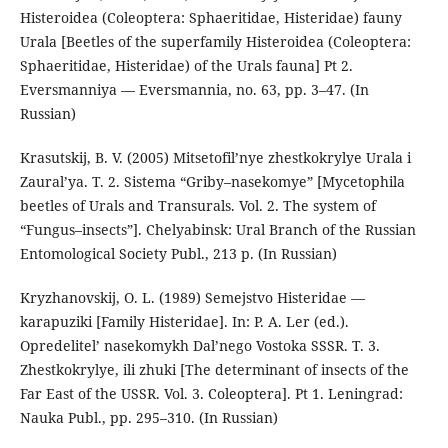
Histeroidea (Coleoptera: Sphaeritidae, Histeridae) fauny
Urala [Beetles of the superfamily Histeroidea (Coleoptera:
Sphaeritidae, Histeridae) of the Urals fauna] Pt 2.
Eversmanniya — Eversmannia, no. 63, рр. 3–47. (In
Russian)
Krasutskij, B. V. (2005) Mitsetofil’nye zhestkokrylye Urala i
Zauralʼya. T. 2. Sistema “Griby–nasekomye” [Mycetophila
beetles of Urals and Transurals. Vol. 2. The system of
“Fungus–insects”]. Chelyabinsk: Ural Branch of the Russian
Entomological Society Publ., 213 р. (In Russian)
Kryzhanovskij, O. L. (1989) Semejstvo Histeridae —
karapuziki [Family Histeridae]. In: P. A. Ler (ed.).
Opredelitel’ nasekomykh Dal’nego Vostoka SSSR. T. 3.
Zhestkokrylye, ili zhuki [The determinant of insects of the
Far East of the USSR. Vol. 3. Coleoptera]. Pt 1. Leningrad:
Nauka Publ., pp. 295–310. (In Russian)