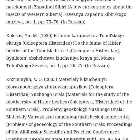
nasekomykh Zapadnoj Sibiri [A few cursory notes about the
insects of Western Siberia]. Izvestiya Zapadno-Sibirskogo
muzeya, no. 1, pp. 75–76. (In Russian)
Kolosov, Yu. M. (1930) K faune karapuzikov Tobol’skogo
okruga (Coleoptera Histeridae) [To the fauna of Hister
beetles of the Tobolsk district (Coleoptera Histeridae].
Byulleten’ obshchestva izucheniya kraya pri Muzee
Tobol’skogo Severa, no. 1, pp. 26–27. (In Russian)
Koz’minykh, V. O. (2003) Materialy k izucheniyu
bioraznoobraziya zhukov-karapuzikov (Coleoptera,
Histeridae) Yuzhnogo Urala [Materials for the study of the
biodiversity of Hister beetles (Coleoptera, Histeridae) of the
Southern Urals]. Problemy geoekologii Yuzhnogo Urala:
Materialy Vserossijskoj nauchno-prakticheskoj konferentsii
[Problems of geoecology of the Southern Urals: Proceedings
of the All-Russian Scientific and Practical Conference].
Orenburg: Orenburg State University Publ., pp. 86–89. (In