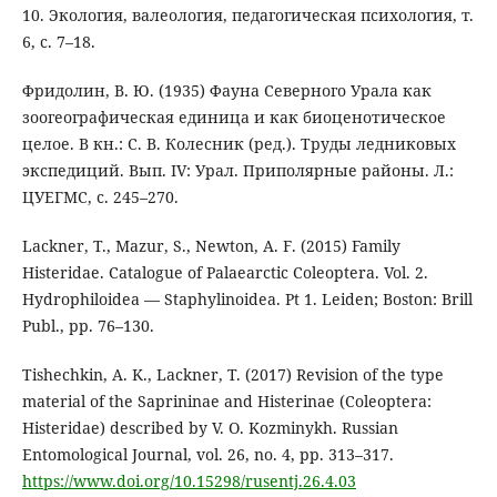
10. Экология, валеология, педагогическая психология, т.
6, с. 7–18.
Фридолин, В. Ю. (1935) Фауна Северного Урала как
зоогеографическая единица и как биоценотическое
целое. В кн.: С. В. Колесник (ред.). Труды ледниковых
экспедиций. Вып. IV: Урал. Приполярные районы. Л.:
ЦУЕГМС, с. 245–270.
Lackner, T., Mazur, S., Newton, A. F. (2015) Family
Histeridae. Catalogue of Palaearctic Coleoptera. Vol. 2.
Hydrophiloidea — Staphylinoidea. Pt 1. Leiden; Boston: Brill
Publ., pp. 76–130.
Tishechkin, A. K., Lackner, T. (2017) Revision of the type
material of the Saprininae and Histerinae (Coleoptera:
Histeridae) described by V. O. Kozminykh. Russian
Entomological Journal, vol. 26, no. 4, pp. 313–317.
https://www.doi.org/10.15298/rusentj.26.4.03