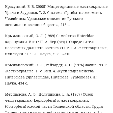
Красуцкий, Б. В. (2005) Мицетофильные жесткокрылые
Урала и Зауралья. T. 2. Система «Грибы–насекомые».
Челябинск: Уральское отделение Русского
энтомологического общества, 213 с.
Крыжановский, О. Л. (1989) Семейство Histeridae —
карапузики. В кн.: П. А. Лер (ред.). Определитель
насекомых Дальнего Востока СССР. Т. 3. Жесткокрылые,
или жуки. Ч. 1. Л.: Наука, с. 295–310.
Крыжановский, О. Л., Рейхардт, А. Н. (1976) Фауна СССР.
Жесткокрылые. T. V. Вып. 4. Жуки надсемейства
Histeroidea (Sphaeritidae, Histeridae, Synteliidae). Л.:
Наука, 434 с.
Мершалова, А. Ф., Полушкина, Е. А. (1967) Обзор
чешуекрылых (Lepidoptera) и жесткокрылых
(Coleoptera) южной части Тюменской области. Труды
Тюменского сельскохозяйственного института, т. 5, с.