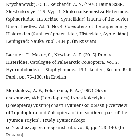
Kryzhanovskij, O. L., Reiсhardt, A. N. (1976) Fauna SSSR.
Zhestkokrylye. T. 5. Vyp. 4. Zhuki nadsemeistva Histeroidea
(Sphaeritidae, Histeridae, Synteliidae) [Fauna of the Soviet
Union. Beetles. Vol. 5. No. 4. Coleoptera of the superfamily
Histeroidea (families Sphaeritidae, Histeridae, Synteliidae)].
Leningrad: Nauka Publ., 434 p. (In Russian)
Lackner, T., Mazur, S., Newton, A. F. (2015) Family
Histeridae. Catalogue of Palaearctic Coleoptera. Vol. 2.
Hydrophiloidea — Staphylinoidea. Pt 1. Leiden; Boston: Brill
Publ., pp. 76–130. (In English)
Mershalova, A. F., Polushkina, E. A. (1967) Obzor
cheshuekrylykh (Lepidoptera) i zhestkokrylykh
(Coleoptera) yuzhnoj chasti Tyumenskoj oblasti [Overview
of Lepidoptera and Coleoptera of the southern part of the
Tyumen region]. Trudy Tyumenskogo
sel’skokhozyajstvennogo instituta, vol. 5, pp. 123–140. (In
Russian)