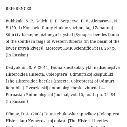
REFERENCES
Bukhkalo, S. P., Galich, D. E., Sergeeva, E. V., Alemasova, N.
V. (2011) Konspekt fauny zhukov yuzhnoj tajgi Zapadnoj
Sibiri (v bassejne nizhnego Irtysha) [Synopsis beetles fauna
of the southern taiga of Western Siberia (in the basin of the
lower Irtysh River)]. Moscow: KMK Scientific Press, 267 p.
(In Russian)
Dedyukhin, S. V. (2011) Fauna zhestkokrylykh nadsemejstva
Histeroidea (Insecta, Coleoptera) Udmurtskoj Respubliki
[The Histeroidea beetles (Insecta, Coleoptera) of Udmurt
Republic]. Evraziatskij entomologicheskij zhurnal —
Euroasian Entomological Journal, vol. 10, no. 1, рр. 74–84.
(In Russian)
Efimov, D. A. (2008) Fauna zhukov-karapuzikov (Coleoptera,
Histeridae) Kemerovskoj oblasti [The Histerid beetles