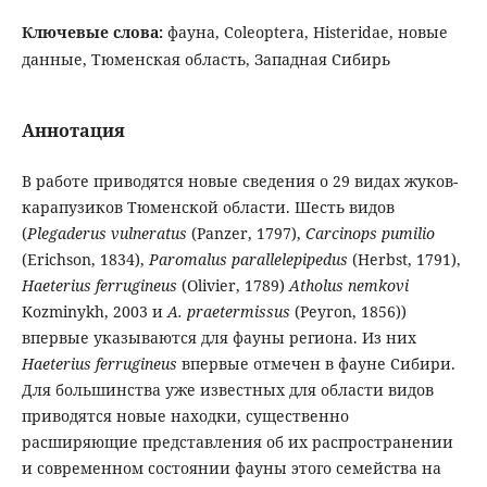
Ключевые слова:
фауна, Coleoptera, Histeridae, новые
данные, Тюменская область, Западная Сибирь
Аннотация
В работе приводятся новые сведения о 29 видах жуков-
карапузиков Тюменской области. Шесть видов
(
Plegaderus vulneratus
(Panzer, 1797),
Carcinops
pumilio
(Erichson, 1834),
Paromalus
parallelepipedus
(Herbst, 1791),
Haeterius
ferrugineus
(Olivier, 1789)
Atholus
nemkovi
Kozminykh, 2003 и
A
.
praetermissus
(Peyron, 1856))
впервые указываются для фауны региона. Из них
Haeterius ferrugineus
впервые отмечен в фауне Сибири.
Для большинства уже известных для области видов
приводятся новые находки, существенно
расширяющие представления об их распространении
и современном состоянии фауны этого семейства на