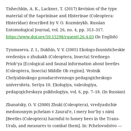
Tishechkin, A. K., Lackner, T. (2017) Revision of the type
material of the Saprininae and Histerinae (Coleoptera:
Histeridae) described by V. O. Kozminykh. Russian
Entomological Journal, vol. 26, no. 4, pp. 313–317.
https://www.doi.org/10.15298/rusentj.26.4.03
(In English)
Tyumaseva, Z. I., Dukhin, V. V. (2005) Ekologo-faunisticheskie
svedeniya o zhukakh (Coleoptera, Insecta) Srednego
Priob’ya [Ecological and faunal information about beetles
(Coleoptera, Insecta) Middle Ob region]. Vestnik
Chelyabinskogo gosudarstvennogo pedagogicheskogo
universiteta. Seriya 10. Ekologiya, valeologiya,
pedagogicheskaya psikhologiya, vol. 6, pp. 7–18. (In Russian)
Zbanatsky, O. V. (2000) Zhuki (Coleoptera), vredyashchie
medonosnym pchelam v Zaural’e, i mery bor’by s nimi
[Beetles (Coleoptera) harmful to honey bees in the Trans-
Urals, and measures to combat them]. In: Pchelovodstvo —