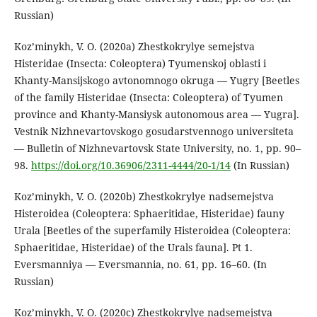
Russian)
Koz’minykh, V. O. (2020a) Zhestkokrylye semejstva
Histeridae (Insecta: Coleoptera) Tyumenskoj oblasti i
Khanty-Mansijskogo avtonomnogo okruga — Yugry [Beetles
of the family Histeridae (Insecta: Coleoptera) of Tyumen
province and Khanty-Mansiysk autonomous area — Yugra].
Vestnik Nizhnevartovskogo gosudarstvennogo universiteta
— Bulletin of Nizhnevartovsk State University, no. 1, pp. 90–
98.
https://doi.org/10.36906/2311-4444/20-1/14
(In Russian)
Koz’minykh, V. O. (2020b) Zhestkokrylye nadsemejstva
Histeroidea (Coleoptera: Sphaeritidae, Histeridae) fauny
Urala [Beetles of the superfamily Histeroidea (Coleoptera:
Sphaeritidae, Histeridae) of the Urals fauna]. Pt 1.
Eversmanniya — Eversmannia, no. 61, рр. 16–60. (In
Russian)
Koz’minykh, V. O. (2020c) Zhestkokrylye nadsemejstva