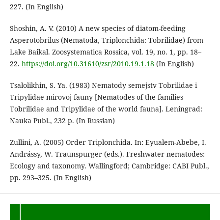
227. (In English)
Shoshin, A. V. (2010) A new species of diatom-feeding
Asperotobrilus (Nematoda, Triplonchida: Tobrilidae) from
Lake Baikal. Zoosystematica Rossica, vol. 19, no. 1, pp. 18–
22.
https://doi.org/10.31610/zsr/2010.19.1.18
(In English)
Tsalolikhin, S. Ya. (1983) Nematody semejstv Tobrilidae i
Tripylidae mirovoj fauny [Nematodes of the families
Tobrilidae and Tripylidae of the world fauna]. Leningrad:
Nauka Publ., 232 p. (In Russian)
Zullini, A. (2005) Order Triplonchida. In: Eyualem-Abebe, I.
Andrássy, W. Traunspurger (eds.). Freshwater nematodes:
Ecology and taxonomy. Wallingford; Cambridge: CABI Publ.,
pp. 293–325. (In English)