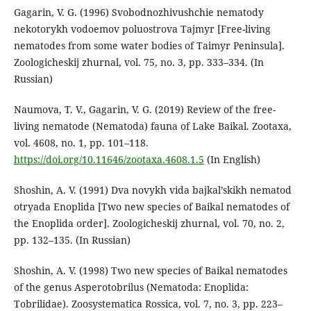
Gagarin, V. G. (1996) Svobodnozhivushchie nematody
nekotorykh vodoemov poluostrova Tajmyr [Free-living
nematodes from some water bodies of Taimyr Peninsula].
Zoologicheskij zhurnal, vol. 75, no. 3, pp. 333–334. (In
Russian)
Naumova, T. V., Gagarin, V. G. (2019) Review of the free-
living nematode (Nematoda) fauna of Lake Baikal. Zootaxa,
vol. 4608, no. 1, pp. 101–118.
https://doi.org/10.11646/zootaxa.4608.1.5
(In English)
Shoshin, A. V. (1991) Dva novykh vida bajkal’skikh nematod
otryada Enoplida [Two new species of Baikal nematodes of
the Enoplida order]. Zoologicheskij zhurnal, vol. 70, no. 2,
pp. 132–135. (In Russian)
Shoshin, A. V. (1998) Two new species of Baikal nematodes
of the genus Asperotobrilus (Nematoda: Enoplida:
Tobrilidae). Zoosystematica Rossica, vol. 7, no. 3, pp. 223–