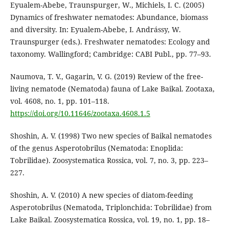
Eyualem-Abebe, Traunspurger, W., Michiels, I. C. (2005)
Dynamics of freshwater nematodes: Abundance, biomass
and diversity. In: Eyualem-Abebe, I. Andrássy, W.
Traunspurger (eds.). Freshwater nematodes: Ecology and
taxonomy. Wallingford; Cambridge: CABI Publ., pp. 77–93.
Naumova, T. V., Gagarin, V. G. (2019) Review of the free-
living nematode (Nematoda) fauna of Lake Baikal. Zootaxa,
vol. 4608, no. 1, pp. 101–118.
https://doi.org/10.11646/zootaxa.4608.1.5
Shoshin, A. V. (1998) Two new species of Baikal nematodes
of the genus Asperotobrilus (Nematoda: Enoplida:
Tobrilidae). Zoosystematica Rossica, vol. 7, no. 3, pp. 223–
227.
Shoshin, A. V. (2010) A new species of diatom-feeding
Asperotobrilus (Nematoda, Triplonchida: Tobrilidae) from
Lake Baikal. Zoosystematica Rossica, vol. 19, no. 1, pp. 18–