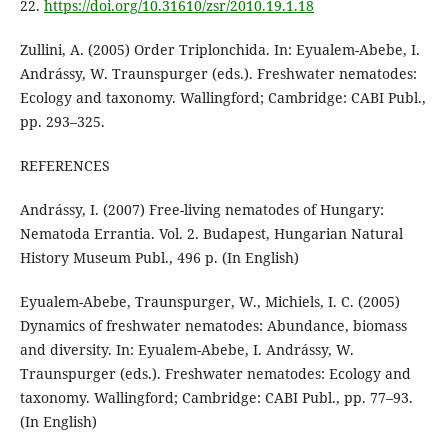
22.
https://doi.org/10.31610/zsr/2010.19.1.18
Zullini, A. (2005) Order Triplonchida. In: Eyualem-Abebe, I.
Andrássy, W. Traunspurger (eds.). Freshwater nematodes:
Ecology and taxonomy. Wallingford; Cambridge: CABI Publ.,
pp. 293–325.
REFERENCES
Andrássy, I. (2007) Free-living nematodes of Hungary:
Nematoda Errantia. Vol. 2. Budapest, Hungarian Natural
History Museum Publ., 496 p. (In English)
Eyualem-Abebe, Traunspurger, W., Michiels, I. C. (2005)
Dynamics of freshwater nematodes: Abundance, biomass
and diversity. In: Eyualem-Abebe, I. Andrássy, W.
Traunspurger (eds.). Freshwater nematodes: Ecology and
taxonomy. Wallingford; Cambridge: CABI Publ., pp. 77–93.
(In English)