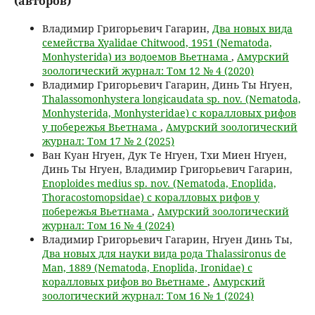
(авторов)
Владимир Григорьевич Гагарин,
Два новых вида
семейства Xyalidae Chitwood, 1951 (Nematoda,
Monhysterida) из водоемов Вьетнама
,
Амурский
зоологический журнал: Том 12 № 4 (2020)
Владимир Григорьевич Гагарин, Динь Ты Нгуен,
Thalassomonhystera longicaudata sp. nov. (Nematoda,
Monhysterida, Monhysteridae) с коралловых рифов
у побережья Вьетнама
,
Амурский зоологический
журнал: Том 17 № 2 (2025)
Ван Куан Нгуен, Дук Те Нгуен, Тхи Миен Нгуен,
Динь Ты Нгуен, Владимир Григорьевич Гагарин,
Enoploides medius sp. nov. (Nematoda, Enoplida,
Thoracostomopsidae) с коралловых рифов у
побережья Вьетнама
,
Амурский зоологический
журнал: Том 16 № 4 (2024)
Владимир Григорьевич Гагарин, Нгуен Динь Ты,
Два новых для науки вида рода Thalassironus de
Man, 1889 (Nematoda, Enoplida, Ironidae) c
коралловых рифов во Вьетнаме
,
Амурский
зоологический журнал: Том 16 № 1 (2024)