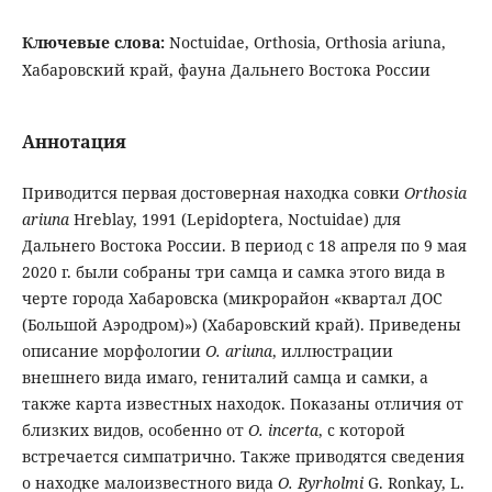
Ключевые слова:
Noctuidae, Orthosia, Orthosia ariuna,
Хабаровский край, фауна Дальнего Востока России
Аннотация
Приводится первая достоверная находка совки
Orthosia
ariuna
Hreblay, 1991 (Lepidoptera, Noctuidae) для
Дальнего Востока России. В период с 18 апреля по 9 мая
2020 г. были собраны три самца и самка этого вида в
черте города Хабаровска (микрорайон «квартал ДОС
(Большой Аэродром)») (Хабаровский край). Приведены
описание морфологии
O. ariuna
, иллюстрации
внешнего вида имаго, гениталий самца и самки, а
также карта известных находок. Показаны отличия от
близких видов, особенно от
O. incerta
, с которой
встречается симпатрично. Также приводятся сведения
о находке малоизвестного вида
O. Ryrholmi
G. Ronkay, L.