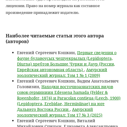
лицензии. Право на номер журнала как составное
произведение принадлежит издателю.
Наиболее читаемые статьи этого автора
(авторов)
Евгений Сергеевич Кошкин,
Первые сведения о
фауне булавоусых чешуекрылых (Lepidoptera,
Diurna) хребтов Большие Чурки и Даур (Россия,
Еврейская автономная область)
,
Амурский
зоологический журнал: Том 1 № 1 (2009)
Евгений Сергеевич Кошкин, Вадим Анатольевич
Головизин,
Находки восточноазиатских видов
совок-герминиин Edessena hamada (Felder &
Rogenhofer, 1874) и Paracolax contigua (Leech, 1900)
(Lepidoptera, Erebidae, Herminiinae) на юге
Дальнего Востока России
,
Амурский
зоологический журнал: Том 17 № 3 (2025)
Евгений Сергеевич Кошкин, Виталий
Михайлович Спицын, Елизавета Александровна