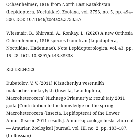
Ochsenheimer, 1816 from North-East Kazakhstan
(Lepidoptera, Noctuidae). Zootaxa, vol. 3753, no. 5, pp. 494–
500. DOI: 10.11646/zootaxa.3753.5.7
Wiesmair, B., Shirvani, A., Ronkay, L. (2020) A new Orthosia
Ochsenheimer, 1816 species from Iran (Lepidoptera,
Noctuidae, Hadeninae). Nota Lepidopterologica, vol. 43, pp.
15–28. DOI: 10.3897/nl.43.38538
REFERENCES
Dubatolov, V. V. (2011) K izucheniyu vesennikh
makrocheshuekrylykh (Insecta, Lepidoptera,
Macroheterocera) Nizhnego Priamur’ya: rezul’taty 2011
goda [Contribution to the knowledge on the spring
Macroheterocera (Insecta, Lepidoptera) of the Lower
Amur: Season 2011 results]. Amurskij zoologicheskij zhurnal
— Amurian Zoological Journal, vol. III, no. 2, pp. 183–187.
(In Russian)