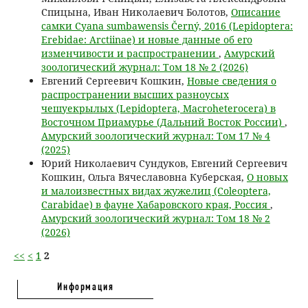
Спицына, Иван Николаевич Болотов,
Описание
самки Cyana sumbawensis Černý, 2016 (Lepidoptera:
Erebidae: Arctiinae) и новые данные об его
изменчивости и распространении
,
Амурский
зоологический журнал: Том 18 № 2 (2026)
Евгений Сергеевич Кошкин,
Новые сведения о
распространении высших разноусых
чешуекрылых (Lepidoptera, Macroheterocera) в
Восточном Приамурье (Дальний Восток России)
,
Амурский зоологический журнал: Том 17 № 4
(2025)
Юрий Николаевич Сундуков, Евгений Сергеевич
Кошкин, Ольга Вячеславовна Куберская,
О новых
и малоизвестных видах жужелиц (Coleoptera,
Carabidae) в фауне Хабаровского края, Россия
,
Амурский зоологический журнал: Том 18 № 2
(2026)
<<
<
1
2
Информация