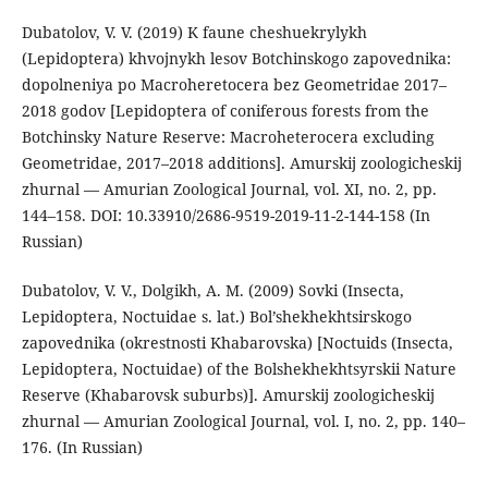
Dubatolov, V. V. (2019) K faune cheshuekrylykh
(Lepidoptera) khvojnykh lesov Botchinskogo zapovednika:
dopolneniya po Macroheretocera bez Geometridae 2017–
2018 godov [Lepidoptera of coniferous forests from the
Botchinsky Nature Reserve: Macroheterocera excluding
Geometridae, 2017–2018 additions]. Amurskij zoologicheskij
zhurnal — Amurian Zoological Journal, vol. XI, no. 2, pp.
144–158. DOI: 10.33910/2686-9519-2019-11-2-144-158 (In
Russian)
Dubatolov, V. V., Dolgikh, A. M. (2009) Sovki (Insecta,
Lepidoptera, Noctuidae s. lat.) Bol’shekhekhtsirskogo
zapovednika (okrestnosti Khabarovska) [Noctuids (Insecta,
Lepidoptera, Noctuidae) of the Bolshekhekhtsyrskii Nature
Reserve (Khabarovsk suburbs)]. Amurskij zoologicheskij
zhurnal — Amurian Zoological Journal, vol. I, no. 2, pp. 140–
176. (In Russian)