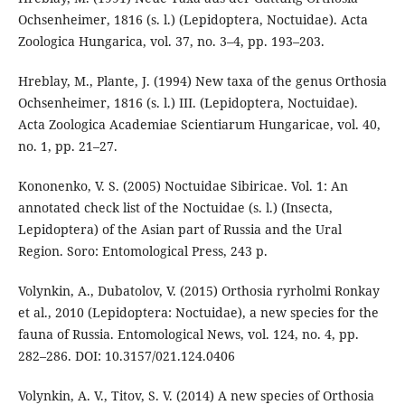
Ochsenheimer, 1816 (s. l.) (Lepidoptera, Noctuidae). Acta
Zoologica Hungarica, vol. 37, no. 3–4, pp. 193–203.
Hreblay, M., Plante, J. (1994) New taxa of the genus Orthosia
Ochsenheimer, 1816 (s. l.) III. (Lepidoptera, Noctuidae).
Acta Zoologica Academiae Scientiarum Hungaricae, vol. 40,
no. 1, pp. 21–27.
Kononenko, V. S. (2005) Noctuidae Sibiricae. Vol. 1: An
annotated check list of the Noctuidae (s. l.) (Insecta,
Lepidoptera) of the Asian part of Russia and the Ural
Region. Soro: Entomological Press, 243 p.
Volynkin, A., Dubatolov, V. (2015) Orthosia ryrholmi Ronkay
et al., 2010 (Lepidoptera: Noctuidae), a new species for the
fauna of Russia. Entomological News, vol. 124, no. 4, pp.
282–286. DOI: 10.3157/021.124.0406
Volynkin, A. V., Titov, S. V. (2014) A new species of Orthosia