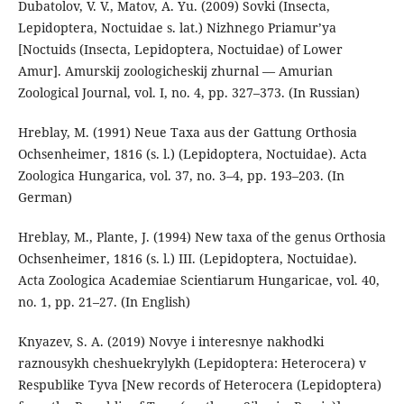
Dubatolov, V. V., Matov, A. Yu. (2009) Sovki (Insecta,
Lepidoptera, Noctuidae s. lat.) Nizhnego Priamur’ya
[Noctuids (Insecta, Lepidoptera, Noctuidae) of Lower
Amur]. Amurskij zoologicheskij zhurnal — Amurian
Zoological Journal, vol. I, no. 4, pp. 327–373. (In Russian)
Hreblay, M. (1991) Neue Taxa aus der Gattung Orthosia
Ochsenheimer, 1816 (s. l.) (Lepidoptera, Noctuidae). Acta
Zoologica Hungarica, vol. 37, no. 3–4, pp. 193–203. (In
German)
Hreblay, M., Plante, J. (1994) New taxa of the genus Orthosia
Ochsenheimer, 1816 (s. l.) III. (Lepidoptera, Noctuidae).
Acta Zoologica Academiae Scientiarum Hungaricae, vol. 40,
no. 1, pp. 21–27. (In English)
Knyazev, S. A. (2019) Novye i interesnye nakhodki
raznousykh cheshuekrylykh (Lepidoptera: Heterocera) v
Respublike Tyva [New records of Heterocera (Lepidoptera)