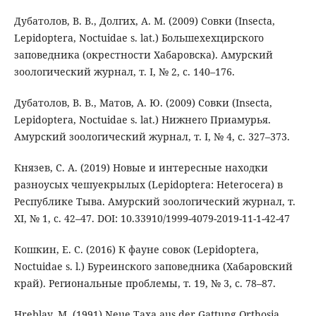
Дубатолов, В. В., Долгих, А. М. (2009) Совки (Insecta,
Lepidoptera, Noctuidae s. lat.) Большехехцирского
заповедника (окрестности Хабаровска). Амурский
зоологический журнал, т. I, № 2, с. 140–176.
Дубатолов, В. В., Матов, А. Ю. (2009) Совки (Insecta,
Lepidoptera, Noctuidae s. lat.) Нижнего Приамурья.
Амурский зоологический журнал, т. I, № 4, с. 327–373.
Князев, С. А. (2019) Новые и интересные находки
разноусых чешуекрылых (Lepidoptera: Heterocera) в
Республике Тыва. Амурский зоологический журнал, т.
XI, № 1, с. 42–47. DOI: 10.33910/1999-4079-2019-11-1-42-47
Кошкин, Е. С. (2016) К фауне совок (Lepidoptera,
Noctuidae s. l.) Буреинского заповедника (Хабаровский
край). Региональные проблемы, т. 19, № 3, с. 78–87.
Hreblay, M. (1991) Neue Taxa aus der Gattung Orthosia