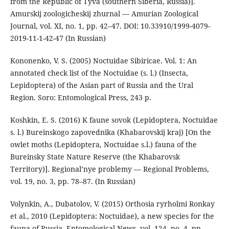
from the Republic of Tyva (southern Siberia, Russia)].
Amurskij zoologicheskij zhurnal — Amurian Zoological
Journal, vol. XI, no. 1, pp. 42–47. DOI: 10.33910/1999-4079-
2019-11-1-42-47 (In Russian)
Kononenko, V. S. (2005) Noctuidae Sibiricae. Vol. 1: An
annotated check list of the Noctuidae (s. l.) (Insecta,
Lepidoptera) of the Asian part of Russia and the Ural
Region. Soro: Entomological Press, 243 p.
Koshkin, E. S. (2016) K faune sovok (Lepidoptera, Noctuidae
s. l.) Bureinskogo zapovednika (Khabarovskij kraj) [On the
owlet moths (Lepidoptera, Noctuidae s.l.) fauna of the
Bureinsky State Nature Reserve (the Khabarovsk
Territory)]. Regional’nye problemy — Regional Problems,
vol. 19, no. 3, pp. 78–87. (In Russian)
Volynkin, A., Dubatolov, V. (2015) Orthosia ryrholmi Ronkay
et al., 2010 (Lepidoptera: Noctuidae), a new species for the
fauna of Russia. Entomological News, vol. 124, no. 4, pp.