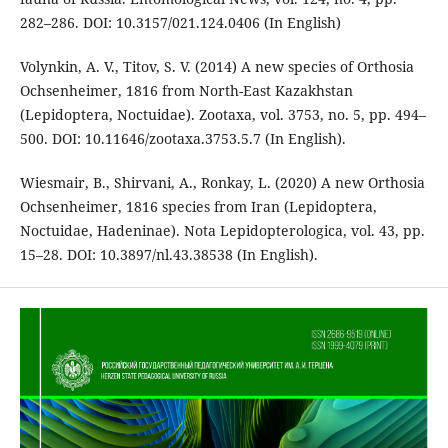
282–286. DOI: 10.3157/021.124.0406 (In English)
Volynkin, A. V., Titov, S. V. (2014) A new species of Orthosia
Ochsenheimer, 1816 from North-East Kazakhstan
(Lepidoptera, Noctuidae). Zootaxa, vol. 3753, no. 5, pp. 494–
500. DOI: 10.11646/zootaxa.3753.5.7 (In English).
Wiesmair, B., Shirvani, A., Ronkay, L. (2020) A new Orthosia
Ochsenheimer, 1816 species from Iran (Lepidoptera,
Noctuidae, Hadeninae). Nota Lepidopterologica, vol. 43, pp.
15–28. DOI: 10.3897/nl.43.38538 (In English).