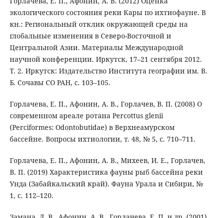
Горлачева, Е. П., Афонин, А. В. (2012) Оценка
экологического состояния реки Кары по ихтиофауне. В
кн.: Региональный отклик окружающей среды на
глобальные изменения в Северо-Восточной и
Центральной Азии. Материалы Международной
научной конференции. Иркутск, 17–21 сентября 2012.
Т. 2. Иркутск: Издательство Института географии им. В.
Б. Сочавы СО РАН, с. 103–105.
Горлачева, Е. П., Афонин, А. В., Горлачев, В. П. (2008) О
современном ареале ротана Percottus glenii
(Perciformes: Odontobutidae) в Верхнеамурском
бассейне. Вопросы ихтиологии, т. 48, № 5, с. 710–711.
Горлачева, Е. П., Афонин, А. В., Михеев, И. Е., Горлачев,
В. П. (2019) Характеристика фауны рыб бассейна реки
Унда (Забайкальский край). Фауна Урала и Сибири, №
1, с. 112–120.
Замана, Л. В., Афонин, А. В., Горлачева, Е. П. и др. (2001)