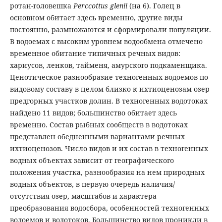
ротан-головешка
Perccottus glenii
(на 6). Голец в
основном обитает здесь временно, другие виды
постоянно, размножаются и сформировали популяции.
В водоемах с высоким уровнем водообмена отмечено
временное обитание типичных речных видов:
хариусов, ленков, тайменя, амурского подкаменщика.
Ценотическое разнообразие техногенных водоемов по
видовому составу в целом близко к ихтиоценозам озер
предгорных участков долин. В техногенных водотоках
найдено 11 видов; большинство обитает здесь
временно. Состав рыбных сообществ в водотоках
представлен обедненными вариантами речных
ихтиоценозов. Число видов и их состав в техногенных
водных объектах зависит от географического
положения участка, разнообразия на нем природных
водных объектов, в первую очередь наличия/
отсутствия озер, масштабов и характера
преобразования водосбора, особенностей техногенных
водоемов и водотоков. Большинство видов проникли в