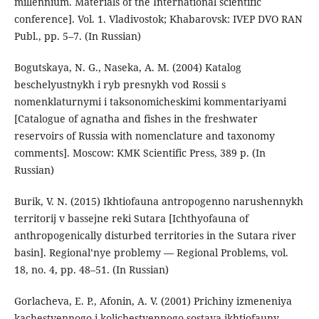
millennium. Materials of the International scientific
conference]. Vol. 1. Vladivostok; Khabarovsk: IVEP DVO RAN
Publ., pp. 5–7. (In Russian)
Bogutskaya, N. G., Naseka, A. M. (2004) Katalog
beschelyustnykh i ryb presnykh vod Rossii s
nomenklaturnymi i taksonomicheskimi kommentariyami
[Catalogue of agnatha and fishes in the freshwater
reservoirs of Russia with nomenclature and taxonomy
comments]. Moscow: KMK Scientific Press, 389 p. (In
Russian)
Burik, V. N. (2015) Ikhtiofauna antropogenno narushennykh
territorij v bassejne reki Sutara [Ichthyofauna of
anthropogenically disturbed territories in the Sutara river
basin]. Regional’nye problemy — Regional Problems, vol.
18, no. 4, pp. 48–51. (In Russian)
Gorlacheva, E. P., Afonin, A. V. (2001) Prichiny izmeneniya
kachestvennogo i kolichestvennogo sostava ikhtiofauny