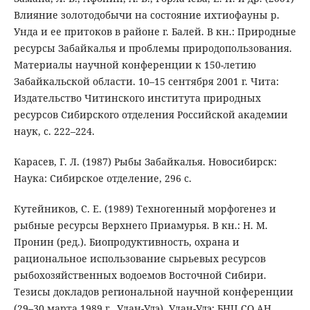
Влияние золотодобычи на состояние ихтиофауны р.
Унда и ее притоков в районе г. Балей. В кн.: Природные
ресурсы Забайкалья и проблемы природопользования.
Материалы научной конференции к 150-летию
Забайкальской области. 10–15 сентября 2001 г. Чита:
Издательство Читинского института природных
ресурсов Сибирского отделения Российской академии
наук, с. 222–224.
Карасев, Г. Л. (1987) Рыбы Забайкалья. Новосибирск:
Наука: Сибирское отделение, 296 с.
Кутейников, С. Е. (1989) Техногенный морфогенез и
рыбные ресурсы Верхнего Приамурья. В кн.: Н. М.
Пронин (ред.). Биопродуктивность, охрана и
рациональное использование сырьевых ресурсов
рыбохозяйственных водоемов Восточной Сибири.
Тезисы докладов региональной научной конференции
(29–30 марта 1989 г., Улан-Удэ). Улан-Удэ: БНЦ СО АН