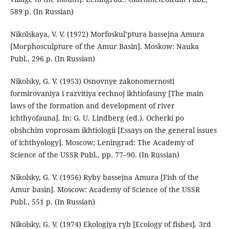
589 p. (In Russian)
Nikolskaya, V. V. (1972) Morfoskul’ptura bassejna Amura
[Morphosculpture of the Amur Basin]. Moskow: Nauka
Publ., 296 p. (In Russian)
Nikolsky, G. V. (1953) Osnovnye zakonomernosti
formirovaniya i razvitiya rechnoj ikhtiofauny [The main
laws of the formation and development of river
ichthyofauna]. In: G. U. Lindberg (ed.). Ocherki po
obshchim voprosam ikhtiologii [Essays on the general issues
of ichthyology]. Moscow; Leningrad: The Academy of
Science of the USSR Publ., pp. 77–90. (In Russian)
Nikolsky, G. V. (1956) Ryby bassejna Amura [Fish of the
Amur basin]. Moscow: Academy of Science of the USSR
Publ., 551 p. (In Russian)
Nikolsky, G. V. (1974) Ekologiya ryb [Ecology of fishes]. 3rd