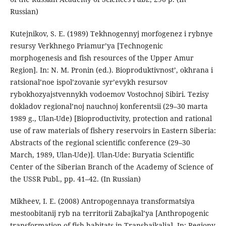
Russian)
Kutejnikov, S. E. (1989) Tekhnogennyj morfogenez i rybnye
resursy Verkhnego Priamur’ya [Technogenic
morphogenesis and fish resources of the Upper Amur
Region]. In: N. M. Pronin (ed.). Bioproduktivnost’, okhrana i
ratsional’noe ispol’zovanie syr’evykh resursov
rybokhozyajstvennykh vodoemov Vostochnoj Sibiri. Tezisy
dokladov regional’noj nauchnoj konferentsii (29–30 marta
1989 g., Ulan-Ude) [Bioproductivity, protection and rational
use of raw materials of fishery reservoirs in Eastern Siberia:
Abstracts of the regional scientific conference (29–30
March, 1989, Ulan-Ude)]. Ulan-Ude: Buryatia Scientific
Center of the Siberian Branch of the Academy of Science of
the USSR Publ., pp. 41–42. (In Russian)
Mikheev, I. E. (2008) Antropogennaya transformatsiya
mestoobitanij ryb na territorii Zabajkal’ya [Anthropogenic
transformation of fish habitats in Transbaikalia]. In: Regiony