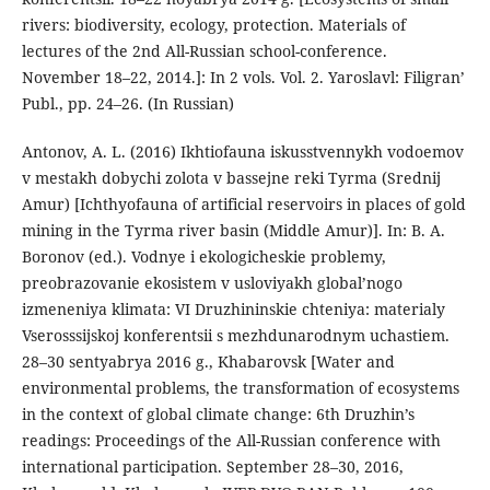
rivers: biodiversity, ecology, protection. Materials of
lectures of the 2nd All-Russian school-conference.
November 18–22, 2014.]: In 2 vols. Vol. 2. Yaroslavl: Filigran’
Publ., pp. 24–26. (In Russian)
Antonov, A. L. (2016) Ikhtiofauna iskusstvennykh vodoemov
v mestakh dobychi zolota v bassejne reki Tyrma (Srednij
Amur) [Ichthyofauna of artificial reservoirs in places of gold
mining in the Tyrma river basin (Middle Amur)]. In: B. A.
Boronov (ed.). Vodnye i ekologicheskie problemy,
preobrazovanie ekosistem v usloviyakh global’nogo
izmeneniya klimata: VI Druzhininskie chteniya: materialy
Vserosssijskoj konferentsii s mezhdunarodnym uchastiem.
28–30 sentyabrya 2016 g., Khabarovsk [Water and
environmental problems, the transformation of ecosystems
in the context of global climate change: 6th Druzhin’s
readings: Proceedings of the All-Russian conference with
international participation. September 28–30, 2016,