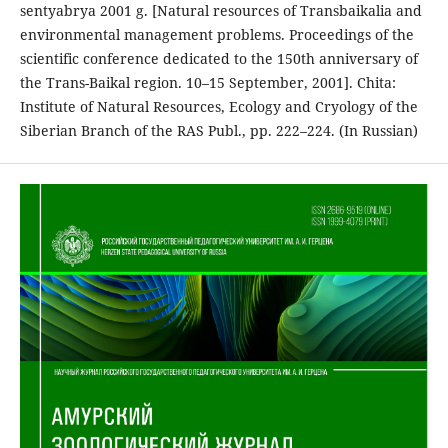
sentyabrya 2001 g. [Natural resources of Transbaikalia and
environmental management problems. Proceedings of the
scientific conference dedicated to the 150th anniversary of
the Trans-Baikal region. 10–15 September, 2001]. Chita:
Institute of Natural Resources, Ecology and Cryology of the
Siberian Branch of the RAS Publ., pp. 222–224. (In Russian)