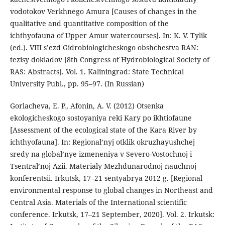
vodotokov Verkhnego Amura [Causes of changes in the
qualitative and quantitative composition of the
ichthyofauna of Upper Amur watercourses]. In: K. V. Tylik
(ed.). VIII s’ezd Gidrobiologicheskogo obshchestva RAN:
tezisy dokladov [8th Congress of Hydrobiological Society of
RAS: Abstracts]. Vol. 1. Kaliningrad: State Technical
University Publ., pp. 95–97. (In Russian)
Gorlacheva, E. P., Afonin, A. V. (2012) Otsenka
ekologicheskogo sostoyaniya reki Kary po ikhtiofaune
[Assessment of the ecological state of the Kara River by
ichthyofauna]. In: Regional’nyj otklik okruzhayushchej
sredy na global’nye izmeneniya v Severo-Vostochnoj i
Tsentral’noj Azii. Materialy Mezhdunarodnoj nauchnoj
konferentsii. Irkutsk, 17–21 sentyabrya 2012 g. [Regional
environmental response to global changes in Northeast and
Central Asia. Materials of the International scientific
conference. Irkutsk, 17–21 September, 2020]. Vol. 2. Irkutsk: