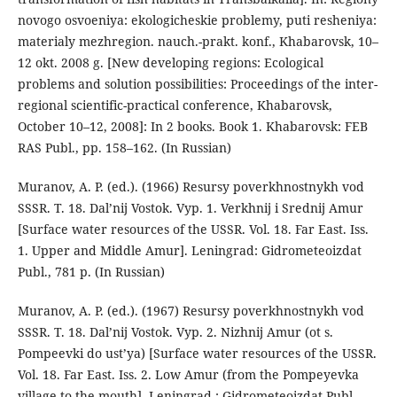
novogo osvoeniya: ekologicheskie problemy, puti resheniya:
materialy mezhregion. nauch.-prakt. konf., Khabarovsk, 10–
12 okt. 2008 g. [New developing regions: Ecological
problems and solution possibilities: Proceedings of the inter-
regional scientific-practical conference, Khabarovsk,
October 10–12, 2008]: In 2 books. Book 1. Khabarovsk: FEB
RAS Publ., pp. 158–162. (In Russian)
Muranov, A. P. (ed.). (1966) Resursy poverkhnostnykh vod
SSSR. T. 18. Dal’nij Vostok. Vyp. 1. Verkhnij i Srednij Amur
[Surface water resources of the USSR. Vol. 18. Far East. Iss.
1. Upper and Middle Amur]. Leningrad: Gidrometeoizdat
Publ., 781 p. (In Russian)
Muranov, A. P. (ed.). (1967) Resursy poverkhnostnykh vod
SSSR. T. 18. Dal’nij Vostok. Vyp. 2. Nizhnij Amur (ot s.
Pompeevki do ust’ya) [Surface water resources of the USSR.
Vol. 18. Far East. Iss. 2. Low Amur (from the Pompeyevka
village to the mouth]. Leningrad.: Gidrometeoizdat Publ.,