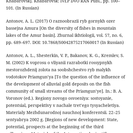
Khabarovsk]. Khabarovsk: IVEP DVO RAN Publ., pp. 100–
101. (In Russian)
Antonov, A. L. (2017) O raznoobrazii ryb gornykh ozer
bassejna Amura [On the diversity of fishes in mountain
lakes of the Amur basin]. Zhurnal ikhtiologii, vol. 57, no. 6,
pp. 689–697. DOI: 10.7868/S0042875217060017 (In Russian)
Antonov, A. L., Shesterkin, V. P., Bakanov, K. G., Kremlev, S.
M. (2002) K voprosu o vliyanii razrabotki rossypnykh
mestorozhdenij zolota na soobshchestvo ryb malykh
vodotokov Priamgun’ya [To the question of the influence of
the development of alluvial gold deposits on the fish
community of small streams of the Priamgun’ye]. In.: B. A.
Voronov (ed.). Regiony novogo osvoeniya: sostoyanie,
potentsial, perspektivy v nachale tret’ego tysyacheletiya.
Materialy Mezhdunarodnoj nauchnoj konferentsii. 22–25
sentyabrya 2002 g. [Regions of new development: State,
potential, prospects at the beginning of the third