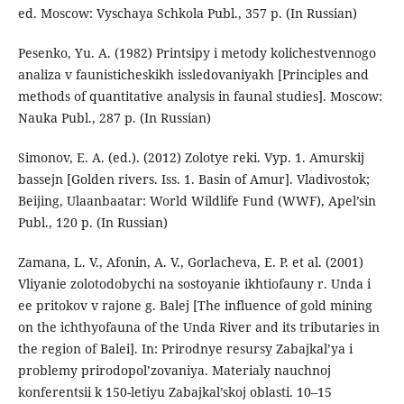
ed. Moscow: Vyschaya Schkola Publ., 357 p. (In Russian)
Pesenko, Yu. A. (1982) Printsipy i metody kolichestvennogo
analiza v faunisticheskikh issledovaniyakh [Principles and
methods of quantitative analysis in faunal studies]. Moscow:
Nauka Publ., 287 p. (In Russian)
Simonov, E. A. (ed.). (2012) Zolotye reki. Vyp. 1. Amurskij
bassejn [Golden rivers. Iss. 1. Basin of Amur]. Vladivostok;
Beijing, Ulaanbaatar: World Wildlife Fund (WWF), Apel’sin
Publ., 120 p. (In Russian)
Zamana, L. V., Afonin, A. V., Gorlacheva, E. P. et al. (2001)
Vliyanie zolotodobychi na sostoyanie ikhtiofauny r. Unda i
ee pritokov v rajone g. Balej [The influence of gold mining
on the ichthyofauna of the Unda River and its tributaries in
the region of Balei]. In: Prirodnye resursy Zabajkal’ya i
problemy prirodopol’zovaniya. Materialy nauchnoj
konferentsii k 150-letiyu Zabajkal’skoj oblasti. 10–15