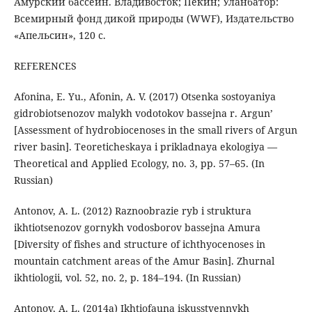
Амурский бассейн. Владивосток; Пекин; Уланбатор:
Всемирный фонд дикой природы (WWF), Издательство
«Апельсин», 120 с.
REFERENCES
Afonina, E. Yu., Afonin, A. V. (2017) Otsenka sostoyaniya
gidrobiotsenozov malykh vodotokov bassejna r. Argun’
[Assessment of hydrobiocenoses in the small rivers of Argun
river basin]. Teoreticheskaya i prikladnaya ekologiya —
Theoretical and Applied Ecology, no. 3, pp. 57–65. (In
Russian)
Antonov, A. L. (2012) Raznoobrazie ryb i struktura
ikhtiotsenozov gornykh vodosborov bassejna Amura
[Diversity of fishes and structure of ichthyocenoses in
mountain catchment areas of the Amur Basin]. Zhurnal
ikhtiologii, vol. 52, no. 2, p. 184–194. (In Russian)
Antonov, A. L. (2014a) Ikhtiofauna iskusstvennykh