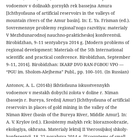
vodoemov v dolinakh gornykh rek bassejna Amura
[Ichthyofauna of artificial reservoirs in the valleys of
mountain rivers of the Amur basin]. In: E. Ya. Frisman (ed.).
Sovremennye problemy regional’nogo razvitiya: materialy
V Mezhdunarodnoj nauchno-prakticheskoj konferentsii.
Birobidzhan, 9–11 sentyabrya 2014 g. [Modern problems of
regional development: Materials of the 5th International
scientific and practical conference. Birobidzhan, September
9–11, 2014]. Birobidzhan: IKARP DVO RAN-FGBOU VPO —
“PGU im. Sholom-Alejhema” Publ., pp. 100–101. (In Russian)
Antonov, A. L. (2014b) Ikhtiofauna iskusstvennykh
vodoemov v mestakh dobychi zolota v doline r. Niman
(bassejn r. Bureya, Srednij Amur) [Ichthyofauna of artificial
reservoirs in places of gold mining in the valley of the
Niman River (basin of the Bureya River, Middle Amur]. In:
A. V. Krylov (ed.). Ekosistemy malykh rek: bioraznoobrazie,
ekologiya, okhrana. Materialy lektsij II Vserossijskoj shkoly-
konferentsii. 18–22 noyabrya 2014 g. [Ecosystems of small