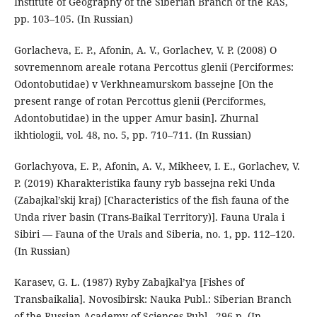
Institute of Geography of the Siberian Branch of the RAS,
pp. 103–105. (In Russian)
Gorlacheva, E. P., Afonin, A. V., Gorlachev, V. P. (2008) O
sovremennom areale rotana Percottus glenii (Perciformes:
Odontobutidae) v Verkhneamurskom bassejne [On the
present range of rotan Percottus glenii (Perciformes,
Adontobutidae) in the upper Amur basin]. Zhurnal
ikhtiologii, vol. 48, no. 5, pp. 710–711. (In Russian)
Gorlachyova, E. P., Afonin, A. V., Mikheev, I. E., Gorlachev, V.
P. (2019) Kharakteristika fauny ryb bassejna reki Unda
(Zabajkal’skij kraj) [Characteristics of the fish fauna of the
Unda river basin (Trans-Baikal Territory)]. Fauna Urala i
Sibiri — Fauna of the Urals and Siberia, no. 1, pp. 112–120.
(In Russian)
Karasev, G. L. (1987) Ryby Zabajkal’ya [Fishes of
Transbaikalia]. Novosibirsk: Nauka Publ.: Siberian Branch
of the Russian Academy of Sciences Publ., 296 p. (In