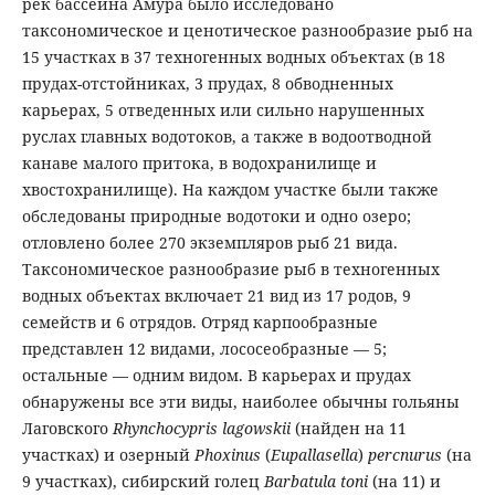
рек бассейна Амура было исследовано
таксономическое и ценотическое разнообразие рыб на
15 участках в 37 техногенных водных объектах (в 18
прудах-отстойниках, 3 прудах, 8 обводненных
карьерах, 5 отведенных или сильно нарушенных
руслах главных водотоков, а также в водоотводной
канаве малого притока, в водохранилище и
хвостохранилище). На каждом участке были также
обследованы природные водотоки и одно озеро;
отловлено более 270 экземпляров рыб 21 вида.
Таксономическое разнообразие рыб в техногенных
водных объектах включает 21 вид из 17 родов, 9
семейств и 6 отрядов. Отряд карпообразные
представлен 12 видами, лососеобразные — 5;
остальные — одним видом. В карьерах и прудах
обнаружены все эти виды, наиболее обычны гольяны
Лаговского
Rhynchocypris lagowskii
(найден на 11
участках) и озерный
Phoxinus
(
Eupallasella
)
percnurus
(на
9 участках), сибирский голец
Barbatula toni
(на 11) и