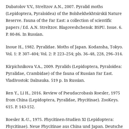
Dubatolov V.V., Streltzov A.N., 2007. Pyralid moths
(Lepidoptera, Pyraloidea) of the Bolshekhekhtsirskii Nature
Reserve. Fauna of the Far East: a collection of scientific
papers / Ed. A.N. Streltzov. Blagoveshchensk: BSPU. Issue. 6.
P. 80-86. In Russian.
Inoue H., 1982. Pyralidae. Moths of Japan. Kodansha, Tokyo.
Vol. 1: P. 307–404; Vol. 2: P. 223–254; pls. 36–48, 228, 296–314.
Kirpichnikova V.A., 2009. Pyralids (Lepidoptera, Pyraloidea:
Pyralidae, Crambidae) of the fauna of Russian Far East.
Vladivostok: Dalnauka. 519 p. In Russian.
Ren Y., Li H., 2016. Review of Pseudacrobasis Roesler, 1975
from China (Lepidoptera, Pyralidae, Phycitinae). ZooKeys.
615. P. 143-152.
Roesler R.-U., 1975. Phycitinen-Studien XI (Lepidoptera:
Phycitinae). Neue Phycitinae aus China und Japan. Deutsche