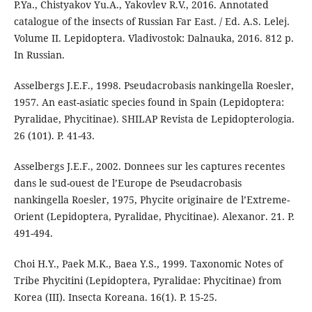
P.Ya., Chistyakov Yu.A., Yakovlev R.V., 2016. Annotated
catalogue of the insects of Russian Far East. / Ed. A.S. Lelej.
Volume II. Lepidoptera. Vladivostok: Dalnauka, 2016. 812 p.
In Russian.
Asselbergs J.E.F., 1998. Pseudacrobasis nankingella Roesler,
1957. An east-asiatic species found in Spain (Lepidoptera:
Pyralidae, Phycitinae). SHILAP Revista de Lepidopterologia.
26 (101). P. 41-43.
Asselbergs J.E.F., 2002. Donnees sur les captures recentes
dans le sud-ouest de l’Europe de Pseudacrobasis
nankingella Roesler, 1975, Phycite originaire de l’Extreme-
Orient (Lepidoptera, Pyralidae, Phycitinae). Alexanor. 21. P.
491-494.
Choi H.Y., Paek M.K., Baea Y.S., 1999. Taxonomic Notes of
Tribe Phycitini (Lepidoptera, Pyralidae: Phycitinae) from
Korea (III). Insecta Koreana. 16(1). P. 15-25.