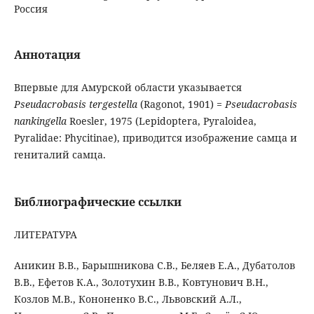
Россия
Аннотация
Впервые для Амурской области указывается
Pseudacrobasis tergestella
(Ragonot, 1901) =
Pseudacrobasis
nankingella
Roesler, 1975 (Lepidoptera, Pyraloidea,
Pyralidae: Phycitinae), приводится изображение самца и
гениталий самца.
Библиографические ссылки
ЛИТЕРАТУРА
Аникин В.В., Барышникова С.В., Беляев Е.А., Дубатолов
В.В., Ефетов К.А., Золотухин В.В., Ковтунович В.Н.,
Козлов М.В., Кононенко В.С., Львовский А.Л.,