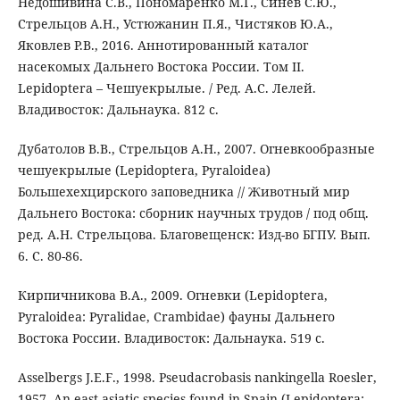
Недошивина С.В., Пономаренко М.Г., Синёв С.Ю.,
Стрельцов А.Н., Устюжанин П.Я., Чистяков Ю.А.,
Яковлев Р.В., 2016. Аннотированный каталог
насекомых Дальнего Востока России. Том II.
Lepidoptera – Чешуекрылые. / Ред. А.С. Лелей.
Владивосток: Дальнаука. 812 с.
Дубатолов В.В., Стрельцов А.Н., 2007. Огневкообразные
чешуекрылые (Lepidoptera, Pyraloidea)
Большехехцирского заповедника // Животный мир
Дальнего Востока: сборник научных трудов / под общ.
ред. А.Н. Стрельцова. Благовещенск: Изд-во БГПУ. Вып.
6. С. 80-86.
Кирпичникова В.А., 2009. Огневки (Lepidoptera,
Pyraloidea: Pyralidae, Crambidae) фауны Дальнего
Востока России. Владивосток: Дальнаука. 519 с.
Asselbergs J.E.F., 1998. Pseudacrobasis nankingella Roesler,
1957. An east-asiatic species found in Spain (Lepidoptera: