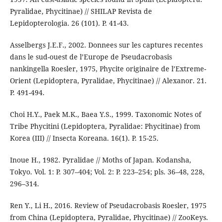
Pyralidae, Phycitinae) // SHILAP Revista de
Lepidopterologia. 26 (101). P. 41-43.
Asselbergs J.E.F., 2002. Donnees sur les captures recentes
dans le sud-ouest de l’Europe de Pseudacrobasis
nankingella Roesler, 1975, Phycite originaire de l’Extreme-
Orient (Lepidoptera, Pyralidae, Phycitinae) // Alexanor. 21.
P. 491-494.
Choi H.Y., Paek M.K., Baea Y.S., 1999. Taxonomic Notes of
Tribe Phycitini (Lepidoptera, Pyralidae: Phycitinae) from
Korea (III) // Insecta Koreana. 16(1). P. 15-25.
Inoue H., 1982. Pyralidae // Moths of Japan. Kodansha,
Tokyo. Vol. 1: P. 307–404; Vol. 2: P. 223–254; pls. 36–48, 228,
296–314.
Ren Y., Li H., 2016. Review of Pseudacrobasis Roesler, 1975
from China (Lepidoptera, Pyralidae, Phycitinae) // ZooKeys.