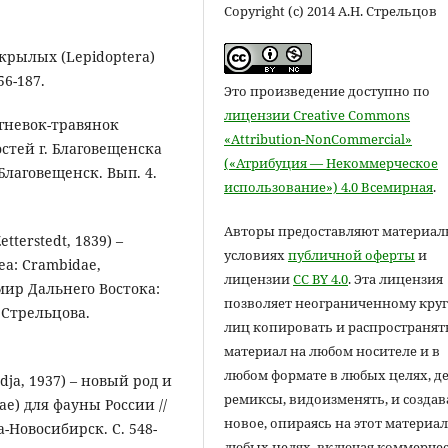
Copyright (c) 2014 А.Н. Стрельцов
екрылых (Lepidoptera)
56-187.
Это произведение доступно по
лицензии Creative Commons
огневок-травянок
«Attribution-NonCommercial»
остей г. Благовещенска
(«Атрибуция — Некоммерческое
Благовещенск. Вып. 4.
использование») 4.0 Всемирная
.
Авторы предоставляют материал
etterstedt, 1839) –
условиях
публичной оферты
и
a: Crambidae,
лицензии
CC BY 4.0
. Эта лицензия
мир Дальнего Востока:
позволяет неограниченному круг
 Стрельцова.
лиц копировать и распространят
материал на любом носителе и в
любом формате в любых целях, д
adja, 1937) – новый род и
ремиксы, видоизменять, и создав
ae) для фауны России //
новое, опираясь на этот материал
-Новосибирск. С. 548-
любых целях, включая коммерчес