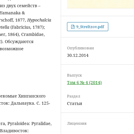
из двух семейств –
Yamanaka &
rschoff, 1877,
Hypochalcia
9_Streltzov.pdf
etella
(Fabricius, 1787);
er, 1864), Crambidae,
2). Обсуждаются
Опубликован
 возможное
30.12.2014
Выпуск
Том 6 № 4 (2014)
Насекомые Хинганского
Раздел
ток: Дальнаука. С. 125-
Статьи
Лицензия
, Pyraloidea: Pyralidae,
 Владивосток: