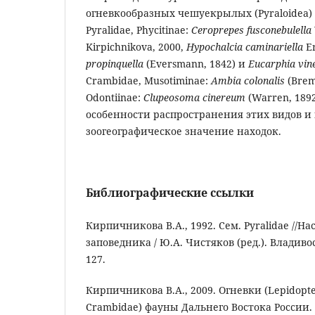
огневкообразных чешуекрылых (Pyraloidea) 
Pyralidae, Phycitinae:
Ceroprepes fusconebulella
Kirpichnikova, 2000,
Hypochalcia
caminariella
E
propinquella
(Eversmann, 1842) и
Eucarphia vin
Crambidae, Musotiminae:
Ambia colonalis
(Brem
Odontiinae:
Clupeosoma cinereum
(Warren, 189
особенности распространения этих видов и
зоогеографическое значение находок.
Библиографические ссылки
Кирпичникова В.А., 1992. Сем. Pyralidae //
заповедника / Ю.А. Чистяков (ред.). Владивос
127.
Кирпичникова В.А., 2009. Огневки (Lepidoptera
Crambidae) фауны Дальнего Востока России.