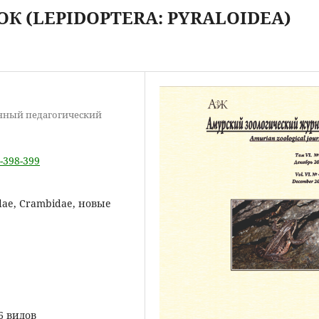
К (LEPIDOPTERA: PYRALOIDEA)
енный педагогический
4-398-399
idae, Crambidae, новые
6 видов