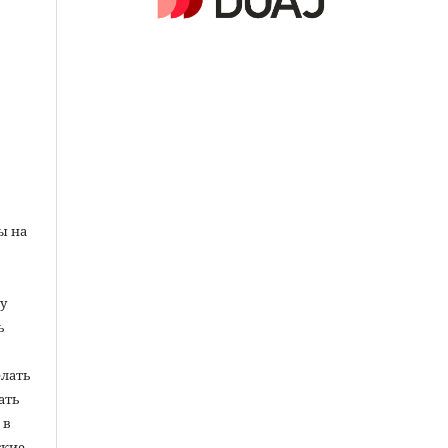
ы на
у
ь
елать
ать
 в
кие.