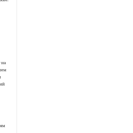
ы
 на
шем
и
ний
лям