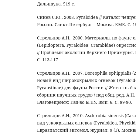
Дальнаука. 519 с.
Синев С.Ю., 2008. Pyraloidea // Каталог чешу
России. Санкт-Петербург – Москва: КМК. С. 1
Стрельцов А.Н., 2000. Материалы по фауне 
(Lepidoptera, Pyraloidea: Crambidae) окрестн
// Проблемы экологии Верхнего Приамурья. 
С. 113-117.
Стрельцов А.Н., 2007. Boreophila ephippialis (Z
новый вид ширококрылых огневок (Pyraloide
Pyraustinae) для фауны России // Животный 
сборник научных трудов / под общ. ред. А.Н.
Благовещенск: Изд-во БГПУ. Вып. 6. С. 89-90.
Стрельцов А.Н., 2010. Asclerobia sinensis (Car
вид узкокрылых огневок (Pyraloidea, Phycitid
Евразиатский энтомол. журнал. 9 (3). Москва