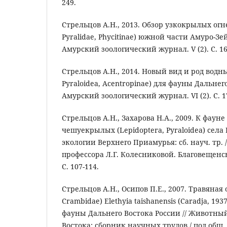
249.
Стрельцов А.Н., 2013. Обзор узкокрылых огне
Pyralidae, Phycitinae) южной части Амуро-Зе
Амурский зоологический журнал. V (2). С. 16
Стрельцов А.Н., 2014. Новый вид и род водны
Pyraloidea, Acentropinae) для фауны Дальнего
Амурский зоологический журнал. VI (2). C. 1
Стрельцов А.Н., Захарова Н.А., 2009. К фаун
чешуекрылых (Lepidoptera, Pyraloidea) села
экологии Верхнего Приамурья: cб. науч. тр. /
профессора Л.Г. Колесниковой. Благовещенск:
С. 107-114.
Стрельцов А.Н., Осипов П.Е., 2007. Травяная 
Crambidae) Elethyia taishanensis (Caradja, 19
фауны Дальнего Востока России // Животны
Востока: сборник научных трудов / под общ. 