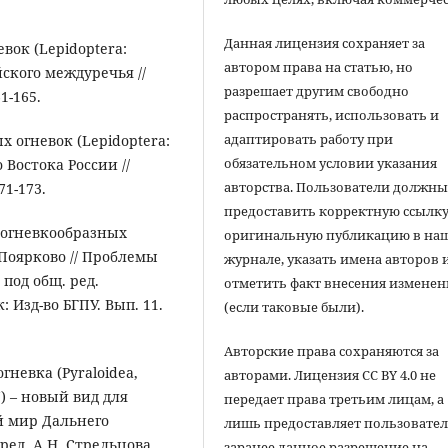
Данная лицензия сохраняет за
вок (Lepidoptera:
автором права на статью, но
йского междуречья //
разрешает другим свободно
1-165.
распространять, использовать и
адаптировать работу при
х огневок (Lepidoptera:
обязательном условии указания
 Востока России //
авторства. Пользователи должн
71-173.
предоставить корректную ссылку
е огневкообразных
оригинальную публикацию в на
 Поярково // Проблемы
журнале, указать имена авторов 
 под общ. ред.
отметить факт внесения измене
 Изд-во БГПУ. Вып. 11.
(если таковые были).
Авторские права сохраняются за
огневка (Pyraloidea,
авторами. Лицензия CC BY 4.0 не
37) – новый вид для
передает права третьим лицам, а
й мир Дальнего
лишь предоставляет пользовате
ред. А.Н. Стрельцова.
заранее данное разрешение на