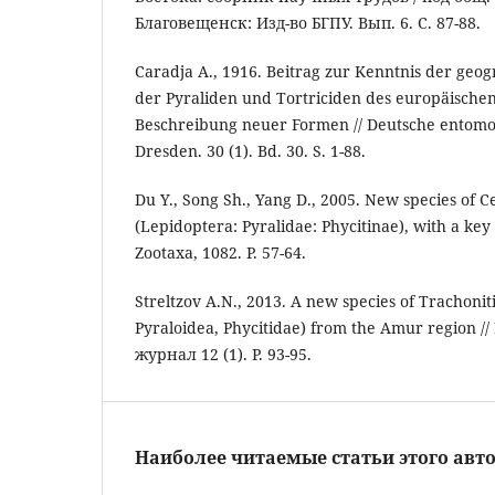
Благовещенск: Изд-во БГПУ. Вып. 6. С. 87-88.
Caradja A., 1916. Beitrag zur Kenntnis der geo
der Pyraliden und Tortriciden des europäische
Beschreibung neuer Formen // Deutsche entomolog
Dresden. 30 (1). Bd. 30. S. 1-88.
Du Y., Song Sh., Yang D., 2005. New species of C
(Lepidoptera: Pyralidae: Phycitinae), with a key 
Zootaxa, 1082. P. 57-64.
Streltzov A.N., 2013. A new species of Trachonit
Pyraloidea, Phycitidae) from the Amur region 
журнал 12 (1). P. 93-95.
Наиболее читаемые статьи этого авто