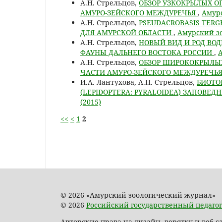
А.Н. Стрельцов,
ОБЗОР УЗКОКРЫЛЫХ ОГ
АМУРО-ЗЕЙСКОГО МЕЖДУРЕЧЬЯ
,
Амурс
А.Н. Стрельцов,
PSEUDACROBASIS TERGE
ДЛЯ АМУРСКОЙ ОБЛАСТИ
,
Амурский зо
А.Н. Стрельцов,
НОВЫЙ ВИД И РОД ВОД
ФАУНЫ ДАЛЬНЕГО ВОСТОКА РОССИИ
,
А
А.Н. Стрельцов,
ОБЗОР ШИРОКОКРЫЛЫХ
ЧАСТИ АМУРО-ЗЕЙСКОГО МЕЖДУРЕЧЬ
И.А. Лантухова, А.Н. Стрельцов,
БИОТО
(LEPIDOPTERA: PYRALOIDEA) ЗАПОВЕД
(2015)
<<
<
1
2
© 2026 «Амурский зоологический журнал»
© 2026
Российский государственный педагог
Авторские права на дизайн, верстку и веб-