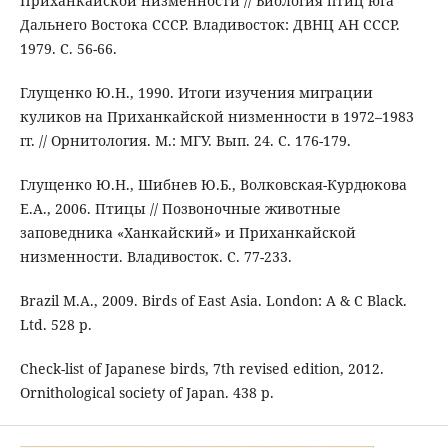
Приханкайской низменности // Биология птиц юга
Дальнего Востока СССР. Владивосток: ДВНЦ АН СССР.
1979. С. 56-66.
Глущенко Ю.Н., 1990. Итоги изучения миграции
куликов на Приханкайской низменности в 1972–1983
гг. // Орнитология. М.: МГУ. Вып. 24. С. 176-179.
Глущенко Ю.Н., Шибнев Ю.Б., Волковская-Курдюкова
Е.А., 2006. Птицы // Позвоночные животные
заповедника «Ханкайский» и Приханкайской
низменности. Владивосток. С. 77-233.
Brazil M.A., 2009. Birds of East Asia. London: A & C Black.
Ltd. 528 p.
Check-list of Japanese birds, 7th revised edition, 2012.
Ornithological society of Japan. 438 p.