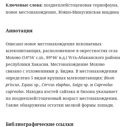
Ключевые слова:
позднеплейстоценовая териофауна,
новое местонахождение, Южно-Минусинская впадина
Аннотация
Описано новое местонахождение ископаемых
млекопитающих, расположенное в окрестностях села
Мохово (54º56' с.ш., 89º46' в.д.) Усть-Абаканского района
республики Хакасия. Местонахождение Мохово
связано с отложениями р. Биджа. В местонахождении
определено 5 видов крупных млекопитающих:
Bison
priscus
,
Equus
sp.,
Cervus
elaphus
,
Saiga
sp. и
Capreolus
capreolus
. Находка костей сайгака и бизона указывает
на позднеплейстоценовый возраст местонахождения.
Также обнаружены остатки мелкой формы лошади.
Библиографические ссылки