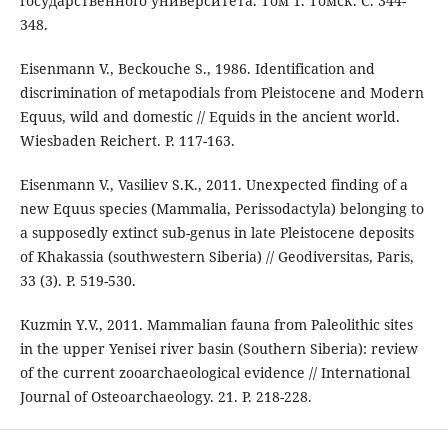
государственного университета. Том 1. Томск. С. 344-
348.
Eisenmann V., Beckouche S., 1986. Identification and
discrimination of metapodials from Pleistocene and Modern
Equus, wild and domestic // Equids in the ancient world.
Wiesbaden Reichert. P. 117-163.
Eisenmann V., Vasiliev S.K., 2011. Unexpected finding of a
new Equus species (Mammalia, Perissodactyla) belonging to
a supposedly extinct sub-genus in late Pleistocene deposits
of Khakassia (southwestern Siberia) // Geodiversitas, Paris,
33 (3). P. 519-530.
Kuzmin Y.V., 2011. Mammalian fauna from Paleolithic sites
in the upper Yenisei river basin (Southern Siberia): review
of the current zooarchaeological evidence // International
Journal of Osteoarchaeology. 21. P. 218-228.