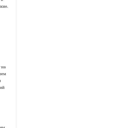
кие.
ы
 на
шем
и
ний
лям