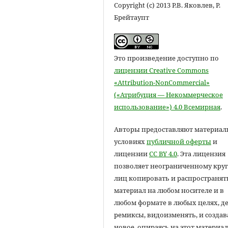
Copyright (c) 2013 Р.В. Яковлев, Р.
Брейтаупт
Это произведение доступно по
лицензии Creative Commons
«Attribution-NonCommercial»
(«Атрибуция — Некоммерческое
использование») 4.0 Всемирная
.
Авторы предоставляют материал
условиях
публичной оферты
и
лицензии
CC BY 4.0
. Эта лицензия
позволяет неограниченному круг
лиц копировать и распространят
материал на любом носителе и в
любом формате в любых целях, д
ремиксы, видоизменять, и создав
новое, опираясь на этот материал