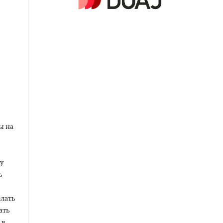
ы на
у
ь
елать
ать
 в