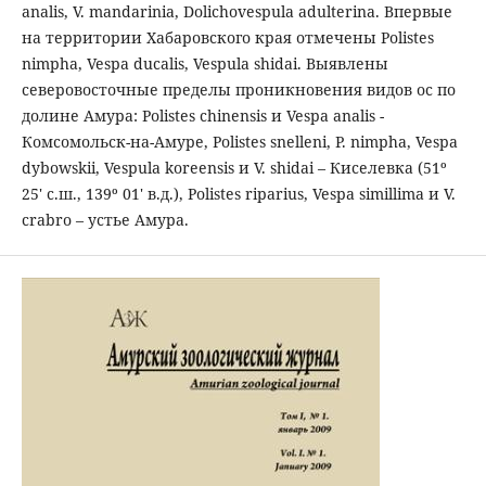
analis, V. mandarinia, Dolichovespula adulterina. Впервые
на территории Хабаровского края отмечены Polistes
nimpha, Vespa ducalis, Vespula shidai. Выявлены
северовосточные пределы проникновения видов ос по
долине Амура: Polistes chinensis и Vespa analis -
Комсомольск-на-Амуре, Polistes snelleni, P. nimpha, Vespa
dybowskii, Vespula koreensis и V. shidai – Киселевка (51º
25' с.ш., 139º 01' в.д.), Polistes riparius, Vespa simillima и V.
crabro – устье Амура.