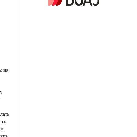
ы на
у
ь
елать
ать
 в
кие.