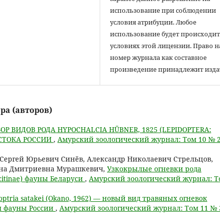
использование при соблюдении
условия атрибуции. Любое
использование будет происходит
условиях этой лицензии. Право н
номер журнала как составное
произведение принадлежит изда
ра (авторов)
ОР ВИДОВ РОДА HYPOCHALCIA HÜBNER, 1825 (LEPIDOPTERA:
ОСТОКА РОССИИ
,
Амурский зоологический журнал: Том 10 № 
Сергей Юрьевич Синёв, Александр Николаевич Стрельцов,
ина Дмитриевна Мурашкевич,
Узкокрылые огневки рода
hycitinae) фауны Беларуси
,
Амурский зоологический журнал: Т
optria satakei (Okano, 1962) — новый вид травяных огневок
ля фауны России
,
Амурский зоологический журнал: Том 11 № 