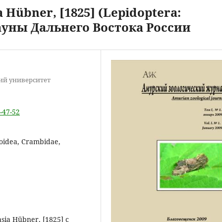
 Hübner, [1825] (Lepidoptera:
фауны Дальнего Востока России
ий университет
-47-52
loidea, Crambidae,
ia Hübner, [1825] с