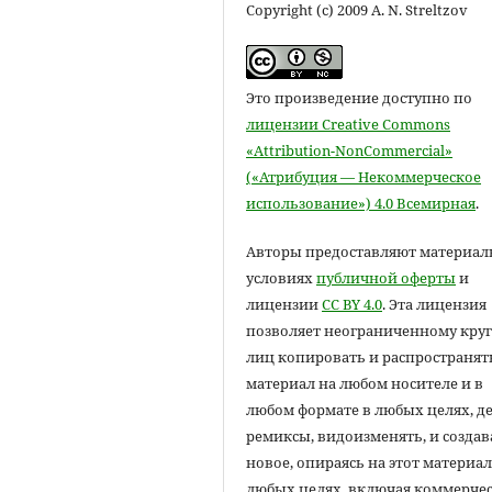
Copyright (c) 2009 A. N. Streltzov
Это произведение доступно по
лицензии Creative Commons
«Attribution-NonCommercial»
(«Атрибуция — Некоммерческое
использование») 4.0 Всемирная
.
Авторы предоставляют материал
условиях
публичной оферты
и
лицензии
CC BY 4.0
. Эта лицензия
позволяет неограниченному круг
лиц копировать и распространят
материал на любом носителе и в
любом формате в любых целях, д
ремиксы, видоизменять, и создав
новое, опираясь на этот материал
любых целях, включая коммерчес