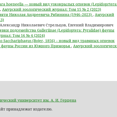
ara hoeneella — новый вид узкокрылых огневок (Lepidoprtera
,
Амурский зоологический журнал: Том 15 № 2 (2023)
яти Николая Андреевича Рябинина (1946–2023)
,
Амурский
3)
Александр Николаевич Стрельцов, Евгений Владимирович
евки подсемейства Galleriinae (Lepidoptera: Pyralidae) фауны
нал: Том 16 № 4 (2024)
lo Sacchariphagus (Bojer, 1856) – новый вид травяных огневок
 для фауны России из Южного Приморья
,
Амурский зоологичес
ический университет им. А. И. Герцена
сайт принадлежат издателю.