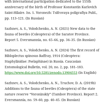
with international participation dedicated to the 155th
anniversary of the birth of Professor Konstantin Karlovich
Saint-Hilaire. Iss. 1. Voronezh: Tsifrovaya poligrafiya Publ.,
pp. 113–121. (In Russian)
Sazhnev, A. S., Volodchenko, A. N. (2021) New data to the
fauna of beetles (Coleoptera) of the Saratov Province.
Report 5. Eversmannia, no. 65–66, pp. 34–35. (In Russian)
Sazhnev, A. S., Volodchenko, A. N. (2024) The first record of
Bibloplectus spinosus Raffray, 1914 (Coleoptera:
Staphylinidae: Pselaphinae) in Russia. Caucasian
Entomological Bulletin, vol. 20, no. 2, pp. 181–183.
https://www.doi.org/10.5281/zenodo.13904553
(In English)
Sazhnev, A. S., Volodchenko, A. N., Truchov, D. A. (2019b)
Additions to the fauna of beetles (Coleoptera) of the state
nature reserve “Voroninskiy” (Tambov Province). Report 2.
Eversmannia, no. 59–60, pp. 40–45. (In Russian)