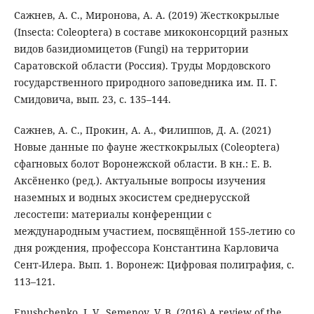
Сажнев, А. С., Миронова, А. А. (2019) Жесткокрылые
(Insecta: Coleoptera) в составе микоконсорций разных
видов базидиомицетов (Fungi) на территории
Саратовской области (Россия). Труды Мордовского
государственного природного заповедника им. П. Г.
Смидовича, вып. 23, с. 135–144.
Сажнев, А. С., Прокин, А. А., Филиппов, Д. А. (2021)
Новые данные по фауне жесткокрылых (Coleoptera)
сфагновых болот Воронежской области. В кн.: Е. В.
Аксёненко (ред.). Актуальные вопросы изучения
наземных и водных экосистем среднерусской
лесостепи: материалы конференции с
международным участием, посвящённой 155-летию со
дня рождения, профессора Константина Карловича
Сент-Илера. Вып. 1. Воронеж: Цифровая полиграфия, с.
113–121.
Enushchenko, I. V., Semenov, V. B. (2016) A review of the