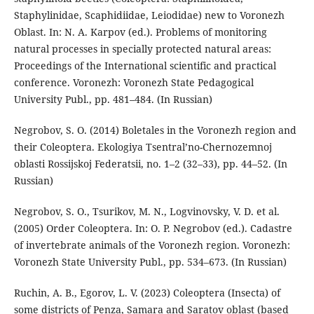
Staphylinidae, Scaphidiidae, Leiodidae) new to Voronezh
Oblast. In: N. A. Karpov (ed.). Problems of monitoring
natural processes in specially protected natural areas:
Proceedings of the International scientific and practical
conference. Voronezh: Voronezh State Pedagogical
University Publ., pp. 481–484. (In Russian)
Negrobov, S. O. (2014) Boletales in the Voronezh region and
their Coleoptera. Ekologiya Tsentral’no-Chernozemnoj
oblasti Rossijskoj Federatsii, no. 1–2 (32–33), pp. 44–52. (In
Russian)
Negrobov, S. O., Tsurikov, M. N., Logvinovsky, V. D. et al.
(2005) Order Coleoptera. In: O. P. Negrobov (ed.). Cadastre
of invertebrate animals of the Voronezh region. Voronezh:
Voronezh State University Publ., pp. 534–673. (In Russian)
Ruchin, A. B., Egorov, L. V. (2023) Coleoptera (Insecta) of
some districts of Penza, Samara and Saratov oblast (based