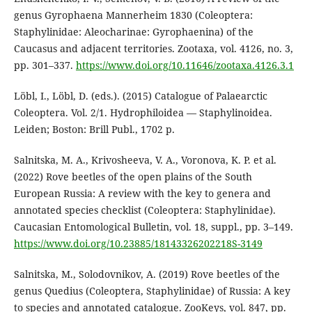
genus Gyrophaena Mannerheim 1830 (Coleoptera:
Staphylinidae: Aleocharinae: Gyrophaenina) of the
Caucasus and adjacent territories. Zootaxa, vol. 4126, no. 3,
pp. 301–337.
https://www.doi.org/10.11646/zootaxa.4126.3.1
Löbl, I., Löbl, D. (eds.). (2015) Catalogue of Palaearctic
Coleoptera. Vol. 2/1. Hydrophiloidea — Staphylinoidea.
Leiden; Boston: Brill Publ., 1702 p.
Salnitska, M. A., Krivosheeva, V. A., Voronova, K. P. et al.
(2022) Rove beetles of the open plains of the South
European Russia: A review with the key to genera and
annotated species checklist (Coleoptera: Staphylinidae).
Caucasian Entomological Bulletin, vol. 18, suppl., pp. 3–149.
https://www.doi.org/10.23885/18143326202218S-3149
Salnitska, M., Solodovnikov, A. (2019) Rove beetles of the
genus Quedius (Coleoptera, Staphylinidae) of Russia: A key
to species and annotated catalogue. ZooKeys, vol. 847, pp.