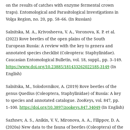
on the results of catches with enzyme fermental crown
traps). Entomological and Parasitological Investigations in
Volga Region, no. 20, pp. 58–66. (In Russian)
Salnitska, M. A., Krivosheeva, V. A., Voronova, K. P. et al.
(2022) Rove beetles of the open plains of the South
European Russia: A review with the key to genera and
annotated species checklist (Coleoptera: Staphylinidae).
Caucasian Entomological Bulletin, vol. 18, suppl., pp. 3–149.
https://www.doi.org/10.23885/18143326202218S-3149
(In
English)
Salnitska, M., Solodovnikov, A. (2019) Rove beetles of the
genus Quedius (Coleoptera, Staphylinidae) of Russia: A key
to species and annotated catalogue. ZooKeys, vol. 847, pp.
1–100.
https://doi.org/10.3897/zookeys.847.34049
(In English)
Sazhnev, A. S., Anikin, V. V., Mironova, A. A., Filippov, D. A.
(2020a) New data to the fauna of beetles (Coleoptera) of the