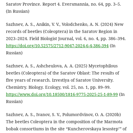
Saratov Province. Report 4. Eversmannia, no. 64, pp. 3–5.
(In Russian)
Sazhnev, A. S., Anikin, V. V., Volodchenko, A. N. (2024) New
records of beetles (Coleoptera) in the Saratov Region in
2023–2024. Field Biologist Journal, vol. 6, no. 4, pp. 386–394.
https://doi.org/10.52575/2712-9047-2024-6-4-386-394
(In
Russian)
Sazhnev, A. S., Ashcheulova, A. A. (2025) Mycetophilous
beetles (Coleoptera) of the Saratov Oblast: The results of
five years of research. Izvestiya of Saratov University.
Chemistry. Biology. Ecology, vol. 25, no. 1, pp. 89–99.
https://www.doi.org/10.18500/1816-9775-2025-25-1-89-99
(In
Russian)
Sazhnev, A. S., Ivanov, S. V., Polumordvinov, O. A. (2020b)
The beetles Coleoptera in the composition of the Marmota
bobak consortiums in the site “Kuncherovskaya lesostep’” of