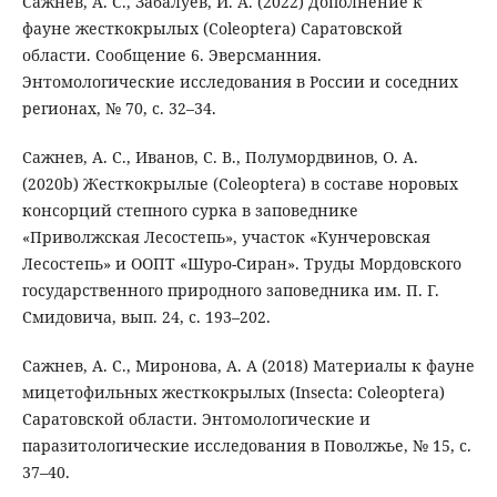
Сажнев, А. С., Забалуев, И. А. (2022) Дополнение к
фауне жесткокрылых (Coleoptera) Саратовской
области. Сообщение 6. Эверсманния.
Энтомологические исследования в России и соседних
регионах, № 70, с. 32–34.
Сажнев, А. С., Иванов, С. В., Полумордвинов, О. А.
(2020b) Жесткокрылые (Coleoptera) в составе норовых
консорций степного сурка в заповеднике
«Приволжская Лесостепь», участок «Кунчеровская
Лесостепь» и ООПТ «Шуро-Сиран». Труды Мордовского
государственного природного заповедника им. П. Г.
Смидовича, вып. 24, с. 193–202.
Сажнев, А. С., Миронова, А. А (2018) Материалы к фауне
мицетофильных жесткокрылых (Insecta: Coleoptera)
Саратовской области. Энтомологические и
паразитологические исследования в Поволжье, № 15, с.
37–40.