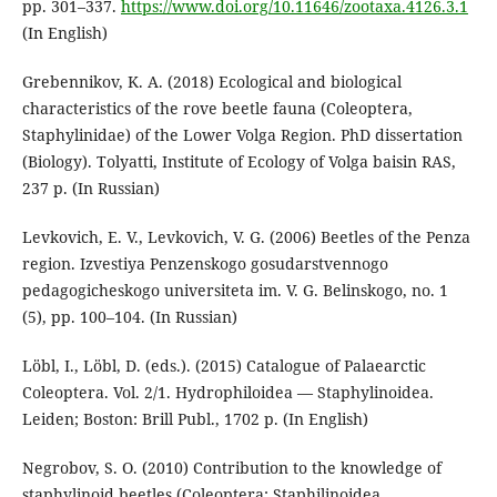
pp. 301–337.
https://www.doi.org/10.11646/zootaxa.4126.3.1
(In English)
Grebennikov, K. A. (2018) Ecological and biological
characteristics of the rove beetle fauna (Coleoptera,
Staphylinidae) of the Lower Volga Region. PhD dissertation
(Biology). Tolyatti, Institute of Ecology of Volga baisin RAS,
237 p. (In Russian)
Levkovich, E. V., Levkovich, V. G. (2006) Beetles of the Penza
region. Izvestiya Penzenskogo gosudarstvennogo
pedagogicheskogo universiteta im. V. G. Belinskogo, no. 1
(5), pp. 100–104. (In Russian)
Löbl, I., Löbl, D. (eds.). (2015) Catalogue of Palaearctic
Coleoptera. Vol. 2/1. Hydrophiloidea — Staphylinoidea.
Leiden; Boston: Brill Publ., 1702 p. (In English)
Negrobov, S. O. (2010) Contribution to the knowledge of
staphylinoid beetles (Coleoptera: Staphilinoidea,