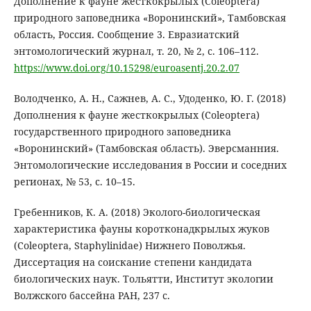
Дополнение к фауне жесткокрылых (Coleoptera)
природного заповедника «Воронинский», Тамбовская
область, Россия. Сообщение 3. Евразиатский
энтомологический журнал, т. 20, № 2, с. 106–112.
https://www.doi.org/10.15298/euroasentj.20.2.07
Володченко, А. Н., Сажнев, А. С., Удоденко, Ю. Г. (2018)
Дополнения к фауне жесткокрылых (Coleoptera)
государственного природного заповедника
«Воронинский» (Тамбовская область). Эверсманния.
Энтомологические исследования в России и соседних
регионах, № 53, с. 10–15.
Гребенников, К. А. (2018) Эколого-биологическая
характеристика фауны коротконадкрылых жуков
(Coleoptera, Staphylinidae) Нижнего Поволжья.
Диссертация на соискание степени кандидата
биологических наук. Тольятти, Институт экологии
Волжского бассейна РАН, 237 с.