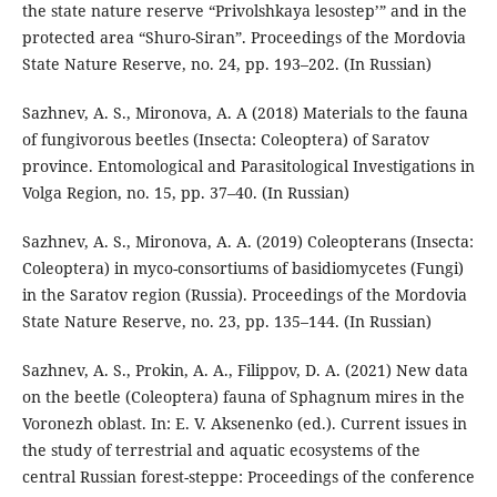
the state nature reserve “Privolshkaya lesostep’” and in the
protected area “Shuro-Siran”. Proceedings of the Mordovia
State Nature Reserve, no. 24, pp. 193–202. (In Russian)
Sazhnev, A. S., Mironova, A. A (2018) Materials to the fauna
of fungivorous beetles (Insecta: Coleoptera) of Saratov
province. Entomological and Parasitological Investigations in
Volga Region, no. 15, pp. 37–40. (In Russian)
Sazhnev, A. S., Mironova, A. A. (2019) Coleopterans (Insecta:
Coleoptera) in myco-consortiums of basidiomycetes (Fungi)
in the Saratov region (Russia). Proceedings of the Mordovia
State Nature Reserve, no. 23, pp. 135–144. (In Russian)
Sazhnev, A. S., Prokin, A. A., Filippov, D. A. (2021) New data
on the beetle (Coleoptera) fauna of Sphagnum mires in the
Voronezh oblast. In: E. V. Aksenenko (ed.). Current issues in
the study of terrestrial and aquatic ecosystems of the
central Russian forest-steppe: Proceedings of the conference