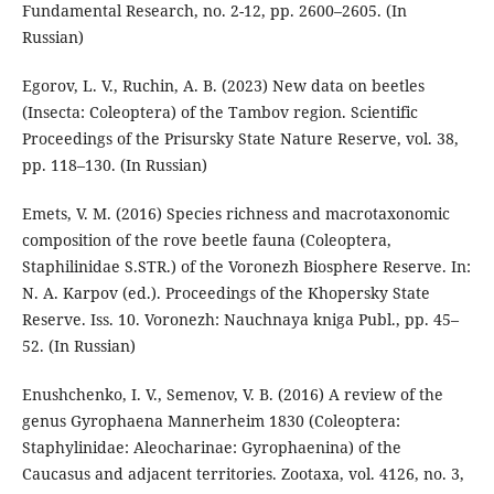
Fundamental Research, no. 2-12, pp. 2600–2605. (In
Russian)
Egorov, L. V., Ruchin, A. B. (2023) New data on beetles
(Insecta: Coleoptera) of the Tambov region. Scientific
Proceedings of the Prisursky State Nature Reserve, vol. 38,
pp. 118–130. (In Russian)
Emets, V. M. (2016) Species richness and macrotaxonomic
composition of the rove beetle fauna (Coleoptera,
Staphilinidae S.STR.) of the Voronezh Biosphere Reserve. In:
N. A. Karpov (ed.). Proceedings of the Khopersky State
Reserve. Iss. 10. Voronezh: Nauchnaya kniga Publ., pp. 45–
52. (In Russian)
Enushchenko, I. V., Semenov, V. B. (2016) A review of the
genus Gyrophaena Mannerheim 1830 (Coleoptera:
Staphylinidae: Aleocharinae: Gyrophaenina) of the
Caucasus and adjacent territories. Zootaxa, vol. 4126, no. 3,