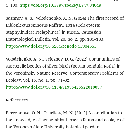
1–100.
https://doi.org/10.3897/zookeys.847.34049
Sazhnev, A. S., Volodchenko, A. N. (2024) The first record of
Bibloplectus spinosus Raffray, 1914 (Coleoptera:
Staphylinidae: Pselaphinae) in Russia. Caucasian
Entomological Bulletin, vol. 20, no. 2, pp. 181–183.
https://www.doi.org/10.5281/zenodo.13904553
Volodchenko, A. N., Seleznev, D. G. (2022) Communities of
saproxylic beetles of silver birch (Betula pendula Roth.) in
the Voroninsky Nature Reserve. Contemporary Problems of
Ecology, vol. 15, no. 1, pp. 71–82.
https://www.doi.org/10.1134/S1995425522010097
References
Berezhnova, O. N., Tsurikov, M. N. (2015) A contribution to
the knowledge of herpetobiont insects fauna and ecology of
the Voronezh State University botanical garden.