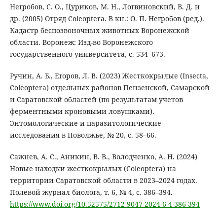
Негробов, С. О., Цуриков, М. Н., Логвиновский, В. Д. и
др. (2005) Отряд Coleoptera. В кн.: О. П. Негробов (ред.).
Кадастр беспозвоночных животных Воронежской
области. Воронеж: Изд-во Воронежского
государственного университета, с. 534–673.
Ручин, А. Б., Егоров, Л. В. (2023) Жесткокрылые (Insecta,
Coleoptera) отдельных районов Пензенской, Самарской
и Саратовской областей (по результатам учетов
ферментными кроновыми ловушками).
Энтомологические и паразитологические
исследования в Поволжье, № 20, с. 58–66.
Сажнев, А. С., Аникин, В. В., Володченко, А. Н. (2024)
Новые находки жесткокрылых (Coleoptera) на
территории Саратовской области в 2023–2024 годах.
Полевой журнал биолога, т. 6, № 4, с. 386–394.
https://www.doi.org/10.52575/2712-9047-2024-6-4-386-394