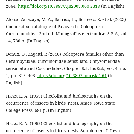
2064.
https://doi.org/10.5897/AJB2007.000-2318
(In English)
Alonso-Zarazaga, M. A., Barrios, H., Borovec, R. et al. (2023)
Cooperative catalogue of Palaearctic Coleoptera
Curculionoidea. 2nd ed. Monografías electrónicas S.E.A, vol.
14, 780 p. (In English)
Denux, O., Zagatti, P. (2010) Coleoptera families other than
Cerambycidae, Curculionidae sensu lato, Chrysomelidae
sensu lato and Coccinelidae. Chapter 8.5. BioRisk, vol. 4, no.
1, pp. 315–406.
https://doi.org/10.3897/biorisk.4.61
(In
English)
Hicks, E. A. (1959) Check-list and bibliography on the
occurrence of insects in birds’ nests. Ames: Iowa State
College Press, 681 p. (In English)
Hicks, E. A. (1962) Check-list and bibliography on the
occurrence of insects in birds’ nests. Supplement I. Iowa