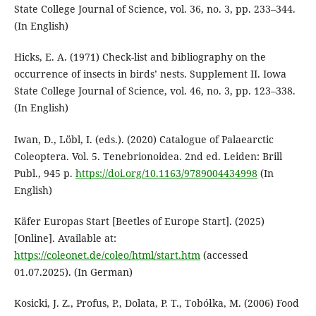
State College Journal of Science, vol. 36, no. 3, pp. 233–344.
(In English)
Hicks, E. A. (1971) Check-list and bibliography on the
occurrence of insects in birds’ nests. Supplement II. Iowa
State College Journal of Science, vol. 46, no. 3, pp. 123–338.
(In English)
Iwan, D., Löbl, I. (eds.). (2020) Catalogue of Palaearctic
Coleoptera. Vol. 5. Tenebrionoidea. 2nd ed. Leiden: Brill
Publ., 945 p.
https://doi.org/10.1163/9789004434998
(In
English)
Käfer Europas Start [Beetles of Europe Start]. (2025)
[Online]. Available at:
https://coleonet.de/coleo/html/start.htm
(accessed
01.07.2025). (In German)
Kosicki, J. Z., Profus, P., Dolata, P. T., Tobółka, M. (2006) Food