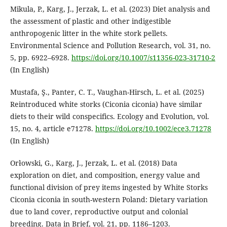
Mikula, P., Karg, J., Jerzak, L. et al. (2023) Diet analysis and
the assessment of plastic and other indigestible
anthropogenic litter in the white stork pellets.
Environmental Science and Pollution Research, vol. 31, no.
5, pp. 6922–6928.
https://doi.org/10.1007/s11356-023-31710-2
(In English)
Mustafa, Ş., Panter, C. T., Vaughan-Hirsch, L. et al. (2025)
Reintroduced white storks (Ciconia ciconia) have similar
diets to their wild conspecifics. Ecology and Evolution, vol.
15, no. 4, article e71278.
https://doi.org/10.1002/ece3.71278
(In English)
Orłowski, G., Karg, J., Jerzak, L. et al. (2018) Data
exploration on diet, and composition, energy value and
functional division of prey items ingested by White Storks
Ciconia ciconia in south-western Poland: Dietary variation
due to land cover, reproductive output and colonial
breeding. Data in Brief, vol. 21, pp. 1186–1203.