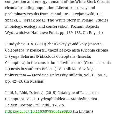
composition and energy demand of the White Stork Ciconia
ciconia breeding population. Literature survey and
preliminary results from Poland. In: P. Tryjanowski, T. S.
Sparks, L. Jerzak (eds.). The White Stork in Poland: Studies
in biology, ecology and conservation. Poznań: Bogucki
Wydawnictwo Naukowe Publ., pp. 169–183. (In English)
Lundyshev, D. S. (2009) Zhestkokrylye-nidikoly (Insecta,
Coleoptera) v konsortsii gnezd belogo aista (Ciconia ciconia
L.) yuga Belarusi [Nidicolous Coleoptera (Insecta,
Coleoptera) in the consortium of white stork (Ciconia ciconia
L.) nests in southern Belarus]. Vestnik Mordovskogo
universiteta — Mordovia University Bulletin, vol. 19, no. 1,
pp. 42–43. (In Russian)
Löbl, I., Löbl, D. (eds.). (2015) Catalogue of Palaearctic
Coleoptera. Vol. 2. Hydrophiloidea — Staphylinoidea.
Leiden; Boston: Brill Publ., 1702 p.
https://doi.org/10.1163/9789004296855
(In English)