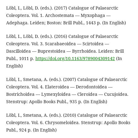
Löbl, I., Löbl, D. (eds.). (2017) Catalogue of Palaearctic
Coleoptera. Vol. 1. Archostemata — Myxophaga —
Adephaga. Leiden; Boston: Brill Publ., 1443 p. (In English)
Löbl, I., Löbl, D. (eds.). (2016) Catalogue of Palaearctic
Coleoptera. Vol. 3. Scarabaeoidea — Scirtoidea —
Dascilloidea — Buprestoidea — Byrrhoidea. Leiden: Brill
Publ., 1011 p.
https://doi.org/10.1163/9789004309142
(In
English)
Löbl, I., Smetana, A. (eds.). (2007) Catalogue of Palaearctic
Coleoptera. Vol. 4. Elateroidea — Derodontoidea —
Bostrichoidea — Lymexyloidea — Cleroidea — Cucujoidea.
Stenstrup: Apollo Books Publ., 935 p. (In English)
Löbl, I., Smetana, A. (eds.). (2010) Catalogue of Palaearctic
Coleoptera. Vol. 6. Chrysomeloidea. Stenstrup: Apollo Books
Publ., 924 p. (In English)