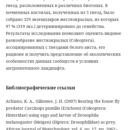
гнезд, расположенных в различных биотопах. В
почвенных настилах, полученных из 5 гнезд, было
собрано 329 экземпляров жесткокрылых, из которых
97 % (319 экз.) детерминировано до семейства.
Результаты исследования позволяют оценить видовое
разнообразие жесткокрылых (Coleoptera),
ассоциированных с гнездами белого аиста, его
рационе и получить представление об экологических
особенностях данных сообществ в условиях
антропогенного ландшафта.
Библиографические ссылки
Achiano, K. A., Giliomee, J. H. (2007) Rearing the house fly
predator Carcinops pumilio (Erichson) (Coleoptera:
Histeridae) using eggs and larvae of Drosophila
melanogaster (Meigen) (Diptera: Drosophilidae) as prey.
African Journal of Biotechnology, vol. 6, no. 17, pp. 2062–