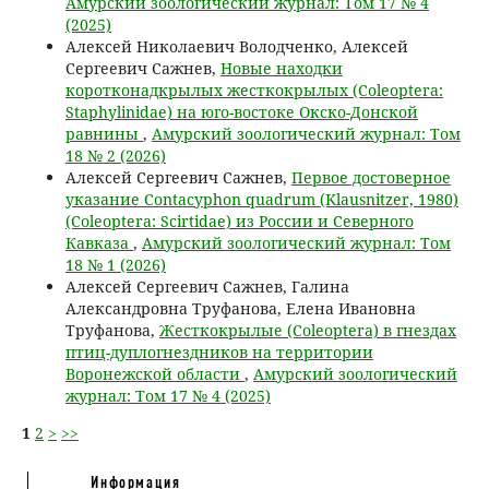
Амурский зоологический журнал: Том 17 № 4
(2025)
Алексей Николаевич Володченко, Алексей
Сергеевич Сажнев,
Новые находки
коротконадкрылых жесткокрылых (Coleoptera:
Staphylinidae) на юго-востоке Окско-Донской
равнины
,
Амурский зоологический журнал: Том
18 № 2 (2026)
Алексей Сергеевич Сажнев,
Первое достоверное
указание Contacyphon quadrum (Klausnitzer, 1980)
(Coleoptera: Scirtidae) из России и Северного
Кавказа
,
Амурский зоологический журнал: Том
18 № 1 (2026)
Алексей Сергеевич Сажнев, Галина
Александровна Труфанова, Елена Ивановна
Труфанова,
Жесткокрылые (Coleoptera) в гнездах
птиц-дуплогнездников на территории
Воронежской области
,
Амурский зоологический
журнал: Том 17 № 4 (2025)
1
2
>
>>
Информация