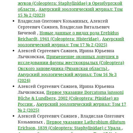
жуков (Coleoptera: Staphylinidae) в Оренбургской
области
,
Амурский зоологический журнал: Том
15 № 2 (2023)
Владислав Олегович Козьминых, Алексей
Сергеевич Сажнев, Владислав Витальевич
Бичевой ,
Новые данные о видах рода Erebidus
Reichardt, 1941 (Coleoptera: Histeridae)
,
Амурский
зоологический журнал: Том 17 № 2 (2025)
Алексей Сергеевич Сажнев, Ирина Юрьевна
Лычковская,
Применение оконных ловушек в
исследовании фауны жесткокрылых (Coleoptera)
Окского заповедника (Рязанская область)
,
Амурский зоологический журнал: Том 16 № 3
(2024)
Алексей Сергеевич Сажнев, Ирина Юрьевна
Лычковская,
Первое указание Dorcatoma janssoni
Büche & Lundberg, 2002 (Coleoptera: Ptinidae) из
России
,
Амурский зоологический журнал: Том 17
№ 2 (2025)
Алексей Сергеевич Сажнев , Владислав Олегович
Козьминых ,
Первое указание Lathrobium dilutum
Erichson, 1839 (Coleoptera: Staphylinidae) с Урала
,