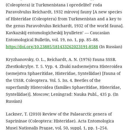
(Coleoptera) iz Turkmenistana i opredelitel’ roda
Paravolvulus Reichardt, 1932 mirovoj fauny [A new species
of Histeridae (Coleoptera) from Turkmenistan and a key to
the genus Paravolvulus Reichardt, 1932 of the world fauna].
Kavkazskij entomologicheskij byulleten’ — Caucasian
Entomological Bulletin, vol. 19, no. 1, pp. 85–88.
https://doi.org/10.23885/181433262023191-8588
(In Russian)
Kryzhanovsky, O. L., Reichardt, A. N. (1976) Fauna SSSR.
Zhestkokrylye. T. 5. Vyp. 4. Zhuki nadsemejstva Histeroidea
(semejstva Sphaeritidae, Histeridae, Synteliidae) [Fauna of
the USSR. Coleoptera. Vol. 5. Iss. 4. Beetles of the
superfamily Histeroidea (families Sphaeritidae, Histeridae,
Synteliidae)]. Moscow; Leningrad: Nauka Publ., 435 p. (In
Russian)
Lackner, T. (2010) Review of the Palaearctic genera of
Saprininae (Coleoptera: Histeridae). Acta Entomologica
Musei Nationalis Pragae, vol. 50, suppl. 1, pp. 1–254.