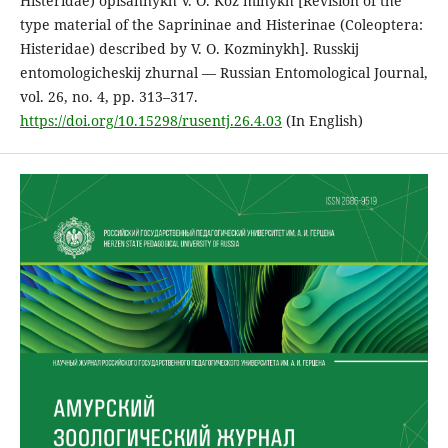
Histeridae) opisannykh V. O. Koz’minykh [Revision of the
type material of the Saprininae and Histerinae (Coleoptera:
Histeridae) described by V. O. Kozminykh]. Russkij
entomologicheskij zhurnal — Russian Entomological Journal,
vol. 26, no. 4, pp. 313–317.
https://doi.org/10.15298/rusentj.26.4.03
(In English)