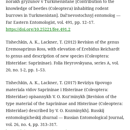
norakh gryzunov v Turkmenistane [Contribution to the
knowledge of beetles (Coleoptera) inhabiting rodent
burrows in Turkmenistan]. Dal’nevostochnyj entomolog —
Far Eastern Entomologist, vol. 491, pp. 12–17.
https://doi.org/10.25221/fee.491.2
Tishechkin, A. K., Lackner, T. (2012) Revision of the genus
Eremosaprinus Ross, with elevation of Erebidus Reichardt
to genus and description of new species (Coleoptera:
Histeridae: Saprininae). Folia Heyrovskyana, series A, vol.
20, no. 1-2, pp. 1–53.
Tishechkin, A. K., Lackner, T. (2017) Reviziya tipovogo
materiala vidov Saprininae i Histerinae (Coleoptera:
Histeridae) opisannykh V. O. Koz’minykh [Revision of the
type material of the Saprininae and Histerinae (Coleoptera:
Histeridae) described by V. O. Kozminykh]. Russkij
entomologicheskij zhurnal — Russian Entomological Journal,
vol. 26, no. 4, pp. 313–317.