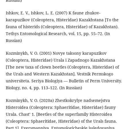
Russian)
Ishkov, E. V., Ishkov, L. E. (2007) K faune zhukov-
karapuzikov (Coleoptera, Histeridae) Kazakhstana [To the
fauna of histerids (Coleoptera, Histeridae) of Kazakhstan).
Tethys Entomological Research, vol. 15, pp. 55–72. (In
Russian)
Kozminykh, V. O. (2001) Novye taksony karapuzikov
(Coleoptera, Histeridae) Urala i Zapadnogo Kazakhstana
[The new taxa of clown beetles (Coleoptera, Histeridae) of
the Urals and Western Kazakhstan]. Vestnik Permskogo
universiteta. Seriya Biologiya — Bulletin of Perm University.
Biology, no. 4, pp. 113–122. (In Russian)
Kozminykh, V. O. (2020a) Zhestkokrylye nadsemejstva
Histeroidea (Coleoptera: Sphaeritidae, Histeridae) fauny
Urala. Chast’ 1. [Beetles of the superfamily Histeroidea
(Coleoptera: Sphaeritidae, Histeridae) of the Urals fauna.
Part 1]. Eversmanniya. Entomologicheskie issledovaniya