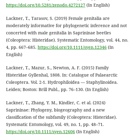
https://doi.org/10.5281/zenodo.4272127
(In English)
Lackner, T., Tarasov, S. (2019) Female genitalia are
moderately informative for phylogenetic inference and not
concerted with male genitalia in Saprininae beetles
(Coleoptera: Histeridae). Systematic Entomology, vol. 44, no.
4, pp. 667–685.
https://doi.org/10.1111/syen.12346
(In
English)
Lackner, T., Mazur, S., Newton, A. F. (2015) Family
Histeridae Gyllenhal, 1808. In: Catalogue of Palaearctic
Coleoptera. Vol. 2-1. Hydrophiloidea — Staphylinoidea.
Leiden; Boston: Brill Publ., pp. 76–130. (In English)
Lackner, T., Zhang, Y. M., Kindler, C. et al. (2024)
Saprininae: Phylogeny, biogeography and a new
classification of the subfamily (Coleoptera: Histeridae).
Systematic Entomology, vol. 49, no. 1, pp. 48–71.
https://doi.org/10.1111/syen.12606
(In English)