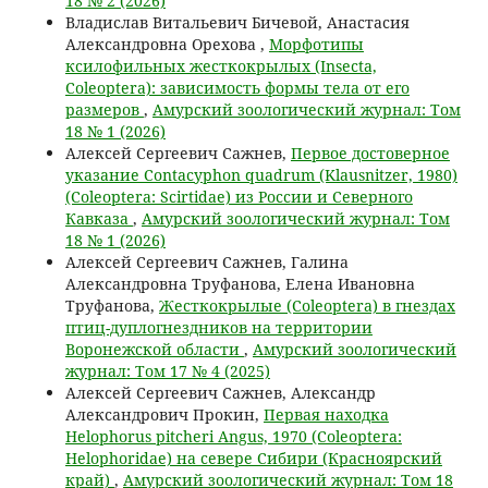
18 № 2 (2026)
Владислав Витальевич Бичевой, Анастасия
Александровна Орехова ,
Морфотипы
ксилофильных жесткокрылых (Insecta,
Coleoptera): зависимость формы тела от его
размеров
,
Амурский зоологический журнал: Том
18 № 1 (2026)
Алексей Сергеевич Сажнев,
Первое достоверное
указание Contacyphon quadrum (Klausnitzer, 1980)
(Coleoptera: Scirtidae) из России и Северного
Кавказа
,
Амурский зоологический журнал: Том
18 № 1 (2026)
Алексей Сергеевич Сажнев, Галина
Александровна Труфанова, Елена Ивановна
Труфанова,
Жесткокрылые (Coleoptera) в гнездах
птиц-дуплогнездников на территории
Воронежской области
,
Амурский зоологический
журнал: Том 17 № 4 (2025)
Алексей Сергеевич Сажнев, Александр
Александрович Прокин,
Первая находка
Helophorus pitcheri Angus, 1970 (Coleoptera:
Helophoridae) на севере Сибири (Красноярский
край)
,
Амурский зоологический журнал: Том 18