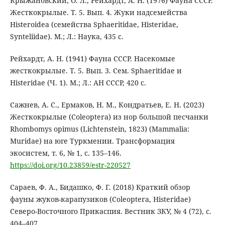
Крыжановский, О. Л., Рейхардт, А. Н. (1976) Фауна СССР.
Жесткокрылые. Т. 5. Вып. 4. Жуки надсемейства
Histeroidea (семейства Sphaeritidae, Histeridae,
Synteliidae). М.; Л.: Наука, 435 с.
Рейхардт, А. Н. (1941) Фауна СССР. Насекомые
жесткокрылые. Т. 5. Вып. 3. Сем. Sphaeritidae и
Histeridae (Ч. 1). М.; Л.: АН СССР, 420 с.
Сажнев, А. С., Ермаков, Н. М., Кондратьев, Е. Н. (2023)
Жесткокрылые (Coleoptera) из нор большой песчанки
Rhombomys opimus (Lichtenstein, 1823) (Mammalia:
Muridae) на юге Туркмении. Трансформация
экосистем, т. 6, № 1, с. 135–146.
https://doi.org/10.23859/estr-220527
Сараев, Ф. А., Бидашко, Ф. Г. (2018) Краткий обзор
фауны жуков-карапузиков (Coleoptera, Histeridae)
Северо-Восточного Прикаспия. Вестник ЗКУ, № 4 (72), с.
404–407.