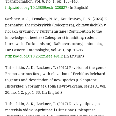
Transformation, vol. 6, no. 1, pp. 135–146.
https://doi.org/10.23859/estr-220527
(In English)
Sazhnev, A. S., Ermakov, N. M., Kondratyev, E. N. (2023) K
poznaniyu zhestkokrylykh (Coleoptera), obitayushchikh v
norakh gryzunov v Turkmenistane [Contribution to the
knowledge of beetles (Coleoptera) inhabiting rodent
burrows in Turkmenistan]. Dal’nevostochnyj entomolog —
Far Eastern Entomologist, vol. 491, pp. 12–17.
https://doi.org/10.25221/fee.491.2
(In English)
Tishechkin, A. K., Lackner, T. (2012) Revision of the genus
Eremosaprinus Ross, with elevation of Erebidus Reichardt
to genus and description of new species (Coleoptera:
Histeridae: Saprininae). Folia Heyrovskyana, series A, vol.
20, no. 1-2, pp. 1–53. (In English)
Tishechkin, A. K., Lackner, T. (2017) Reviziya tipovogo
materiala vidov Saprininae i Histerinae (Coleoptera: