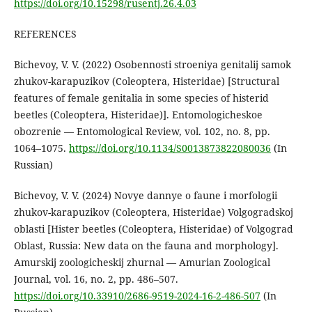
https://doi.org/10.15298/rusentj.26.4.03
REFERENCES
Bichevoy, V. V. (2022) Osobennosti stroeniya genitalij samok
zhukov-karapuzikov (Coleoptera, Histeridae) [Structural
features of female genitalia in some species of histerid
beetles (Coleoptera, Histeridae)]. Entomologicheskoe
obozrenie — Entomological Review, vol. 102, no. 8, pp.
1064–1075.
https://doi.org/10.1134/S0013873822080036
(In
Russian)
Bichevoy, V. V. (2024) Novye dannye o faune i morfologii
zhukov-karapuzikov (Coleoptera, Histeridae) Volgogradskoj
oblasti [Hister beetles (Coleoptera, Histeridae) of Volgograd
Oblast, Russia: New data on the fauna and morphology].
Amurskij zoologicheskij zhurnal — Amurian Zoological
Journal, vol. 16, no. 2, pp. 486–507.
https://doi.org/10.33910/2686-9519-2024-16-2-486-507
(In