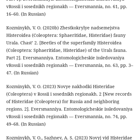
vRossii i sosednikh regionakh — Eversmannia, no. 61, pp.
16–60. (In Russian)
Kozminykh, V. O. (2020b) Zhestkokrylye nadsemejstva
Histeroidea (Coleoptera: Sphaeritidae, Histeridae) fauny
Urala. Chast’ 2. [Beetles of the superfamily Histeroidea
(Coleoptera: Sphaeritidae, Histeridae) of the Urals fauna.
Part 2]. Eversmanniya. Entomologicheskie issledovaniya
vRossii i sosednikh regionakh — Eversmannia, no. 63, pp. 3–
47. (In Russian)
Kozminykh, V. O. (2023) Novye nakhodki Histeridae
(Coleoptera) v Rossii i sosednikh regionakh. 2 [New records
of Histeridae (Coleoptera) for Russia and neighboring
regions. 2]. Eversmanniya. Entomologicheskie issledovaniya
vRossii i sosednikh regionakh — Eversmannia, no. 74, pp.
49–68. (In Russian)
Kozminykh, V. O., Sazhnev, A. S. (2023) Novyj vid Histeridae