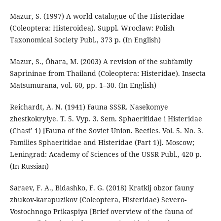
Mazur, S. (1997) A world catalogue of the Histeridae
(Coleoptera: Histeroidea). Suppl. Wrocław: Polish
Taxonomical Society Publ., 373 p. (In English)
Mazur, S., Ôhara, M. (2003) A revision of the subfamily
Saprininae from Thailand (Coleoptera: Histeridae). Insecta
Matsumurana, vol. 60, pp. 1–30. (In English)
Reichardt, A. N. (1941) Fauna SSSR. Nasekomye
zhestkokrylye. T. 5. Vyp. 3. Sem. Sphaeritidae i Histeridae
(Chast’ 1) [Fauna of the Soviet Union. Beetles. Vol. 5. No. 3.
Families Sphaeritidae and Histeridae (Part 1)]. Moscow;
Leningrad: Academy of Sciences of the USSR Publ., 420 p.
(In Russian)
Saraev, F. A., Bidashko, F. G. (2018) Kratkij obzor fauny
zhukov-karapuzikov (Coleoptera, Histeridae) Severo-
Vostochnogo Prikaspiya [Brief overview of the fauna of