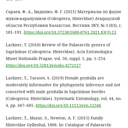
Сараев, Ф. А., Бидашко, Ф. Г. (2021) Материалы по фауне
жуков-карапузиков (Coleoptera, Histeridae) Атырауской
области Республики Казахстан. Вестник ЗКУ, № 3 (83), с.
181–191.
https://doi.org/10.37238/1680-0761.2021.83(3).23
Lackner, T. (2010) Review of the Palaearctic genera of
Saprininae (Coleoptera: Histeridae). Acta Entomologica
Musei Nationalis Pragae, vol. 50, suppl. 1, pp. 1–254.
https://doi.org/10.5281/zenodo.4272127
Lackner, T., Tarasov, S. (2019) Female genitalia are
moderately informative for phylogenetic inference and not
concerted with male genitalia in Saprininae beetles
(Coleoptera: Histeridae). Systematic Entomology, vol. 44, no.
4, pp. 667–685.
https://doi.org/10.1111/syen.12346
Lackner, T., Mazur, S., Newton, A. F. (2015) Family
Histeridae Gyllenhal, 1808. In: Catalogue of Palaearctic