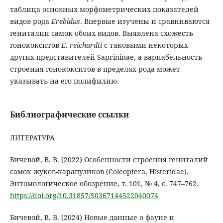
таблица основных морфометрических показателей
видов рода
Erebidus
. Впервые изучены и сравниваются
гениталии самок обоих видов. Выявлена схожесть
гонококситов
E
.
reichardti
с таковыми некоторых
других представителей Saprininae, а вариабельность
строения гонококситов в пределах рода может
указывать на его полифилию.
Библиографические ссылки
ЛИТЕРАТУРА
Бичевой, В. В. (2022) Особенности строения гениталий
самок жуков-карапузиков (Coleoptera, Histeridae).
Энтомологическое обозрение, т. 101, № 4, с. 747–762.
https://doi.org/10.31857/S0367144522040074
Бичевой, В. В. (2024) Новые данные о фауне и