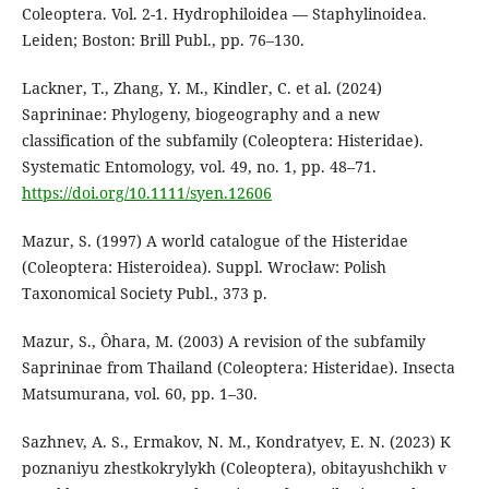
Coleoptera. Vol. 2-1. Hydrophiloidea — Staphylinoidea.
Leiden; Boston: Brill Publ., pp. 76–130.
Lackner, T., Zhang, Y. M., Kindler, C. et al. (2024)
Saprininae: Phylogeny, biogeography and a new
classification of the subfamily (Coleoptera: Histeridae).
Systematic Entomology, vol. 49, no. 1, pp. 48–71.
https://doi.org/10.1111/syen.12606
Mazur, S. (1997) A world catalogue of the Histeridae
(Coleoptera: Histeroidea). Suppl. Wrocław: Polish
Taxonomical Society Publ., 373 p.
Mazur, S., Ôhara, M. (2003) A revision of the subfamily
Saprininae from Thailand (Coleoptera: Histeridae). Insecta
Matsumurana, vol. 60, pp. 1–30.
Sazhnev, A. S., Ermakov, N. M., Kondratyev, E. N. (2023) K
poznaniyu zhestkokrylykh (Coleoptera), obitayushchikh v