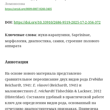
Ломоносова
https://orcid.org/0009-0007-9260-3405
DOI:
https://doi.org/10.33910/2686-9519-2025-17-2-356-372
Ключевые слова:
жуки-карапузики, Saprininae,
морфология, диагностика, самки, строение полового
аппарата
Аннотация
На основе нового материала представлено
сравнительное переописание двух видов рода
Erebidus
Reichardt, 1941:
E
.
vlasovi
(Reichardt, 1941) и
малоизвестного
E
.
reichardti
Tishechkin & Lackner, 2012
(Histeridae). Составлен удобный в практической работе
ключ для определения видов рода, основанный на
отчетливо диагностируемых признаках. Приведена