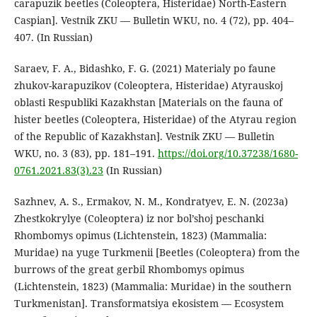
carapuzik beetles (Coleoptera, Histeridae) North-Eastern
Caspian]. Vestnik ZKU — Bulletin WKU, no. 4 (72), pp. 404–
407. (In Russian)
Saraev, F. A., Bidashko, F. G. (2021) Materialy po faune
zhukov-karapuzikov (Coleoptera, Histeridae) Atyrauskoj
oblasti Respubliki Kazakhstan [Materials on the fauna of
hister beetles (Coleoptera, Histeridae) of the Atyrau region
of the Republic of Kazakhstan]. Vestnik ZKU — Bulletin
WKU, no. 3 (83), pp. 181–191.
https://doi.org/10.37238/1680-
0761.2021.83(3).23
(In Russian)
Sazhnev, A. S., Ermakov, N. M., Kondratyev, E. N. (2023a)
Zhestkokrylye (Coleoptera) iz nor bol’shoj peschanki
Rhombomys opimus (Lichtenstein, 1823) (Mammalia:
Muridae) na yuge Turkmenii [Beetles (Coleoptera) from the
burrows of the great gerbil Rhombomys opimus
(Lichtenstein, 1823) (Mammalia: Muridae) in the southern
Turkmenistan]. Transformatsiya ekosistem — Ecosystem