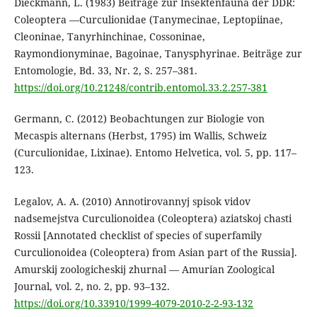
Dieckmann, L. (1983) Beiträge zur Insektenfauna der DDR:
Coleoptera —Curculionidae (Tanymecinae, Leptopiinae,
Cleoninae, Tanyrhinchinae, Cossoninae,
Raymondionyminae, Bagoinae, Tanysphyrinae. Beiträge zur
Entomologie, Bd. 33, Nr. 2, S. 257–381.
https://doi.org/10.21248/contrib.entomol.33.2.257-381
Germann, C. (2012) Beobachtungen zur Biologie von
Mecaspis alternans (Herbst, 1795) im Wallis, Schweiz
(Curculionidae, Lixinae). Entomo Helvetica, vol. 5, pp. 117–
123.
Legalov, A. A. (2010) Annotirovannyj spisok vidov
nadsemejstva Curculionoidea (Coleoptera) aziatskoj chasti
Rossii [Annotated checklist of species of superfamily
Curculionoidea (Coleoptera) from Asian part of the Russia].
Amurskij zoologicheskij zhurnal — Amurian Zoological
Journal, vol. 2, no. 2, pp. 93–132.
https://doi.org/10.33910/1999-4079-2010-2-2-93-132