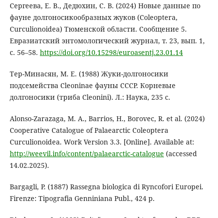
Сергеева, Е. В., Дедюхин, С. В. (2024) Новые данные по
фауне долгоносикообразных жуков (Coleoptera,
Curculionoidea) Тюменской области. Сообщение 5.
Евразиатский энтомологический журнал, т. 23, вып. 1,
с. 56–58.
https://doi.org/10.15298/euroasentj.23.01.14
Тер-Минасян, М. Е. (1988) Жуки-долгоносики
подсемейства Cleoninae фауны СССР. Корневые
долгоносики (триба Cleonini). Л.: Наука, 235 с.
Alonso-Zarazaga, M. A., Barrios, H., Borovec, R. et al. (2024)
Cooperative Catalogue of Palaearctic Coleoptera
Curculionoidea. Work Version 3.3. [Online]. Available at:
http://weevil.info/content/palaearctic-catalogue
(accessed
14.02.2025).
Bargagli, P. (1887) Rassegna biologica di Ryncofori Europei.
Firenze: Tipografia Genniniana Publ., 424 p.