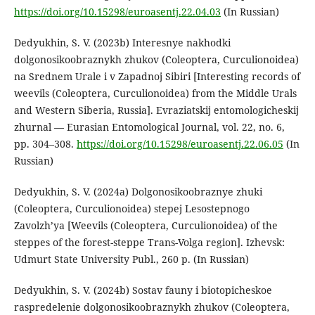
https://doi.org/10.15298/euroasentj.22.04.03
(In Russian)
Dedyukhin, S. V. (2023b) Interesnye nakhodki
dolgonosikoobraznykh zhukov (Coleoptera, Curculionoidea)
na Srednem Urale i v Zapadnoj Sibiri [Interesting records of
weevils (Coleoptera, Curculionoidea) from the Middle Urals
and Western Siberia, Russia]. Evraziatskij entomologicheskij
zhurnal — Eurasian Entomological Journal, vol. 22, no. 6,
pp. 304–308.
https://doi.org/10.15298/euroasentj.22.06.05
(In
Russian)
Dedyukhin, S. V. (2024a) Dolgonosikoobraznye zhuki
(Coleoptera, Curculionoidea) stepej Lesostepnogo
Zavolzh’ya [Weevils (Coleoptera, Curculionoidea) of the
steppes of the forest-steppe Trans-Volga region]. Izhevsk:
Udmurt State University Publ., 260 p. (In Russian)
Dedyukhin, S. V. (2024b) Sostav fauny i biotopicheskoe
raspredelenie dolgonosikoobraznykh zhukov (Coleoptera,