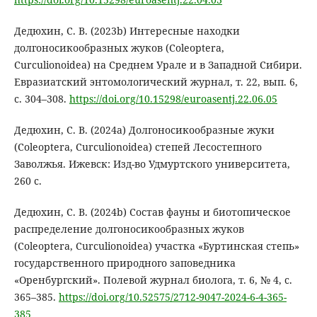
Дедюхин, С. В. (2023b) Интересные находки
долгоносикообразных жуков (Coleoptera,
Curculionoidea) на Среднем Урале и в Западной Сибири.
Евразиатский энтомологический журнал, т. 22, вып. 6,
с. 304–308.
https://doi.org/10.15298/euroasentj.22.06.05
Дедюхин, С. В. (2024a) Долгоносикообразные жуки
(Coleoptera, Curculionoidea) степей Лесостепного
Заволжья. Ижевск: Изд-во Удмуртского университета,
260 с.
Дедюхин, С. В. (2024b) Состав фауны и биотопическое
распределение долгоносикообразных жуков
(Coleoptera, Curculionoidea) участка «Буртинская степь»
государственного природного заповедника
«Оренбургский». Полевой журнал биолога, т. 6, № 4, с.
365–385.
https://doi.org/10.52575/2712-9047-2024-6-4-365-
385