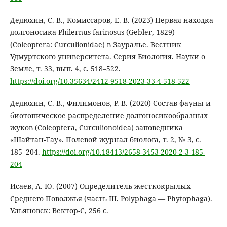
Дедюхин, С. В., Комиссаров, Е. В. (2023) Первая находка
долгоносика Philernus farinosus (Gebler, 1829)
(Coleoptera: Curculionidae) в Зауралье. Вестник
Удмуртского университета. Серия Биология. Науки о
Земле, т. 33, вып. 4, c. 518–522.
https://doi.org/10.35634/2412-9518-2023-33-4-518-522
Дедюхин, С. В., Филимонов, Р. В. (2020) Состав фауны и
биотопическое распределение долгоносикообразных
жуков (Coleoptera, Curculionoidea) заповедника
«Шайтан-Тау». Полевой журнал биолога, т. 2, № 3, с.
185–204.
https://doi.org/10.18413/2658-3453-2020-2-3-185-
204
Исаев, А. Ю. (2007) Определитель жесткокрылых
Среднего Поволжья (часть III. Polyphaga — Phytophaga).
Ульяновск: Вектор-С, 256 с.