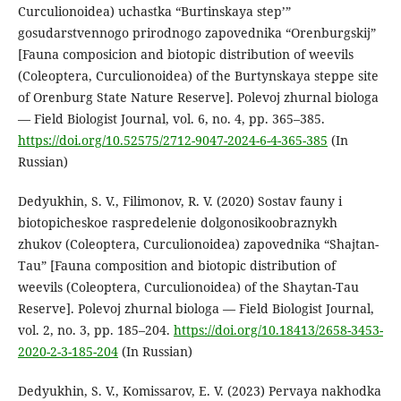
Curculionoidea) uchastka “Burtinskaya step’”
gosudarstvennogo prirodnogo zapovednika “Orenburgskij”
[Fauna composicion and biotopic distribution of weevils
(Coleoptera, Curculionoidea) of the Burtynskaya steppe site
of Orenburg State Nature Reserve]. Polevoj zhurnal biologa
— Field Biologist Journal, vol. 6, no. 4, pp. 365–385.
https://doi.org/10.52575/2712-9047-2024-6-4-365-385
(In
Russian)
Dedyukhin, S. V., Filimonov, R. V. (2020) Sostav fauny i
biotopicheskoe raspredelenie dolgonosikoobraznykh
zhukov (Coleoptera, Curculionoidea) zapovednika “Shajtan-
Tau” [Fauna composition and biotopic distribution of
weevils (Coleoptera, Curculionoidea) of the Shaytan-Tau
Reserve]. Polevoj zhurnal biologa — Field Biologist Journal,
vol. 2, no. 3, pp. 185–204.
https://doi.org/10.18413/2658-3453-
2020-2-3-185-204
(In Russian)
Dedyukhin, S. V., Komissarov, E. V. (2023) Pervaya nakhodka