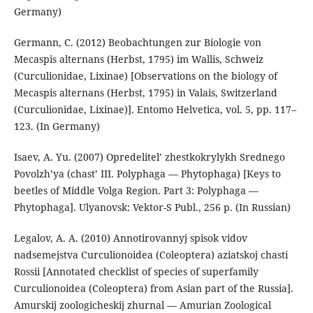
Germany)
Germann, C. (2012) Beobachtungen zur Biologie von
Mecaspis alternans (Herbst, 1795) im Wallis, Schweiz
(Curculionidae, Lixinae) [Observations on the biology of
Mecaspis alternans (Herbst, 1795) in Valais, Switzerland
(Curculionidae, Lixinae)]. Entomo Helvetica, vol. 5, pp. 117–
123. (In Germany)
Isaev, A. Yu. (2007) Opredelitel’ zhestkokrylykh Srednego
Povolzh’ya (chast’ III. Polyphaga — Phytophaga) [Keys to
beetles of Middle Volga Region. Part 3: Polyphaga —
Phytophaga]. Ulyanovsk: Vektor-S Publ., 256 p. (In Russian)
Legalov, A. A. (2010) Annotirovannyj spisok vidov
nadsemejstva Curculionoidea (Coleoptera) aziatskoj chasti
Rossii [Annotated checklist of species of superfamily
Curculionoidea (Coleoptera) from Asian part of the Russia].
Amurskij zoologicheskij zhurnal — Amurian Zoological