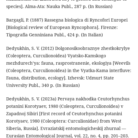
species]. Alma-Ata: Nauka Publ., 287 p. (In Russian)
Bargagli, P. (1887) Rassegna biologica di Ryncofori Europei
[Biological review of European Ryncophora]. Firenze:
Tipografia Genniniana Publ., 424 p. (In Italian)
Dedyukhin, S. V. (2012) Dolgonosikoobraznye zhestkokrylye
(Coleoptera, Curculionoidea) Vyatsko-Kamskogo
mezhdurech’ya: fauna, rasprostranenie, ekologiya [Weevils
(Coleoptera, Curculionoidea) in the Vyatka-Kama interfluve:
Fauna, distribution, ecology]. Izhevsk: Udmurt State
University Publ., 340 p. (In Russian)
Dedyukhin, S. V. (2023a) Pervaya nakhodka Ceutorhynchus
potanini Korotyaev, 1980 (Coleoptera, Curculionoidea) v
Zapadnoj Sibiri [First record of Ceutorhynchus potanini
Korotyaev, 1980 (Coleoptera: Curculionidae) from West
Siberia, Russia]. Evraziatskij entomologicheskij zhurnal —
Eurasian Entomological Journal, vol. 22, no. 4, pp. 201–203.