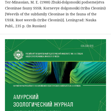
Ter-Minassian, M. E. (1988) Zhuki-dolgonosiki podsemejstva
Cleoninae fauny SSSR. Kornevye dolgonosiki (triba Cleonini)
[Weevils of the subfamily Cleoninae in the fauna of the
USSR. Root weevils (tribe Cleonini)]. Leningrad: Nauka
Publ., 235 p. (In Russian)