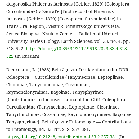
dolgonosika Philernus farinosus (Gebler, 1829) (Coleoptera:
Curculionidae) v Zaural’e [First record of Philernus
farinosus (Gebler, 1829) (Coleoptera: Curculionidae) in
Trans-Ural Region]. Vestnik Udmurtskogo universiteta.
Seriya Biologiya. Nauki o Zemle — Bulletin of Udmurt
University. Series Biology. Earth Sciences, vol. 33, no. 4, pp.
518–522.
https://doi.org/10.35634/2412-9518-2023-33-4-518-
522
(In Russian)
Dieckmann, L. (1983) Beiträge zur Insektenfauna der DDR:
Coleoptera —Curculionidae (Tanymecinae, Leptopiinae,
Cleoninae, Tanyrhinchinae, Cossoninae,
Raymondionyminae, Bagoinae, Tanysphyrinae
[Contributions to the insect fauna of the GDR: Coleoptera —
Curculionidae (Tanymecinae, Leptopiinae, Cleoninae,
Tanyrhinchinae, Cossoninae, Raymondionyminae, Bagoinae,
Tanysphyrinae]. Beiträge zur Entomologie — Contributions
to Entomology, Bd. 33, Nr. 2, S. 257–381.
https://doi.org/10.21248/contrib.entomol.33.2.257-381
(In