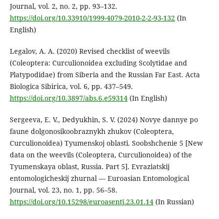
Journal, vol. 2, no. 2, pp. 93–132.
https://doi.org/10.33910/1999-4079-2010-2-2-93-132
(In
English)
Legalov, A. A. (2020) Revised checklist of weevils
(Coleoptera: Curculionoidea excluding Scolytidae and
Platypodidae) from Siberia and the Russian Far East. Acta
Biologica Sibirica, vol. 6, pp. 437–549.
https://doi.org/10.3897/abs.6.e59314
(In English)
Sergeeva, E. V., Dedyukhin, S. V. (2024) Novye dannye po
faune dolgonosikoobraznykh zhukov (Coleoptera,
Curculionoidea) Tyumenskoj oblasti. Soobshchenie 5 [New
data on the weevils (Coleoptera, Curculionoidea) of the
Tyumenskaya oblast, Russia. Part 5]. Evraziatskij
entomologicheskij zhurnal — Euroasian Entomological
Journal, vol. 23, no. 1, pp. 56–58.
https://doi.org/10.15298/euroasentj.23.01.14
(In Russian)