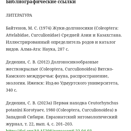
Библиографические ссылки
ЛИТЕРАТУРА
Байтенов, М. С. (1974) Жуки-долгоносики (Coleoptera:
Attelabidae, Curculionidae) Средней Азии и Казахстана.
Иллюстрированный определитель родов и каталог
видов. Алма-Ата: Наука, 287 с.
Дедюхин, С. В. (2012) Долгоносикообразные
жесткокрылые (Coleoptera, Curculionoidea) Вятско-
Камского междуречья: фауна, распространение,
экология. Ижевск: Изд-во Удмуртского университета,
340 с.
Дедюхин, С. В. (2023a) Первая находка Ceutorhynchus
potanini Korotyaev, 1980 (Coleoptera, Curculionoidea) в
Западной Сибири. Евразиатский энтомологический
журнал, т. 22, вып. 4, с. 201–203.
https://doi.org/10.15298/euroasentj.22.04.03