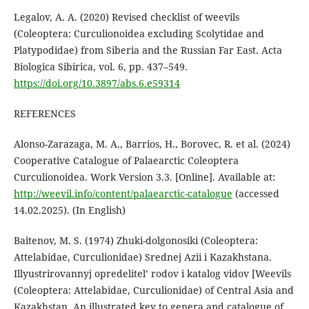
Legalov, A. A. (2020) Revised checklist of weevils
(Coleoptera: Curculionoidea excluding Scolytidae and
Platypodidae) from Siberia and the Russian Far East. Acta
Biologica Sibirica, vol. 6, pp. 437–549.
https://doi.org/10.3897/abs.6.e59314
REFERENCES
Alonso-Zarazaga, M. A., Barrios, H., Borovec, R. et al. (2024)
Cooperative Catalogue of Palaearctic Coleoptera
Curculionoidea. Work Version 3.3. [Online]. Available at:
http://weevil.info/content/palaearctic-catalogue
(accessed
14.02.2025). (In English)
Baitenov, M. S. (1974) Zhuki-dolgonosiki (Coleoptera:
Attelabidae, Curculionidae) Srednej Azii i Kazakhstana.
Illyustrirovannyj opredelitel’ rodov i katalog vidov [Weevils
(Coleoptera: Attelabidae, Curculionidae) of Central Asia and
Kazakhstan. An illustrated key to genera and catalogue of