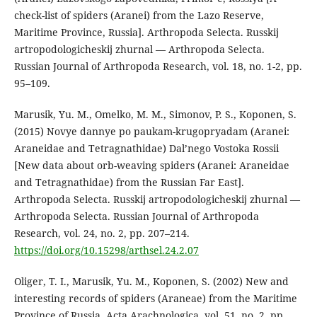
check-list of spiders (Aranei) from the Lazo Reserve,
Maritime Province, Russia]. Arthropoda Selecta. Russkij
artropodologicheskij zhurnal — Arthropoda Selecta.
Russian Journal of Arthropoda Research, vol. 18, no. 1-2, pp.
95–109.
Marusik, Yu. M., Omelko, M. M., Simonov, P. S., Koponen, S.
(2015) Novye dannye po paukam-krugopryadam (Aranei:
Araneidae and Tetragnathidae) Dal’nego Vostoka Rossii
[New data about orb-weaving spiders (Aranei: Araneidae
and Tetragnathidae) from the Russian Far East].
Arthropoda Selecta. Russkij artropodologicheskij zhurnal —
Arthropoda Selecta. Russian Journal of Arthropoda
Research, vol. 24, no. 2, pp. 207–214.
https://doi.org/10.15298/arthsel.24.2.07
Oliger, T. I., Marusik, Yu. M., Koponen, S. (2002) New and
interesting records of spiders (Araneae) from the Maritime
Province of Russia. Acta Arachnologica, vol. 51, no. 2, pp.