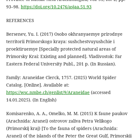
93–98.
https://doi.org/10.2476/asjaa.51.93
REFERENCES
Bersenev, Yu. I. (2017) Osobo okhranyaemye prirodnye
territorii Primorskogo kraya: sushchestvuyushchie i
proektiruemye [Specially protected natural areas of
Primorsky Krai: Existing and planned]. Vladivostok: Far
Eastern Federal University Publ., 201 p. (In Russian).
Family: Araneidae Clerck, 1757. (2025) World Spider
Catalog. [Online]. Available at:
https://wsc.nmbe.ch/genlist/9/Araneidae
(accessed
14.01.2025). (In English)
Komisarenko, A. A., Omelko, M. M. (2015) K faune paukov
(Arachnida: Aranei) ostrovov zaliva Petra Velikogo
(Primorskij kraj) [To the fauna of spiders (Arachnida:
Aranei) of the islands of the Peter the Great Gulf, Primorskii