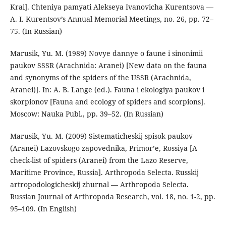
Krai]. Chteniya pamyati Alekseya Ivanovicha Kurentsova —
A. I. Kurentsov’s Annual Memorial Meetings, no. 26, pp. 72–
75. (In Russian)
Marusik, Yu. M. (1989) Novye dannye o faune i sinonimii
paukov SSSR (Arachnida: Aranei) [New data on the fauna
and synonyms of the spiders of the USSR (Arachnida,
Aranei)]. In: A. B. Lange (ed.). Fauna i ekologiya paukov i
skorpionov [Fauna and ecology of spiders and scorpions].
Moscow: Nauka Publ., pp. 39–52. (In Russian)
Marusik, Yu. M. (2009) Sistematicheskij spisok paukov
(Aranei) Lazovskogo zapovednika, Primor’e, Rossiya [A
check-list of spiders (Aranei) from the Lazo Reserve,
Maritime Province, Russia]. Arthropoda Selecta. Russkij
artropodologicheskij zhurnal — Arthropoda Selecta.
Russian Journal of Arthropoda Research, vol. 18, no. 1-2, pp.
95–109. (In English)