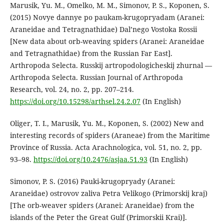
Marusik, Yu. M., Omelko, M. M., Simonov, P. S., Koponen, S.
(2015) Novye dannye po paukam-krugopryadam (Aranei:
Araneidae and Tetragnathidae) Dal’nego Vostoka Rossii
[New data about orb-weaving spiders (Aranei: Araneidae
and Tetragnathidae) from the Russian Far East].
Arthropoda Selecta. Russkij artropodologicheskij zhurnal —
Arthropoda Selecta. Russian Journal of Arthropoda
Research, vol. 24, no. 2, pp. 207–214.
https://doi.org/10.15298/arthsel.24.2.07
(In English)
Oliger, T. I., Marusik, Yu. M., Koponen, S. (2002) New and
interesting records of spiders (Araneae) from the Maritime
Province of Russia. Acta Arachnologica, vol. 51, no. 2, pp.
93–98.
https://doi.org/10.2476/asjaa.51.93
(In English)
Simonov, P. S. (2016) Pauki-krugopryady (Aranei:
Araneidae) ostrovov zaliva Petra Velikogo (Primorskij kraj)
[The orb-weaver spiders (Aranei: Araneidae) from the
islands of the Peter the Great Gulf (Primorskii Krai)].