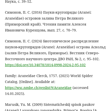
Наука, с. 39–52.
Симонов, П. С. (2016) Пауки-кругопряды (Aranei:
Araneidae) островов залива Петра Великого
(Приморский край). Чтения памяти Алексея
Ивановича Куренцова, вып. 27, с. 70–79.
Симонов, П. С. (2024) Биотопическое распределение
пауков-кругопрядов (Aranei: Araneidae) острова Аскольд
(залив Петра Великого, Приморье). Вестник Северо-
Восточного научного центра ДВО РАН, № 2, с. 95–102.
https://doi.org/10.34078/1814-0998-2024-2-95-102
Family: Araneidae Clerck, 1757. (2025) World Spider
Catalog. [Online]. Available at:
https://wsc.nmbe.ch/genlist/9/Araneidae
(accessed
14.01.2025).
Marusik, Yu. M. (2009) Sistematicheskij spisok paukov
(Aranei) Lazovskogo zapovednika, Primor’e, Rossiya [A