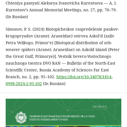
Chteniya pamyati Alekseya Ivanovicha Kurentsova — A. I.
Kurentsov’s Annual Memorial Meetings, no. 27, pp. 70–79.
(In Russian)
Simonov, P. S. (2024) Biotopicheskoe raspredelenie paukov-
krugopryadov (Aranei: Araneidae) ostrova Askol’d (zaliv
Petra Velikogo, Primor’e) [Biotopical distribution of orb-
weaver spiders (Aranei: Araneidae) on Askold island (Peter
the Great Gulf, Primorye)]. Vestnik Severo-Vostochnogo
nauchnogo tsentra DVO RAN — Bulletin of the North-East
Scientific Center, Russia Academy of Sciences Far East
Branch, no. 2, pp. 95–102.
https://doi.org/10.34078/1814-
0998-2024-2-95-102
(In Russian)