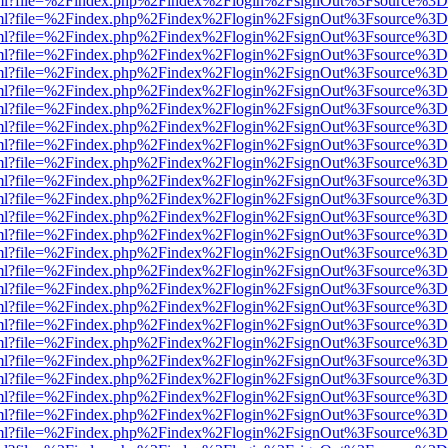
wer.html?file=%2Findex.php%2Findex%2Flogin%2FsignOut%3Fsource%3D.
wer.html?file=%2Findex.php%2Findex%2Flogin%2FsignOut%3Fsource%3D.
wer.html?file=%2Findex.php%2Findex%2Flogin%2FsignOut%3Fsource%3D.
wer.html?file=%2Findex.php%2Findex%2Flogin%2FsignOut%3Fsource%3D.
wer.html?file=%2Findex.php%2Findex%2Flogin%2FsignOut%3Fsource%3D.
wer.html?file=%2Findex.php%2Findex%2Flogin%2FsignOut%3Fsource%3D.
wer.html?file=%2Findex.php%2Findex%2Flogin%2FsignOut%3Fsource%3D.
wer.html?file=%2Findex.php%2Findex%2Flogin%2FsignOut%3Fsource%3D.
wer.html?file=%2Findex.php%2Findex%2Flogin%2FsignOut%3Fsource%3D.
wer.html?file=%2Findex.php%2Findex%2Flogin%2FsignOut%3Fsource%3D.
wer.html?file=%2Findex.php%2Findex%2Flogin%2FsignOut%3Fsource%3D.
wer.html?file=%2Findex.php%2Findex%2Flogin%2FsignOut%3Fsource%3D.
wer.html?file=%2Findex.php%2Findex%2Flogin%2FsignOut%3Fsource%3D.
wer.html?file=%2Findex.php%2Findex%2Flogin%2FsignOut%3Fsource%3D.
wer.html?file=%2Findex.php%2Findex%2Flogin%2FsignOut%3Fsource%3D.
wer.html?file=%2Findex.php%2Findex%2Flogin%2FsignOut%3Fsource%3D.
wer.html?file=%2Findex.php%2Findex%2Flogin%2FsignOut%3Fsource%3D.
wer.html?file=%2Findex.php%2Findex%2Flogin%2FsignOut%3Fsource%3D.
wer.html?file=%2Findex.php%2Findex%2Flogin%2FsignOut%3Fsource%3D.
wer.html?file=%2Findex.php%2Findex%2Flogin%2FsignOut%3Fsource%3D.
wer.html?file=%2Findex.php%2Findex%2Flogin%2FsignOut%3Fsource%3D.
wer.html?file=%2Findex.php%2Findex%2Flogin%2FsignOut%3Fsource%3D.
wer.html?file=%2Findex.php%2Findex%2Flogin%2FsignOut%3Fsource%3D.
wer.html?file=%2Findex.php%2Findex%2Flogin%2FsignOut%3Fsource%3D.
wer.html?file=%2Findex.php%2Findex%2Flogin%2FsignOut%3Fsource%3D.