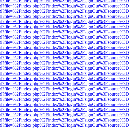
wer.html?file=%2Findex.php%2Findex%2Flogin%2FsignOut%3Fsource%3D.
wer.html?file=%2Findex.php%2Findex%2Flogin%2FsignOut%3Fsource%3D.
wer.html?file=%2Findex.php%2Findex%2Flogin%2FsignOut%3Fsource%3D.
wer.html?file=%2Findex.php%2Findex%2Flogin%2FsignOut%3Fsource%3D.
wer.html?file=%2Findex.php%2Findex%2Flogin%2FsignOut%3Fsource%3D.
wer.html?file=%2Findex.php%2Findex%2Flogin%2FsignOut%3Fsource%3D.
wer.html?file=%2Findex.php%2Findex%2Flogin%2FsignOut%3Fsource%3D.
wer.html?file=%2Findex.php%2Findex%2Flogin%2FsignOut%3Fsource%3D.
wer.html?file=%2Findex.php%2Findex%2Flogin%2FsignOut%3Fsource%3D.
wer.html?file=%2Findex.php%2Findex%2Flogin%2FsignOut%3Fsource%3D.
wer.html?file=%2Findex.php%2Findex%2Flogin%2FsignOut%3Fsource%3D.
wer.html?file=%2Findex.php%2Findex%2Flogin%2FsignOut%3Fsource%3D.
wer.html?file=%2Findex.php%2Findex%2Flogin%2FsignOut%3Fsource%3D.
wer.html?file=%2Findex.php%2Findex%2Flogin%2FsignOut%3Fsource%3D.
wer.html?file=%2Findex.php%2Findex%2Flogin%2FsignOut%3Fsource%3D.
wer.html?file=%2Findex.php%2Findex%2Flogin%2FsignOut%3Fsource%3D.
wer.html?file=%2Findex.php%2Findex%2Flogin%2FsignOut%3Fsource%3D.
wer.html?file=%2Findex.php%2Findex%2Flogin%2FsignOut%3Fsource%3D.
wer.html?file=%2Findex.php%2Findex%2Flogin%2FsignOut%3Fsource%3D.
wer.html?file=%2Findex.php%2Findex%2Flogin%2FsignOut%3Fsource%3D.
wer.html?file=%2Findex.php%2Findex%2Flogin%2FsignOut%3Fsource%3D.
wer.html?file=%2Findex.php%2Findex%2Flogin%2FsignOut%3Fsource%3D.
wer.html?file=%2Findex.php%2Findex%2Flogin%2FsignOut%3Fsource%3D.
wer.html?file=%2Findex.php%2Findex%2Flogin%2FsignOut%3Fsource%3D.
wer.html?file=%2Findex.php%2Findex%2Flogin%2FsignOut%3Fsource%3D.