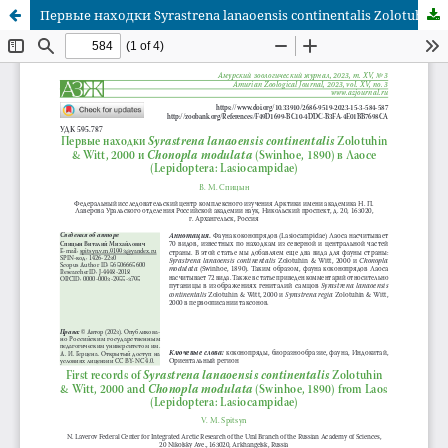
Первые находки Syrastrena lanaoensis continentalis Zolotuhin & Witt, 2000 и Chonopla modulata (Swinhoe, 1890) в Лаосе (Lepidoptera: Lasiocampidae)