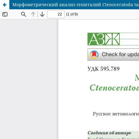
Морфометрический анализ гениталий Ctenoceratoda tancre