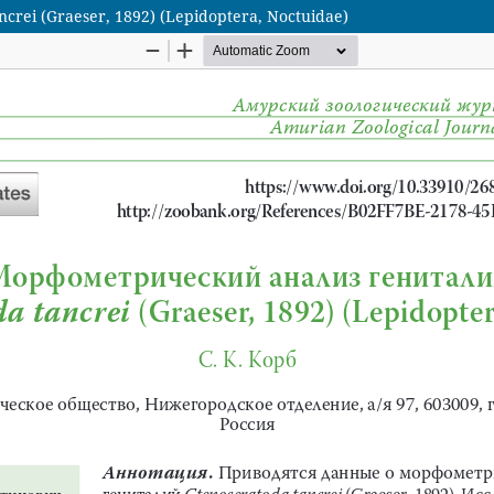
i (Graeser, 1892) (Lepidoptera, Noctuidae)