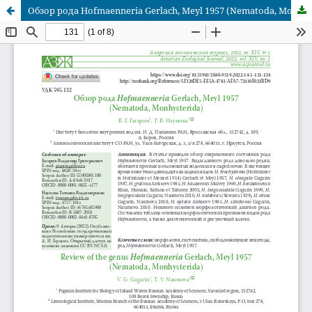
Обзор рода Hofmaenneria Gerlach, Meyl 1957 (Nematoda, Monhysterida)