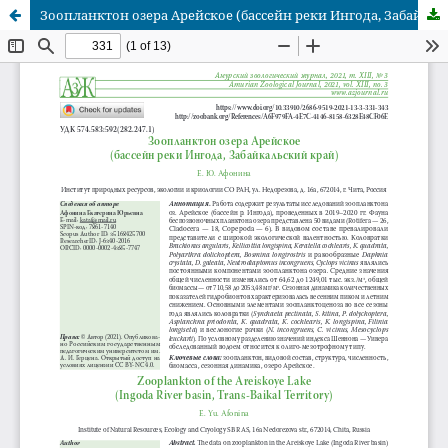
Зоопланктон озера Арейское (бассейн реки Ингода, Забайкальский край)