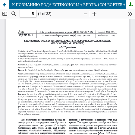
К ПОЗНАНИЮ РОДА ECTINOHOPLIA REDTB. (COLEOPTERA: SCARABAEIDAE: MELOLONTHINAE: HOPLIINI)