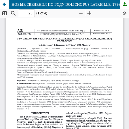
НОВЫЕ СВЕДЕНИЯ ПО РОДУ DOLICHOPUS LATREILLE, 1796 (DOLICHOPODIDAE, DIPTERA) В ЯПОНИИ