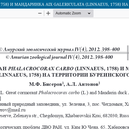
758) И МАНДАРИНКА AIX GALERICULATA (LINNAEUS, 1758) 