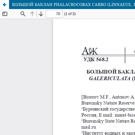
БОЛЬШОЙ БАКЛАН PHALACROCORAX CARBO (LINNAEUS, 1