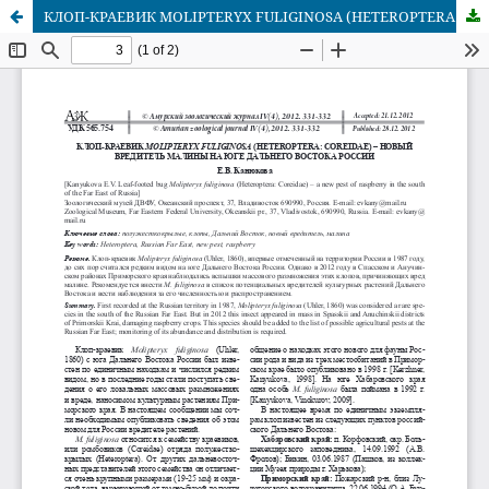
КЛОП-КРАЕВИК MOLIPTERYX FULIGINOSA (HETEROPTERA: COREIDAE) – НОВЫЙ ВРЕДИТЕЛЬ МАЛИНЫ НА ЮГЕ ДАЛЬНЕГО ВОСТОКА РОССИИ