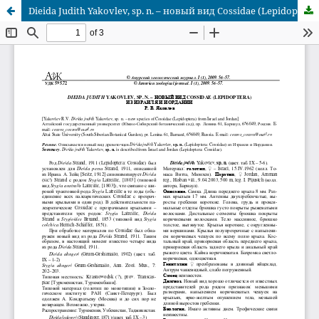
Dieida Judith Yakovlev, sp. n. – новый вид Cossidae (Lepidoptera) из Израиля и Иордании