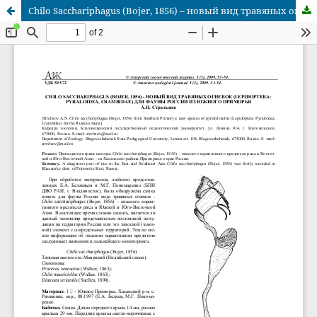
Chilo Sacchariphagus (Bojer, 1856) – новый вид травяных огневок (Lepidoptera: Pyraloidea, Crambidae) для фауны России из Южного Приморья