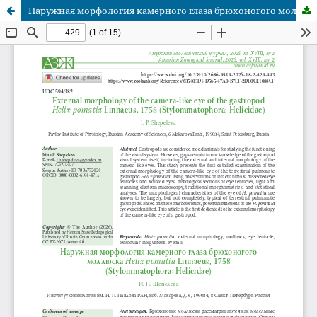
Наружная морфология камерного глаза брюхоногого моллюска Helix pomatia Linnaeus, 1758 (Stylommatophora: Helicidae)